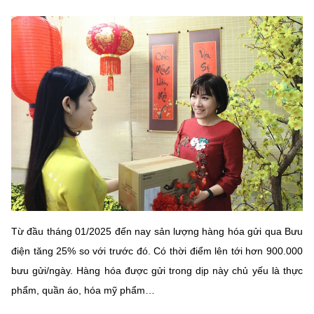
MST IOFFICE
Văn bản QPPL
Sở Khoa học và Công nghệ
Chuyển đổi số
THỐNG KÊ
Văn bản chỉ đạo điều hành
Bưu chính, Viễn thông
Multimedia
Khoa học và Công nghệ
Lấy ý kiến người dân về dự thảo VBQPPL
Sở hữu trí tuệ
THƯ ĐIỆN TỬ
Đổi mới sáng tạo
Tiêu chuẩn, đo lường, chất lượng
Khác
Chuyển đổi số
Năng lượng nguyên tử
Videos
Bưu chính, Viễn thông
Tin tổng hợp
Infographic
Sở hữu trí tuệ
Tin địa phương
Ảnh
Từ đầu tháng 01/2025 đến nay sản lượng hàng hóa gửi qua Bưu
điện tăng 25% so với trước đó. Có thời điểm lên tới hơn 900.000
Tiêu chuẩn, đo lường, chất lượng
Voice
bưu gửi/ngày. Hàng hóa được gửi trong dịp này chủ yếu là thực
Năng lượng nguyên tử
Nhiệm vụ trọng tâm
phẩm, quần áo, hóa mỹ phẩm…