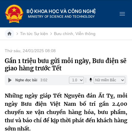
BỘ KHOA HỌC VÀ CÔNG NGHỆ
MINISTRY OF SCIENCE AND TECHNOLOGY
Tin tức Sự kiện
Bưu chính, Viễn thông
Thứ sáu, 24/01/2025 08:08
Danh mục
Gần 1 triệu bưu gửi mỗi ngày, Bưu điện sẽ
giao hàng trước Tết
Trang chủ
Nghe đọc bài
3:02
Giới thiệu
Những ngày giáp Tết Nguyên đán Ất Tỵ, mỗi
Chức năng nhiệm vụ
Tin tức sự kiện
ngày Bưu điện Việt Nam bố trí gần 2.400
Dịch vụ công
chuyến xe vận chuyển hàng hóa, bưu phẩm,
Cơ cấu tổ chức
Khoa học và Công nghệ
thư và báo chí để kịp thời phát đến khách hàng
Hệ thống văn bản
Lịch sử phát triển
Đổi mới sáng tạo
sớm nhất.