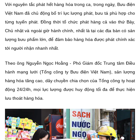
Chọn ngôn ngữ
Với nguyên tắc phát hết hàng hóa trong ca, trong ngày, Bưu điện
Việt Nam đã chủ động bố trí lực lượng phát, bưu tá phù hợp cho
Vietnamese
English
từng tuyến phát. Đồng thời tổ chức phát hàng cả vào thứ Bảy,
Chủ nhật và ngoài giờ hành chính, nhất là tại các địa bàn có sản
lượng bưu phẩm lớn, để đảm bảo hàng hóa được phát chính xác
BỘ KHOA HỌC VÀ CÔNG NGHỆ
tới người nhận nhanh nhất.
MINISTRY OF SCIENCE AND TECHNOLOGY
Theo ông Nguyễn Ngọc Hoằng - Phó Giám đốc Trung tâm Điều
Điều khoản sử dụng
Theo dõi MST:
Góp ý
hành mạng lưới (Tổng công ty Bưu điện Việt Nam), sản lượng
hàng hóa tăng cao, dây chuyền chia chọn của Tổng công ty hoạt
Cơ quan chủ quản: Bộ Khoa học và Công nghệ (MST)
động 24/24h, mọi lực lượng được huy động tối đa để thực hiện
Chịu trách nhiệm nội dung: Nguyễn Thị Hải Hằng
lưu thoát hàng hóa.
Giám đốc Trung tâm Truyền thông Khoa học và Công nghệ.
Liên hệ
Địa chỉ: Ban Biên tập Cổng TTĐT - 18 Nguyễn Du, TP. Hà Nội
Điện thoại: 024 3936 9506
Email:
stc@mst.gov.vn
©2026 Bản quyền thuộc Bộ Khoa Học và Công Nghệ