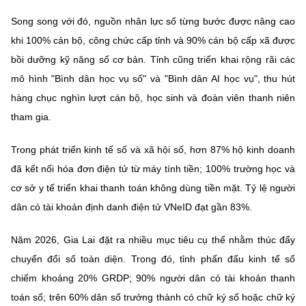
(Ghi rõ nguồn "https://mst.gov.vn" khi phát hành lại thông tin từ
website này)
Song song với đó, nguồn nhân lực số từng bước được nâng cao
khi 100% cán bộ, công chức cấp tỉnh và 90% cán bộ cấp xã được
bồi dưỡng kỹ năng số cơ bản. Tỉnh cũng triển khai rộng rãi các
mô hình "Bình dân học vụ số" và "Bình dân AI học vụ", thu hút
hàng chục nghìn lượt cán bộ, học sinh và đoàn viên thanh niên
tham gia.
Trong phát triển kinh tế số và xã hội số, hơn 87% hộ kinh doanh
đã kết nối hóa đơn điện tử từ máy tính tiền; 100% trường học và
cơ sở y tế triển khai thanh toán không dùng tiền mặt. Tỷ lệ người
dân có tài khoản định danh điện tử VNeID đạt gần 83%.
Năm 2026, Gia Lai đặt ra nhiều mục tiêu cụ thể nhằm thúc đẩy
chuyển đổi số toàn diện. Trong đó, tỉnh phấn đấu kinh tế số
chiếm khoảng 20% GRDP; 90% người dân có tài khoản thanh
toán số; trên 60% dân số trưởng thành có chữ ký số hoặc chữ ký