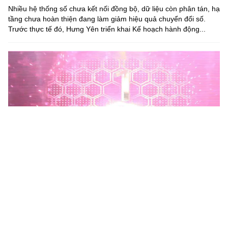
Nhiều hệ thống số chưa kết nối đồng bộ, dữ liệu còn phân tán, hạ
tầng chưa hoàn thiện đang làm giảm hiệu quả chuyển đổi số.
Trước thực tế đó, Hưng Yên triển khai Kế hoạch hành động...
Phú Thọ phát động Chiến dịch 90 ngày xây dựng, hoàn
thiện Kho dữ liệu tỉnh Phú Thọ
Chiến dịch 90 ngày xây dựng, hoàn thiện Kho dữ liệu tỉnh Phú