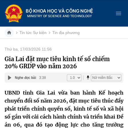
BỘ KHOA HỌC VÀ CÔNG NGHỆ
MINISTRY OF SCIENCE AND TECHNOLOGY
Tin tức Sự kiện
Tin địa phương
Thứ ba, 17/03/2026 11:56
Danh mục
Gia Lai đặt mục tiêu kinh tế số chiếm
20% GRDP vào năm 2026
Trang chủ
Nghe đọc bài
3:38
Giới thiệu
UBND tỉnh Gia Lai vừa ban hành Kế hoạch
Chức năng nhiệm vụ
Tin tức sự kiện
chuyển đổi số năm 2026, đặt mục tiêu thúc đẩy
Dịch vụ công
phát triển chính quyền số, kinh tế số và xã hội
Cơ cấu tổ chức
Khoa học và Công nghệ
số gắn với cải cách hành chính và triển khai Đề
Hệ thống văn bản
Lịch sử phát triển
Đổi mới sáng tạo
án 06, qua đó tạo động lực cho tăng trưởng