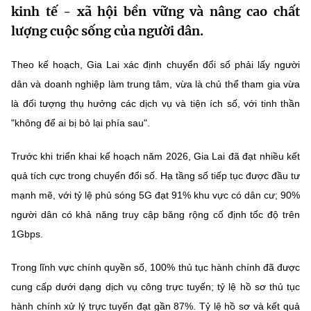
kinh tế - xã hội bền vững và nâng cao chất
MST IOFFICE
Văn bản QPPL
Sở Khoa học và Công nghệ
Chuyển đổi số
lượng cuộc sống của người dân.
THỐNG KÊ
Văn bản chỉ đạo điều hành
Bưu chính, Viễn thông
Theo kế hoạch, Gia Lai xác định chuyển đổi số phải lấy người
Multimedia
Khoa học và Công nghệ
dân và doanh nghiệp làm trung tâm, vừa là chủ thể tham gia vừa
Lấy ý kiến người dân về dự thảo VBQPPL
Sở hữu trí tuệ
là đối tượng thụ hưởng các dịch vụ và tiện ích số, với tinh thần
THƯ ĐIỆN TỬ
Đổi mới sáng tạo
Tiêu chuẩn, đo lường, chất lượng
"không để ai bị bỏ lại phía sau".
Khác
Chuyển đổi số
Trước khi triển khai kế hoạch năm 2026, Gia Lai đã đạt nhiều kết
Năng lượng nguyên tử
Videos
quả tích cực trong chuyển đổi số. Hạ tầng số tiếp tục được đầu tư
Bưu chính, Viễn thông
Tin tổng hợp
mạnh mẽ, với tỷ lệ phủ sóng 5G đạt 91% khu vực có dân cư; 90%
Infographic
người dân có khả năng truy cập băng rộng cố định tốc độ trên
Sở hữu trí tuệ
Tin địa phương
Ảnh
1Gbps.
Tiêu chuẩn, đo lường, chất lượng
Voice
Trong lĩnh vực chính quyền số, 100% thủ tục hành chính đã được
Năng lượng nguyên tử
Nhiệm vụ trọng tâm
cung cấp dưới dạng dịch vụ công trực tuyến; tỷ lệ hồ sơ thủ tục
hành chính xử lý trực tuyến đạt gần 87%. Tỷ lệ hồ sơ và kết quả