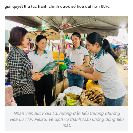
Chọn ngôn ngữ
giải quyết thủ tục hành chính được số hóa đạt hơn 88%.
Vietnamese
English
BỘ KHOA HỌC VÀ CÔNG NGHỆ
MINISTRY OF SCIENCE AND TECHNOLOGY
Điều khoản sử dụng
Theo dõi MST:
Góp ý
Cơ quan chủ quản: Bộ Khoa học và Công nghệ (MST)
Chịu trách nhiệm nội dung: Nguyễn Thị Hải Hằng
Giám đốc Trung tâm Truyền thông Khoa học và Công nghệ.
Liên hệ
Địa chỉ: Ban Biên tập Cổng TTĐT - 18 Nguyễn Du, TP. Hà Nội
Nhân viên BIDV Gia Lai hướng dẫn tiểu thương phường
Điện thoại: 024 3936 9506
Hoa Lư (TP. Pleiku) về dịch vụ thanh toán không dùng tiền
Email:
stc@mst.gov.vn
mặt.
©2026 Bản quyền thuộc Bộ Khoa Học và Công Nghệ