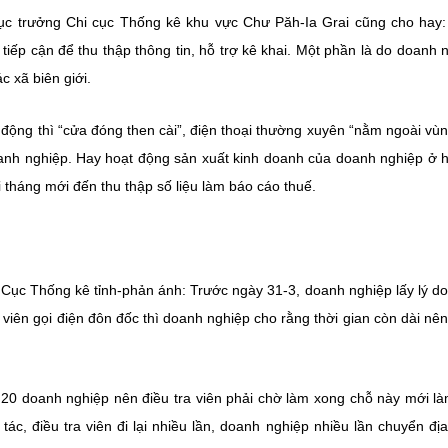
 trưởng Chi cục Thống kê khu vực Chư Păh-Ia Grai cũng cho hay:
tiếp cận để thu thập thông tin, hỗ trợ kê khai. Một phần là do doanh 
c xã biên giới.
 động thì “cửa đóng then cài”, điện thoại thường xuyên “nằm ngoài vù
doanh nghiệp. Hay hoạt động sản xuất kinh doanh của doanh nghiệp ở 
i tháng mới đến thu thập số liệu làm báo cáo thuế.
 Cục Thống kê tỉnh-phản ánh: Trước ngày 31-3, doanh nghiệp lấy lý d
 viên gọi điện đôn đốc thì doanh nghiệp cho rằng thời gian còn dài nê
 20 doanh nghiệp nên điều tra viên phải chờ làm xong chỗ này mới là
c, điều tra viên đi lại nhiều lần, doanh nghiệp nhiều lần chuyển đị