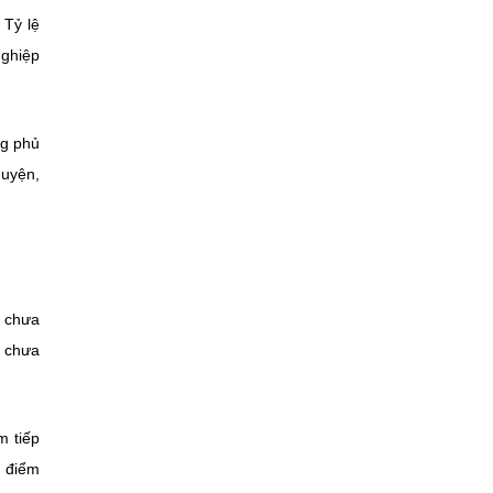
 Tỷ lệ
nghiệp
ng phủ
huyện,
o chưa
n chưa
m tiếp
a điểm