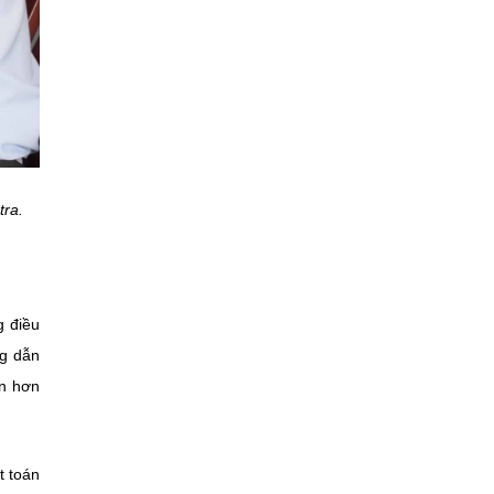
tra.
g điều
ng dẫn
ến hơn
t toán