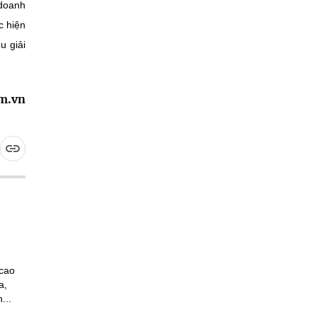
 doanh
c hiện
u giải
om.vn
 cao
a,
...