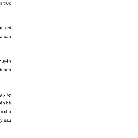
n trực
g, gọi
ịa bàn
 huyện
 doanh
g ý ký
rên hệ
ôi cho
lý sau