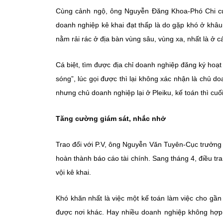
Cùng cảnh ngộ, ông Nguyễn Đăng Khoa-Phó Chi cục
doanh nghiệp kê khai đạt thấp là do gặp khó ở khâu 
nằm rải rác ở địa bàn vùng sâu, vùng xa, nhất là ở cá
Cá biệt, tìm được địa chỉ doanh nghiệp đăng ký hoạt
sóng”, lúc gọi được thì lại không xác nhận là chủ 
nhưng chủ doanh nghiệp lại ở Pleiku, kế toán thì cuố
Tăng cường giám sát, nhắc nhở
Trao đổi với P.V, ông Nguyễn Văn Tuyên-Cục trưởng
hoàn thành báo cáo tài chính. Sang tháng 4, điều tra
vội kê khai.
Khó khăn nhất là việc một kế toán làm việc cho gần
được nơi khác. Hay nhiều doanh nghiệp không hợp tá