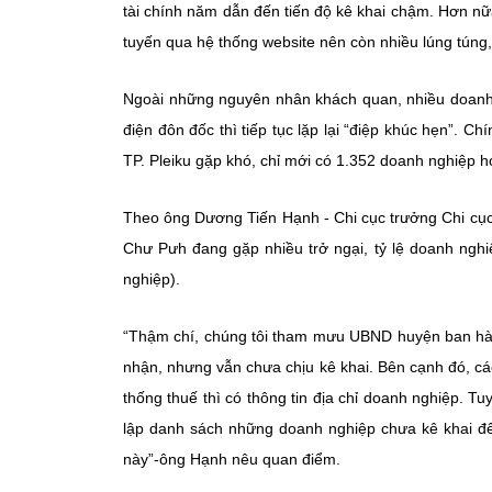
tài chính năm dẫn đến tiến độ kê khai chậm. Hơn nữa,
tuyến qua hệ thống website nên còn nhiều lúng túng, đ
Ngoài những nguyên nhân khách quan, nhiều doanh n
điện đôn đốc thì tiếp tục lặp lại “điệp khúc hẹn”. C
TP. Pleiku gặp khó, chỉ mới có 1.352 doanh nghiệp h
Theo ông Dương Tiến Hạnh - Chi cục trưởng Chi cục
Chư Pưh đang gặp nhiều trở ngại, tỷ lệ doanh nghi
nghiệp).
“Thậm chí, chúng tôi tham mưu UBND huyện ban hàn
nhận, nhưng vẫn chưa chịu kê khai. Bên cạnh đó, các 
thống thuế thì có thông tin địa chỉ doanh nghiệp. Tu
lập danh sách những doanh nghiệp chưa kê khai để
này”-ông Hạnh nêu quan điểm.