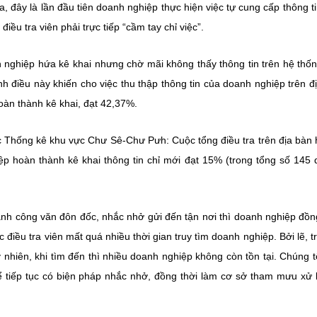
 đây là lần đầu tiên doanh nghiệp thực hiện việc tự cung cấp thông ti
iều tra viên phải trực tiếp “cầm tay chỉ việc”.
ghiệp hứa kê khai nhưng chờ mãi không thấy thông tin trên hệ thốn
hính điều này khiến cho việc thu thập thông tin của doanh nghiệp trên đ
oàn thành kê khai, đạt 42,37%.
 Thống kê khu vực Chư Sê-Chư Pưh: Cuộc tổng điều tra trên địa bàn
ệp hoàn thành kê khai thông tin chỉ mới đạt 15% (trong tổng số 145
h công văn đôn đốc, nhắc nhở gửi đến tận nơi thì doanh nghiệp đồn
điều tra viên mất quá nhiều thời gian truy tìm doanh nghiệp. Bởi lẽ, t
y nhiên, khi tìm đến thì nhiều doanh nghiệp không còn tồn tại. Chúng t
 tiếp tục có biện pháp nhắc nhở, đồng thời làm cơ sở tham mưu xử 