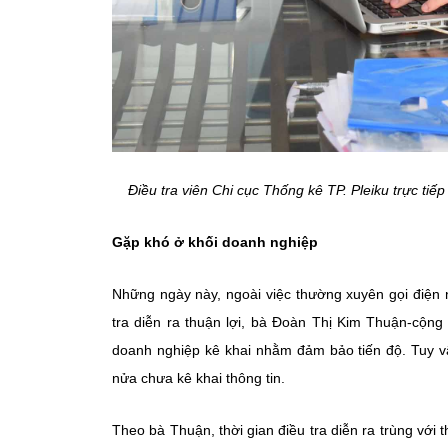
Điều tra viên Chi cục Thống kê TP. Pleiku trực tiế
Gặp khó ở khối doanh nghiệp
Những ngày này, ngoài việc thường xuyên gọi điện 
tra diễn ra thuận lợi, bà Đoàn Thị Kim Thuận-cộng
doanh nghiệp kê khai nhằm đảm bảo tiến độ. Tuy vậ
nửa chưa kê khai thông tin.
Theo bà Thuận, thời gian điều tra diễn ra trùng với