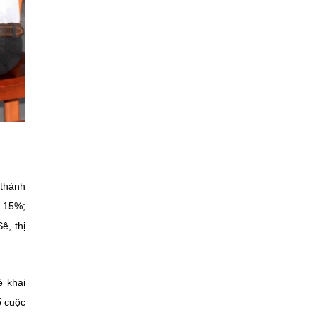
 thành
n 15%;
ê, thị
ê khai
ể cuộc