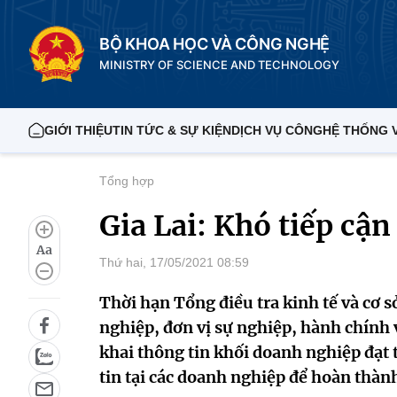
BỘ KHOA HỌC VÀ CÔNG NGHỆ
MINISTRY OF SCIENCE AND TECHNOLOGY
GIỚI THIỆU
TIN TỨC & SỰ KIỆN
DỊCH VỤ CÔNG
HỆ THỐNG 
Tổng hợp
Gia Lai: Khó tiếp cậ
Aa
Thứ hai, 17/05/2021 08:59
Thời hạn Tổng điều tra kinh tế và cơ 
nghiệp, đơn vị sự nghiệp, hành chính v
khai thông tin khối doanh nghiệp đạt 
tin tại các doanh nghiệp để hoàn thàn