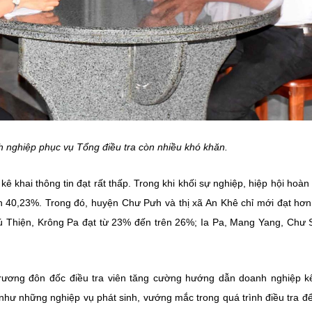
nh nghiệp phục vụ Tổng điều tra còn nhiều khó khăn.
kê khai thông tin đạt rất thấp. Trong khi khối sự nghiệp, hiệp hội hoàn
ơn 40,23%. Trong đó, huyện Chư Pưh và thị xã An Khê chỉ mới đạt hơ
hú Thiện, Krông Pa đạt từ 23% đến trên 26%; Ia Pa, Mang Yang, Chư S
 trương đôn đốc điều tra viên tăng cường hướng dẫn doanh nghiệp k
 như những nghiệp vụ phát sinh, vướng mắc trong quá trình điều tra đ