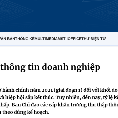
VĂN BẢN
THỐNG KÊ
MULTIMEDIA
MST IOFFICE
THƯ ĐIỆN TỬ
n thông tin doanh nghiệp
sở hành chính năm 2021 (giai đoạn 1) đối với khối d
à hiệp hội sắp kết thúc. Tuy nhiên, đến nay, tỷ lệ k
thấp. Ban Chỉ đạo các cấp khẩn trương thu thập thô
h theo đúng kế hoạch.