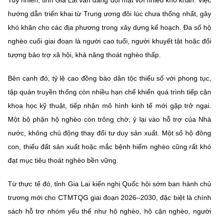
hướng dẫn triển khai từ Trung ương đôi lúc chưa thống nhất, gây
khó khăn cho các địa phương trong xây dựng kế hoạch. Đa số hộ
nghèo cuối giai đoạn là người cao tuổi, người khuyết tật hoặc đối
tượng bảo trợ xã hội, khả năng thoát nghèo thấp.
Bên cạnh đó, tỷ lệ cao đồng bào dân tộc thiểu số với phong tục,
tập quán truyền thống còn nhiều hạn chế khiến quá trình tiếp cận
khoa học kỹ thuật, tiếp nhận mô hình kinh tế mới gặp trở ngại.
Một bộ phận hộ nghèo còn trông chờ, ỷ lại vào hỗ trợ của Nhà
nước, không chủ động thay đổi tư duy sản xuất. Một số hộ đông
con, thiếu đất sản xuất hoặc mắc bệnh hiểm nghèo cũng rất khó
đạt mục tiêu thoát nghèo bền vững.
Từ thực tế đó, tỉnh Gia Lai kiến nghị Quốc hội sớm ban hành chủ
trương mới cho CTMTQG giai đoạn 2026–2030, đặc biệt là chính
sách hỗ trợ nhóm yếu thế như hộ nghèo, hộ cận nghèo, người