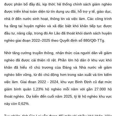
được phân bổ đầy đủ, kịp thời; hệ thống chính sách giảm nghèo
được triển khai toàn diện từ tín dụng ưu đãi, hỗ trợ y tế, giáo dục,
nhà ở đến nước sinh hoạt, thông tin và việc làm. Các công trình
hạ tầng tại huyện nghèo và xã đặc biệt khó khăn tiếp tục được
đầu tư, nâng cấp, trong đó An Lão đã thoát khỏi danh sách huyện
nghèo giai đoạn 2022–2025 theo Quyết định số 880/QĐ-TTg.
Nhờ tăng cường truyền thông, nhận thức của người dân về giảm
nghèo đã được cải thiện rõ rệt. Phần lớn hộ dân ở khu vực khó
khăn đã hiểu rõ chủ trương của Đảng và Nhà nước về giảm
nghèo bền vững, từ đó chủ động hơn trong sản xuất và tìm kiếm
việc làm. Giai đoạn 2022 - 2024, khu vực Bình Định cũ đạt mức
giảm bình quân 1,23% hộ nghèo mỗi năm với gần 27.000 hộ
thoát nghèo. Dự kiến đến cuối năm 2025, tỷ lệ hộ nghèo khu vực
này còn 0,62%.
Tuy nhiên, tỉnh Gia Lai vẫn đang đối mặt với nhiều khó khăn. Việc