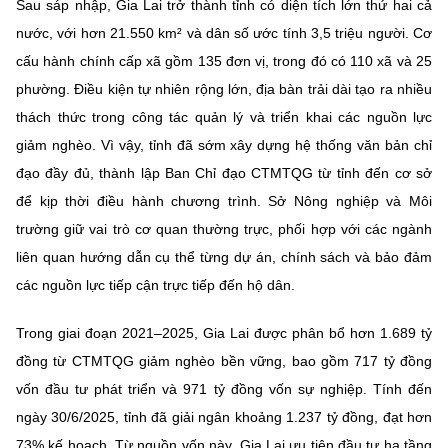
Sau sáp nhập, Gia Lai trở thành tỉnh có diện tích lớn thứ hai cả
nước, với hơn 21.550 km² và dân số ước tính 3,5 triệu người. Cơ
cấu hành chính cấp xã gồm 135 đơn vị, trong đó có 110 xã và 25
phường. Điều kiện tự nhiên rộng lớn, địa bàn trải dài tạo ra nhiều
thách thức trong công tác quản lý và triển khai các nguồn lực
giảm nghèo. Vì vậy, tỉnh đã sớm xây dựng hệ thống văn bản chỉ
đạo đầy đủ, thành lập Ban Chỉ đạo CTMTQG từ tỉnh đến cơ sở
để kịp thời điều hành chương trình. Sở Nông nghiệp và Môi
trường giữ vai trò cơ quan thường trực, phối hợp với các ngành
liên quan hướng dẫn cụ thể từng dự án, chính sách và bảo đảm
các nguồn lực tiếp cận trực tiếp đến hộ dân.
Trong giai đoạn 2021–2025, Gia Lai được phân bổ hơn 1.689 tỷ
đồng từ CTMTQG giảm nghèo bền vững, bao gồm 717 tỷ đồng
vốn đầu tư phát triển và 971 tỷ đồng vốn sự nghiệp. Tính đến
ngày 30/6/2025, tỉnh đã giải ngân khoảng 1.237 tỷ đồng, đạt hơn
73% kế hoạch. Từ nguồn vốn này, Gia Lai ưu tiên đầu tư hạ tầng