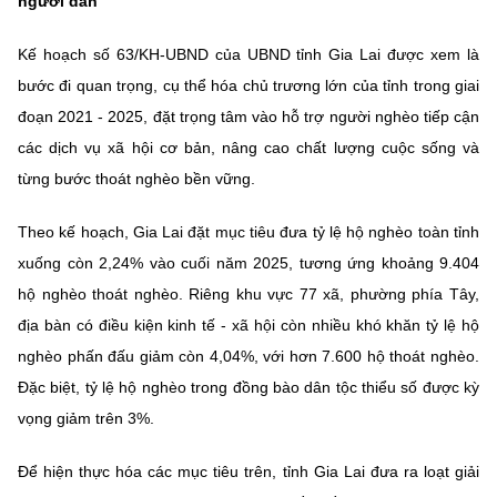
người dân
Chọn ngôn ngữ
Kế hoạch số 63/KH-UBND của UBND tỉnh Gia Lai được xem là
Vietnamese
English
bước đi quan trọng, cụ thể hóa chủ trương lớn của tỉnh trong giai
đoạn 2021 - 2025, đặt trọng tâm vào hỗ trợ người nghèo tiếp cận
các dịch vụ xã hội cơ bản, nâng cao chất lượng cuộc sống và
BỘ KHOA HỌC VÀ CÔNG NGHỆ
từng bước thoát nghèo bền vững.
MINISTRY OF SCIENCE AND TECHNOLOGY
Theo kế hoạch, Gia Lai đặt mục tiêu đưa tỷ lệ hộ nghèo toàn tỉnh
Điều khoản sử dụng
Theo dõi MST:
Góp ý
xuống còn 2,24% vào cuối năm 2025, tương ứng khoảng 9.404
hộ nghèo thoát nghèo. Riêng khu vực 77 xã, phường phía Tây,
Cơ quan chủ quản: Bộ Khoa học và Công nghệ (MST)
địa bàn có điều kiện kinh tế - xã hội còn nhiều khó khăn tỷ lệ hộ
Chịu trách nhiệm nội dung: Nguyễn Thị Hải Hằng
Giám đốc Trung tâm Truyền thông Khoa học và Công nghệ.
nghèo phấn đấu giảm còn 4,04%, với hơn 7.600 hộ thoát nghèo.
Liên hệ
Đặc biệt, tỷ lệ hộ nghèo trong đồng bào dân tộc thiểu số được kỳ
Địa chỉ: Ban Biên tập Cổng TTĐT - 18 Nguyễn Du, TP. Hà Nội
vọng giảm trên 3%.
Điện thoại: 024 3936 9506
Email:
stc@mst.gov.vn
Để hiện thực hóa các mục tiêu trên, tỉnh Gia Lai đưa ra loạt giải
©2026 Bản quyền thuộc Bộ Khoa Học và Công Nghệ