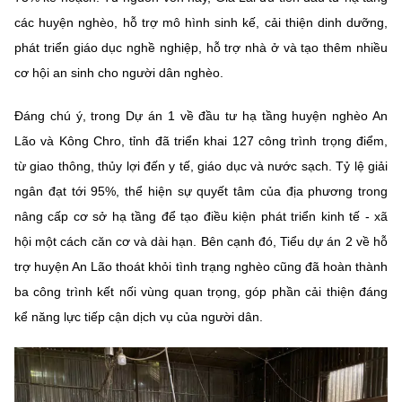
các huyện nghèo, hỗ trợ mô hình sinh kế, cải thiện dinh dưỡng,
phát triển giáo dục nghề nghiệp, hỗ trợ nhà ở và tạo thêm nhiều
cơ hội an sinh cho người dân nghèo.
Đáng chú ý, trong Dự án 1 về đầu tư hạ tầng huyện nghèo An
Lão và Kông Chro, tỉnh đã triển khai 127 công trình trọng điểm,
từ giao thông, thủy lợi đến y tế, giáo dục và nước sạch. Tỷ lệ giải
ngân đạt tới 95%, thể hiện sự quyết tâm của địa phương trong
nâng cấp cơ sở hạ tầng để tạo điều kiện phát triển kinh tế - xã
hội một cách căn cơ và dài hạn. Bên cạnh đó, Tiểu dự án 2 về hỗ
trợ huyện An Lão thoát khỏi tình trạng nghèo cũng đã hoàn thành
ba công trình kết nối vùng quan trọng, góp phần cải thiện đáng
kể năng lực tiếp cận dịch vụ của người dân.