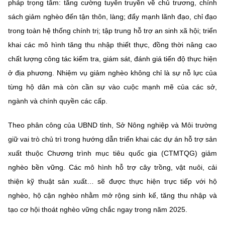
(Ghi rõ nguồn "https://mst.gov.vn" khi phát hành lại thông tin từ
pháp trọng tâm: tăng cường tuyên truyền về chủ trương, chính
website này)
sách giảm nghèo đến tận thôn, làng; đẩy mạnh lãnh đạo, chỉ đạo
trong toàn hệ thống chính trị; tập trung hỗ trợ an sinh xã hội; triển
khai các mô hình tăng thu nhập thiết thực, đồng thời nâng cao
chất lượng công tác kiểm tra, giám sát, đánh giá tiến độ thực hiện
ở địa phương. Nhiệm vụ giảm nghèo không chỉ là sự nỗ lực của
từng hộ dân mà còn cần sự vào cuộc mạnh mẽ của các sở,
ngành và chính quyền các cấp.
Theo phân công của UBND tỉnh, Sở Nông nghiệp và Môi trường
giữ vai trò chủ trì trong hướng dẫn triển khai các dự án hỗ trợ sản
xuất thuộc Chương trình mục tiêu quốc gia (CTMTQG) giảm
nghèo bền vững. Các mô hình hỗ trợ cây trồng, vật nuôi, cải
thiện kỹ thuật sản xuất… sẽ được thực hiện trực tiếp với hộ
nghèo, hộ cận nghèo nhằm mở rộng sinh kế, tăng thu nhập và
tạo cơ hội thoát nghèo vững chắc ngay trong năm 2025.