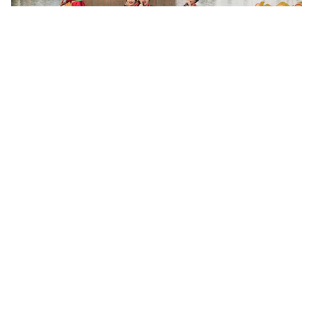
Khoa học, công nghệ mở đường khai thác nguồn lực văn
hóa
Sau 6 tháng triển khai Nghị quyết số 80-NQ/TW của Bộ Chính trị,
nhiều địa phương đã cụ thể hóa chủ trương phát triển văn hóa
bằng các chương trình, đề án và mô hình mới. Khoa học,...