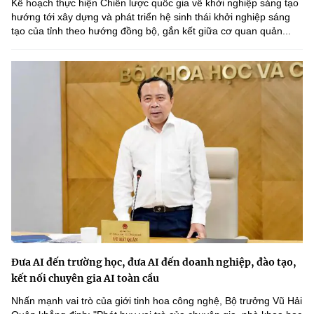
Kế hoạch thực hiện Chiến lược quốc gia về khởi nghiệp sáng tạo
Chọn ngôn ngữ
hướng tới xây dựng và phát triển hệ sinh thái khởi nghiệp sáng
tạo của tỉnh theo hướng đồng bộ, gắn kết giữa cơ quan quản...
Vietnamese
English
BỘ KHOA HỌC VÀ CÔNG NGHỆ
MINISTRY OF SCIENCE AND TECHNOLOGY
Điều khoản sử dụng
Theo dõi MST:
Góp ý
Cơ quan chủ quản: Bộ Khoa học và Công nghệ (MST)
Chịu trách nhiệm nội dung: Nguyễn Thị Hải Hằng
Giám đốc Trung tâm Truyền thông Khoa học và Công nghệ.
Liên hệ
Địa chỉ: Ban Biên tập Cổng TTĐT - 18 Nguyễn Du, TP. Hà Nội
Đưa AI đến trường học, đưa AI đến doanh nghiệp, đào tạo,
Điện thoại: 024 3936 9506
kết nối chuyên gia AI toàn cầu
Email:
stc@mst.gov.vn
Nhấn mạnh vai trò của giới tinh hoa công nghệ, Bộ trưởng Vũ Hải
©2026 Bản quyền thuộc Bộ Khoa Học và Công Nghệ