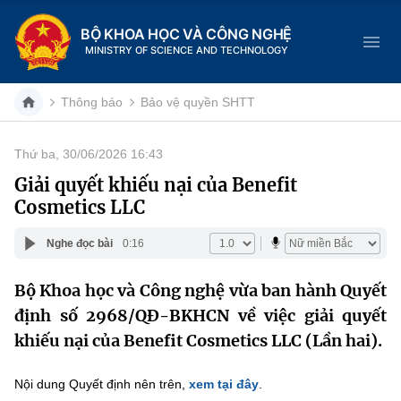
BỘ KHOA HỌC VÀ CÔNG NGHỆ
MINISTRY OF SCIENCE AND TECHNOLOGY
Thông báo
Bảo vệ quyền SHTT
Thứ ba, 30/06/2026 16:43
Danh mục
Giải quyết khiếu nại của Benefit
Cosmetics LLC
Trang chủ
Nghe đọc bài
0:16
Giới thiệu
Bộ Khoa học và Công nghệ vừa ban hành Quyết
Chức năng nhiệm vụ
Tin tức sự kiện
định số 2968/QĐ-BKHCN về việc giải quyết
Dịch vụ công
khiếu nại của Benefit Cosmetics LLC (Lần hai).
Cơ cấu tổ chức
Khoa học và Công nghệ
Hệ thống văn bản
Lịch sử phát triển
Đổi mới sáng tạo
Nội dung Quyết định nên trên,
xem tại đây
.