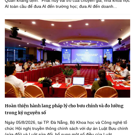
Quân khẳng định: "Phát huy vai trò của chuyên gia, nhà khoa học
(Ghi rõ nguồn "https://mst.gov.vn" khi phát hành lại thông tin từ
AI toàn cầu để đưa AI đến trường học; đưa AI đến doanh...
website này)
Hoàn thiện hành lang pháp lý cho bưu chính và đo lường
trong kỷ nguyên số
Ngày 05/8/2026, tại TP. Đà Nẵng, Bộ Khoa học và Công nghệ tổ
chức Hội nghị truyền thông chính sách với dự án Luật Bưu chính
(sửa đổi) và Luật sửa đổi, bổ sung một số điều của Luật...