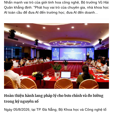
(Ghi rõ nguồn "https://mst.gov.vn" khi phát hành lại thông tin từ
Nhấn mạnh vai trò của giới tinh hoa công nghệ, Bộ trưởng Vũ Hải
website này)
Quân khẳng định: "Phát huy vai trò của chuyên gia, nhà khoa học
AI toàn cầu để đưa AI đến trường học; đưa AI đến doanh...
Hoàn thiện hành lang pháp lý cho bưu chính và đo lường
trong kỷ nguyên số
Ngày 05/8/2026, tại TP. Đà Nẵng, Bộ Khoa học và Công nghệ tổ