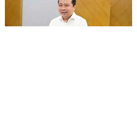
Chương trình nghiên cứu khoa học cơ bản cần gắn với phát
triển công nghệ chiến lược của quốc gia
Trước yêu cầu khoa học và công nghệ phục vụ phát triển công
nghệ chiến lược và nâng cao năng lực cạnh tranh quốc gia, ngày
5/8/2026 Bộ KH&CN tổ chức tham vấn các chuyên gia, nhà...