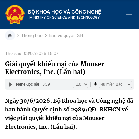
BỘ KHOA HỌC VÀ CÔNG NGHỆ
MINISTRY OF SCIENCE AND TECHNOLOGY
Thông báo
Bảo vệ quyền SHTT
Thứ sáu, 03/07/2026 15:07
Danh mục
Giải quyết khiếu nại của Mouser
Electronics, Inc. (Lần hai)
Trang chủ
Nghe đọc bài
0:19
Giới thiệu
Ngày 30/6/2026, Bộ Khoa học và Công nghệ đã
Chức năng nhiệm vụ
Tin tức sự kiện
ban hành Quyết định số 2989/QĐ-BKHCN về
Dịch vụ công
việc giải quyết khiếu nại của Mouser
Cơ cấu tổ chức
Khoa học và Công nghệ
Electronics, Inc. (Lần hai).
Hệ thống văn bản
Lịch sử phát triển
Đổi mới sáng tạo