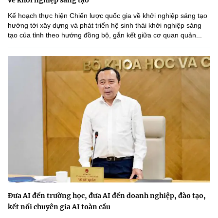
về khởi nghiệp sáng tạo
Chọn ngôn ngữ
Kế hoạch thực hiện Chiến lược quốc gia về khởi nghiệp sáng tạo
Vietnamese
English
hướng tới xây dựng và phát triển hệ sinh thái khởi nghiệp sáng
tạo của tỉnh theo hướng đồng bộ, gắn kết giữa cơ quan quản...
BỘ KHOA HỌC VÀ CÔNG NGHỆ
MINISTRY OF SCIENCE AND TECHNOLOGY
Điều khoản sử dụng
Theo dõi MST:
Góp ý
Cơ quan chủ quản: Bộ Khoa học và Công nghệ (MST)
Chịu trách nhiệm nội dung: Nguyễn Thị Hải Hằng
Giám đốc Trung tâm Truyền thông Khoa học và Công nghệ.
Liên hệ
Địa chỉ: Ban Biên tập Cổng TTĐT - 18 Nguyễn Du, TP. Hà Nội
Điện thoại: 024 3936 9506
Đưa AI đến trường học, đưa AI đến doanh nghiệp, đào tạo,
Email:
stc@mst.gov.vn
kết nối chuyên gia AI toàn cầu
©2026 Bản quyền thuộc Bộ Khoa Học và Công Nghệ