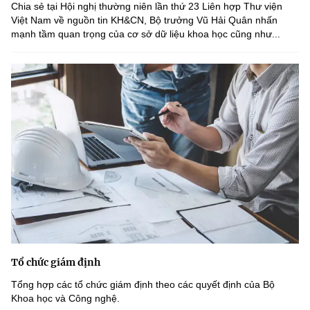
Chọn ngôn ngữ
Chia sẻ tại Hội nghị thường niên lần thứ 23 Liên hợp Thư viện
Việt Nam về nguồn tin KH&CN, Bộ trưởng Vũ Hải Quân nhấn
mạnh tầm quan trọng của cơ sở dữ liệu khoa học cũng như...
Vietnamese
English
BỘ KHOA HỌC VÀ CÔNG NGHỆ
MINISTRY OF SCIENCE AND TECHNOLOGY
Điều khoản sử dụng
Theo dõi MST:
Góp ý
Cơ quan chủ quản: Bộ Khoa học và Công nghệ (MST)
Chịu trách nhiệm nội dung: Nguyễn Thị Hải Hằng
Giám đốc Trung tâm Truyền thông Khoa học và Công nghệ.
Liên hệ
Địa chỉ: Ban Biên tập Cổng TTĐT - 18 Nguyễn Du, TP. Hà Nội
Tổ chức giám định
Điện thoại: 024 3936 9506
Email:
stc@mst.gov.vn
Tổng hợp các tổ chức giám định theo các quyết định của Bộ
©2026 Bản quyền thuộc Bộ Khoa Học và Công Nghệ
Khoa học và Công nghệ.