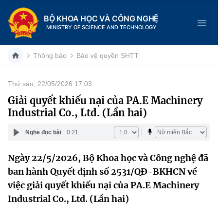
BỘ KHOA HỌC VÀ CÔNG NGHỆ
MINISTRY OF SCIENCE AND TECHNOLOGY
Thông báo
Bảo vệ quyền SHTT
Thứ sáu, 22/05/2026 17:03
Danh mục
Giải quyết khiếu nại của PA.E Machinery
Industrial Co., Ltd. (Lần hai)
Trang chủ
Nghe đọc bài
0:21
Giới thiệu
Ngày 22/5/2026, Bộ Khoa học và Công nghệ đã
Chức năng nhiệm vụ
Tin tức sự kiện
ban hành Quyết định số 2531/QĐ-BKHCN về
Dịch vụ công
việc giải quyết khiếu nại của PA.E Machinery
Cơ cấu tổ chức
Khoa học và Công nghệ
Industrial Co., Ltd. (Lần hai)
Hệ thống văn bản
Lịch sử phát triển
Đổi mới sáng tạo