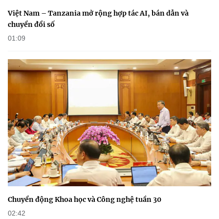
(Ghi rõ nguồn "https://mst.gov.vn" khi phát hành lại thông tin từ
website này)
Việt Nam – Tanzania mở rộng hợp tác AI, bán dẫn và
chuyển đổi số
01:09
Chuyển động Khoa học và Công nghệ tuần 30
02:42