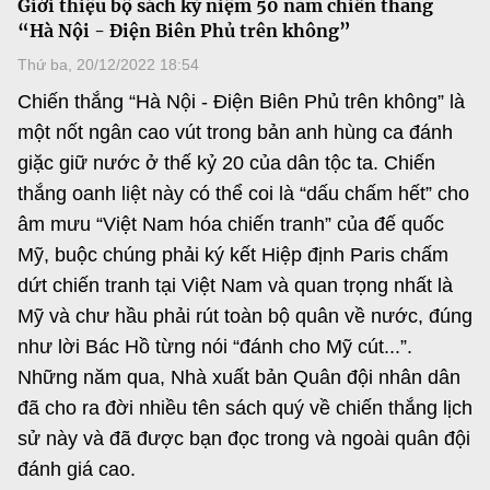
Giới thiệu bộ sách kỷ niệm 50 năm chiến thắng
MST IOFFICE
Văn bản QPPL
“Hà Nội - Điện Biên Phủ trên không”
Sở Khoa học và Công nghệ
Chuyển đổi số
Thứ ba, 20/12/2022 18:54
THỐNG KÊ
Văn bản chỉ đạo điều hành
Bưu chính, Viễn thông
Chiến thắng “Hà Nội - Điện Biên Phủ trên không” là
Multimedia
Khoa học và Công nghệ
một nốt ngân cao vút trong bản anh hùng ca đánh
Lấy ý kiến người dân về dự thảo VBQPPL
Sở hữu trí tuệ
giặc giữ nước ở thế kỷ 20 của dân tộc ta. Chiến
THƯ ĐIỆN TỬ
Đổi mới sáng tạo
thắng oanh liệt này có thể coi là “dấu chấm hết” cho
Tiêu chuẩn, đo lường, chất lượng
Khác
âm mưu “Việt Nam hóa chiến tranh” của đế quốc
Chuyển đổi số
Năng lượng nguyên tử
Mỹ, buộc chúng phải ký kết Hiệp định Paris chấm
Videos
dứt chiến tranh tại Việt Nam và quan trọng nhất là
Bưu chính, Viễn thông
Tin tổng hợp
Infographic
Mỹ và chư hầu phải rút toàn bộ quân về nước, đúng
Sở hữu trí tuệ
như lời Bác Hồ từng nói “đánh cho Mỹ cút...”.
Tin địa phương
Ảnh
Những năm qua, Nhà xuất bản Quân đội nhân dân
Tiêu chuẩn, đo lường, chất lượng
Voice
đã cho ra đời nhiều tên sách quý về chiến thắng lịch
sử này và đã được bạn đọc trong và ngoài quân đội
Năng lượng nguyên tử
Nhiệm vụ trọng tâm
đánh giá cao.