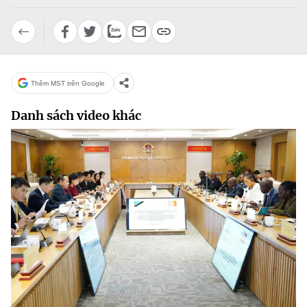
Chọn ngôn ngữ
Vietnamese
English
Thêm MST trên Google
BỘ KHOA HỌC VÀ CÔNG NGHỆ
Danh sách video khác
MINISTRY OF SCIENCE AND TECHNOLOGY
Điều khoản sử dụng
Theo dõi MST:
Góp ý
Cơ quan chủ quản: Bộ Khoa học và Công nghệ (MST)
Chịu trách nhiệm nội dung: Nguyễn Thị Hải Hằng
Giám đốc Trung tâm Truyền thông Khoa học và Công nghệ.
Liên hệ
Địa chỉ: Ban Biên tập Cổng TTĐT - 18 Nguyễn Du, TP. Hà Nội
Điện thoại: 024 3936 9506
Email:
stc@mst.gov.vn
©2026 Bản quyền thuộc Bộ Khoa Học và Công Nghệ