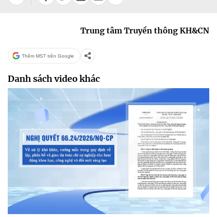
Chọn ngôn ngữ
Vietnamese
English
Trung tâm Truyền thông KH&CN
Thêm MST trên Google
BỘ KHOA HỌC VÀ CÔNG NGHỆ
Danh sách video khác
MINISTRY OF SCIENCE AND TECHNOLOGY
Điều khoản sử dụng
Theo dõi MST:
Góp ý
Cơ quan chủ quản: Bộ Khoa học và Công nghệ (MST)
Chịu trách nhiệm nội dung: Nguyễn Thị Hải Hằng
Giám đốc Trung tâm Truyền thông Khoa học và Công nghệ.
Liên hệ
Địa chỉ: Ban Biên tập Cổng TTĐT - 18 Nguyễn Du, TP. Hà Nội
Điện thoại: 024 3936 9506
Email:
stc@mst.gov.vn
©2026 Bản quyền thuộc Bộ Khoa Học và Công Nghệ