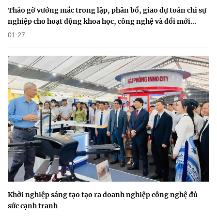
(Ghi rõ nguồn "https://mst.gov.vn" khi phát hành lại thông tin từ
Tháo gỡ vướng mắc trong lập, phân bổ, giao dự toán chi sự
website này)
nghiệp cho hoạt động khoa học, công nghệ và đổi mới...
01:27
Khởi nghiệp sáng tạo tạo ra doanh nghiệp công nghệ đủ
sức cạnh tranh