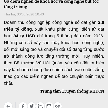
Gỡ điểm nghẽn để khoa học và công nghệ bứt tốc
MST IOFFICE
Văn bản QPPL
tăng trưởng
Sở Khoa học và Công nghệ
Chuyển đổi số
Thứ ba, 30/06/2026 10:43
THỐNG KÊ
Văn bản chỉ đạo điều hành
Bưu chính, Viễn thông
Doanh thu công nghiệp công nghệ số đạt gần
2,6
Multimedia
Khoa học và Công nghệ
triệu tỷ đồng
, xuất khẩu phần cứng, điện tử đạt
Lấy ý kiến người dân về dự thảo VBQPPL
Sở hữu trí tuệ
hơn
84 tỷ USD
chỉ trong 5 tháng đầu năm 2026.
THƯ ĐIỆN TỬ
Đổi mới sáng tạo
Những con số này cho thấy khoa học, công nghệ,
Tiêu chuẩn, đo lường, chất lượng
Khác
đổi mới sáng tạo và chuyển đổi số đang từng bước
Chuyển đổi số
Năng lượng nguyên tử
trở thành động lực tăng trưởng mới. Tuy nhiên,
Videos
theo Bộ trưởng Vũ Hải Quân, yêu cầu đặt ra hiện
Bưu chính, Viễn thông
Tin tổng hợp
Infographic
nay là nhanh chóng đưa chính sách vào cuộc sống,
Sở hữu trí tuệ
tháo gỡ các điểm nghẽn để tạo chuyển biến thực
Tin địa phương
Ảnh
chất.
Tiêu chuẩn, đo lường, chất lượng
Voice
Trung tâm Truyền thông KH&CN
Năng lượng nguyên tử
Nhiệm vụ trọng tâm