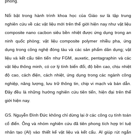
phòng.
(Ghi rõ nguồn "https://mst.gov.vn" khi phát hành lại thông tin từ
website này)
Nổi bật trong hành trình khoa học của Giáo sư là tập trung
nghiên cứu về các vật liệu mới trên thế giới hiện nay như vật liệu
composite nano cacbon siêu bền nhiệt được ứng dụng trong an
ninh quốc phòng; vật liệu composite polymer nhiều pha, ứng
dụng trong công nghệ đóng tàu và các sản phẩm dân dụng; vật
liệu và kết cấu tiên tiến như FGM, auxetic, pentagraphin và các
vật liệu thông minh, có cơ lý tính biến đổi, độ bền cao, chịu nhiệt
độ cao, cách điện, cách nhiệt, ứng dụng trong các ngành công
nghiệp, năng lượng, lưu trữ thông tin, chip vi mạch và bán dẫn.
Đây đều là những hướng nghiên cứu tiên tiến, hiện đại trên thế
giới hiện nay.
GS. Nguyễn Đình Đức không chỉ dừng lại ở các công cụ tính toán
cổ điển. Ông và nhóm nghiên cứu đã tiên phong tích hợp trí tuệ
nhân tạo (AI) vào thiết kế vật liệu và kết cấu. AI giúp rút ngắn