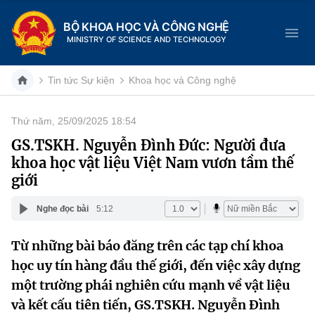
BỘ KHOA HỌC VÀ CÔNG NGHỆ
MINISTRY OF SCIENCE AND TECHNOLOGY
Tin tức Sự kiện
Khoa học và Công nghệ
Thứ năm, 25/09/2025 18:54
Danh mục
GS.TSKH. Nguyễn Đình Đức: Người đưa
khoa học vật liệu Việt Nam vươn tầm thế
Trang chủ
giới
Giới thiệu
Nghe đọc bài
5:12
Chức năng nhiệm vụ
Tin tức sự kiện
Từ những bài báo đăng trên các tạp chí khoa
học uy tín hàng đầu thế giới, đến việc xây dựng
Dịch vụ công
Cơ cấu tổ chức
Khoa học và Công nghệ
một trường phái nghiên cứu mạnh về vật liệu
Hệ thống văn bản
Lịch sử phát triển
Đổi mới sáng tạo
và kết cấu tiên tiến, GS.TSKH. Nguyễn Đình