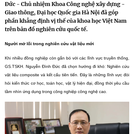
Đức - Chủ nhiệm Khoa Công nghệ xây dựng -
MST IOFFICE
Văn bản QPPL
Sở Khoa học và Công nghệ
Chuyển đổi số
Giao thông, Đại học Quốc gia Hà Nội đã góp
phần khẳng định vị thế của khoa học Việt Nam
THỐNG KÊ
Văn bản chỉ đạo điều hành
Bưu chính, Viễn thông
trên bản đồ nghiên cứu quốc tế.
Multimedia
Khoa học và Công nghệ
Lấy ý kiến người dân về dự thảo VBQPPL
Sở hữu trí tuệ
Người mở lối trong nghiên cứu vật liệu mới
THƯ ĐIỆN TỬ
Đổi mới sáng tạo
Tiêu chuẩn, đo lường, chất lượng
Khi nhiều đồng nghiệp còn gắn bó với các lĩnh vực truyền thống,
Khác
Chuyển đổi số
GS.TSKH. Nguyễn Đình Đức đã chọn hướng đi khó: Nghiên cứu
Năng lượng nguyên tử
Videos
vật liệu composite và kết cấu tiên tiến. Đây là những lĩnh vực đòi
Bưu chính, Viễn thông
Tin tổng hợp
hỏi kiến thức cơ học, toán học, vật lý hiện đại, đồng thời yêu cầu
Infographic
tầm nhìn ứng dụng trong công nghiệp công nghệ cao.
Sở hữu trí tuệ
Tin địa phương
Ảnh
Tiêu chuẩn, đo lường, chất lượng
Voice
Năng lượng nguyên tử
Nhiệm vụ trọng tâm