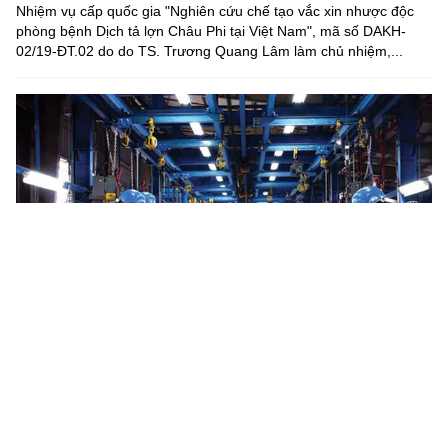
Nhiệm vụ cấp quốc gia "Nghiên cứu chế tạo vắc xin nhược độc
phòng bệnh Dịch tả lợn Châu Phi tại Việt Nam", mã số DAKH-
02/19-ĐT.02 do do TS. Trương Quang Lâm làm chủ nhiệm,...
Hà Tĩnh phát triển nguồn nhân lực chất lượng cao phục vụ
các ngành công nghệ chiến lược
UBND tỉnh Hà Tĩnh vừa ban hành Kế hoạch số 541//KH-UBND