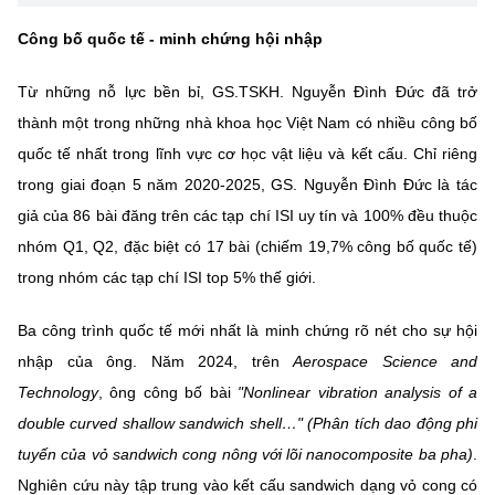
Công bố quốc tế - minh chứng hội nhập
Từ những nỗ lực bền bỉ, GS.TSKH. Nguyễn Đình Đức đã trở
thành một trong những nhà khoa học Việt Nam có nhiều công bố
quốc tế nhất trong lĩnh vực cơ học vật liệu và kết cấu. Chỉ riêng
trong giai đoạn 5 năm 2020-2025, GS. Nguyễn Đình Đức là tác
giả của 86 bài đăng trên các tạp chí ISI uy tín và 100% đều thuộc
nhóm Q1, Q2, đặc biệt có 17 bài (chiếm 19,7% công bố quốc tế)
trong nhóm các tạp chí ISI top 5% thế giới.
Ba công trình quốc tế mới nhất là minh chứng rõ nét cho sự hội
nhập của ông. Năm 2024, trên
Aerospace Science and
Technology
, ông công bố bài
"Nonlinear vibration analysis of a
double curved shallow sandwich shell…" (Phân tích dao động phi
tuyến của vỏ sandwich cong nông với lõi nanocomposite ba pha)
.
Nghiên cứu này tập trung vào kết cấu sandwich dạng vỏ cong có