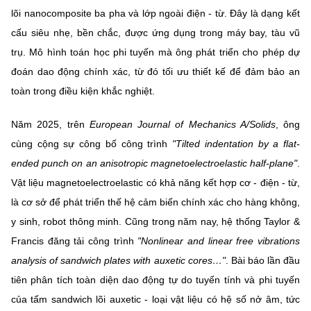
lõi nanocomposite ba pha và lớp ngoài điện - từ. Đây là dạng kết
cấu siêu nhẹ, bền chắc, được ứng dụng trong máy bay, tàu vũ
trụ. Mô hình toán học phi tuyến mà ông phát triển cho phép dự
đoán dao động chính xác, từ đó tối ưu thiết kế để đảm bảo an
toàn trong điều kiện khắc nghiệt.
Năm 2025, trên
European Journal of Mechanics A/Solids
, ông
cùng cộng sự công bố công trình
"Tilted indentation by a flat-
ended punch on an anisotropic magnetoelectroelastic half-plane"
.
Vật liệu magnetoelectroelastic có khả năng kết hợp cơ - điện - từ,
là cơ sở để phát triển thế hệ cảm biến chính xác cho hàng không,
y sinh, robot thông minh. Cũng trong năm nay, hệ thống Taylor &
Francis đăng tải công trình
"Nonlinear and linear free vibrations
analysis of sandwich plates with auxetic cores…"
. Bài báo lần đầu
tiên phân tích toàn diện dao động tự do tuyến tính và phi tuyến
của tấm sandwich lõi auxetic - loại vật liệu có hệ số nở âm, tức