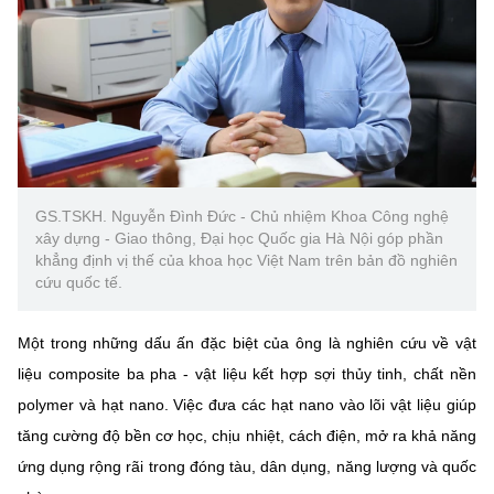
Chọn ngôn ngữ
Vietnamese
English
BỘ KHOA HỌC VÀ CÔNG NGHỆ
MINISTRY OF SCIENCE AND TECHNOLOGY
GS.TSKH. Nguyễn Đình Đức - Chủ nhiệm Khoa Công nghệ
Điều khoản sử dụng
Theo dõi MST:
Góp ý
xây dựng - Giao thông, Đại học Quốc gia Hà Nội góp phần
khẳng định vị thế của khoa học Việt Nam trên bản đồ nghiên
cứu quốc tế.
Cơ quan chủ quản: Bộ Khoa học và Công nghệ (MST)
Chịu trách nhiệm nội dung: Nguyễn Thị Hải Hằng
Một trong những dấu ấn đặc biệt của ông là nghiên cứu về vật
Giám đốc Trung tâm Truyền thông Khoa học và Công nghệ.
liệu composite ba pha - vật liệu kết hợp sợi thủy tinh, chất nền
Liên hệ
Địa chỉ: Ban Biên tập Cổng TTĐT - 18 Nguyễn Du, TP. Hà Nội
polymer và hạt nano. Việc đưa các hạt nano vào lõi vật liệu giúp
Điện thoại: 024 3936 9506
tăng cường độ bền cơ học, chịu nhiệt, cách điện, mở ra khả năng
Email:
stc@mst.gov.vn
ứng dụng rộng rãi trong đóng tàu, dân dụng, năng lượng và quốc
©2026 Bản quyền thuộc Bộ Khoa Học và Công Nghệ