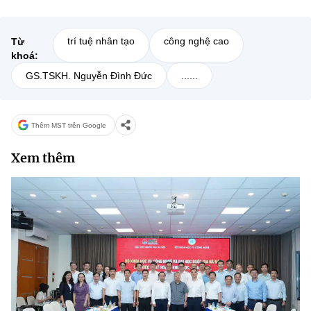
trí tuệ nhân tạo
công nghệ cao
Từ
khoá:
GS.TSKH. Nguyễn Đình Đức
......
Thêm MST trên Google
Xem thêm