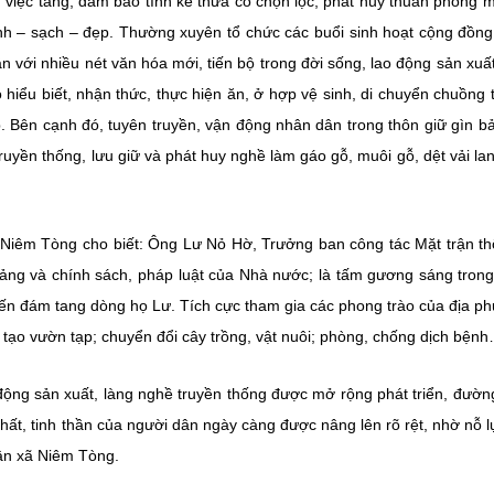
, việc tang, đảm bảo tính kế thừa có chọn lọc, phát huy thuần phong m
nh – sạch – đẹp. Thường xuyên tổ chức các buổi sinh hoạt cộng đồng
 với nhiều nét văn hóa mới, tiến bộ trong đời sống, lao động sản xuất
hiểu biết, nhận thức, thực hiện ăn, ở hợp vệ sinh, di chuyển chuồng t
ập. Bên cạnh đó, tuyên truyền, vận động nhân dân trong thôn giữ gìn b
ruyền thống, lưu giữ và phát huy nghề làm gáo gỗ, muôi gỗ, dệt vải la
Niêm Tòng cho biết: Ông Lư Nỏ Hờ, Trưởng ban công tác Mặt trận t
 Đảng và chính sách, pháp luật của Nhà nước; là tấm gương sáng tron
tiến đám tang dòng họ Lư. Tích cực tham gia các phong trào của địa p
ải tạo vườn tạp; chuyển đổi cây trồng, vật nuôi; phòng, chống dịch bện
động sản xuất, làng nghề truyền thống được mở rộng phát triển, đườ
hất, tinh thần của người dân ngày càng được nâng lên rõ rệt, nhờ nỗ l
ận xã Niêm Tòng.