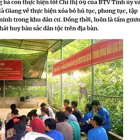
bà con thực hiện tốt Chỉ thị 09 của BTV Tỉnh ủy v
 Giang về thực hiện xóa bỏ hủ tục, phong tục, tập
minh trong khu dân cư. Đồng thời, luôn là tấm gươ
phát huy bản sắc dân tộc trên địa bàn.