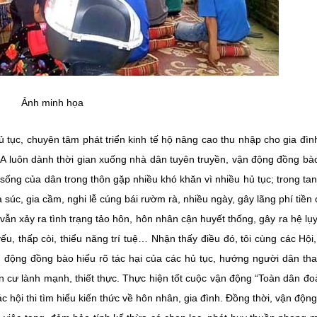
Ảnh minh họa
 tục, chuyên tâm phát triển kinh tế hộ nâng cao thu nhập cho gia đìn
 A luôn dành thời gian xuống nhà dân tuyên truyền, vận động đồng bà
sống của dân trong thôn gặp nhiều khó khăn vì nhiều hủ tục; trong ta
 súc, gia cầm, nghi lễ cúng bái rườm rà, nhiều ngày, gây lãng phí tiền 
ẫn xảy ra tình trạng tảo hôn, hôn nhân cận huyết thống, gây ra hệ lụ
ếu, thấp còi, thiểu năng trí tuệ… Nhận thấy điều đó, tôi cùng các Hội
n động đồng bào hiểu rõ tác hại của các hủ tục, hướng người dân th
n cư lành mạnh, thiết thực. Thực hiện tốt cuộc vận động “Toàn dân đo
c hội thi tìm hiểu kiến thức về hôn nhân, gia đình. Đồng thời, vận độn