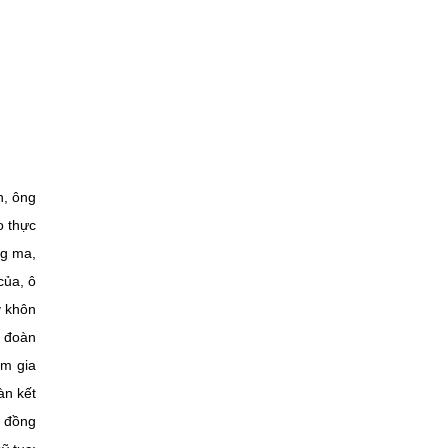
h, ông
o thực
ng ma,
của, ô
y khôn
, đoàn
am gia
àn kết
g đồng