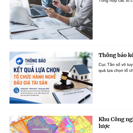
Tổng hợp các tổ c
Thông báo kế
Cục Tần số vô tu
quả lựa chọn tổ c
Khu Công ngh
lược