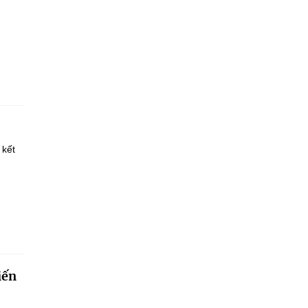
 kết
iến