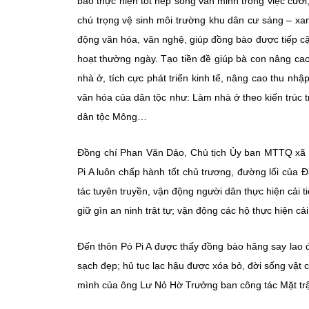
bào thực hiện tốt nếp sống văn minh trong việc cưới
chú trọng vệ sinh môi trường khu dân cư sáng – xa
động văn hóa, văn nghệ, giúp đồng bào được tiếp cận
hoạt thường ngày. Tạo tiền đề giúp bà con nâng cao 
nhà ở, tích cực phát triển kinh tế, nâng cao thu nh
văn hóa của dân tộc như: Làm nhà ở theo kiến trúc t
dân tộc Mông…
Đồng chí Phan Văn Dảo, Chủ tịch Ủy ban MTTQ xã 
Pi A luôn chấp hành tốt chủ trương, đường lối của
tác tuyên truyền, vận động người dân thực hiện cải 
giữ gìn an ninh trật tự; vận động các hộ thực hiện c
Đến thôn Pó Pi A được thấy đồng bào hăng say lao 
sạch đẹp; hủ tục lạc hậu được xóa bỏ, đời sống vật c
mình của ông Lư Nỏ Hờ Trưởng ban công tác Mặt tr