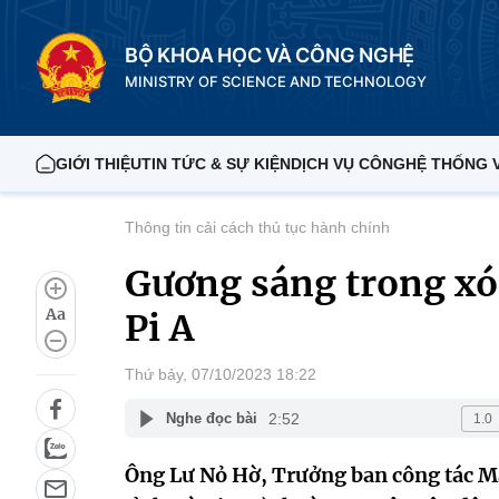
BỘ KHOA HỌC VÀ CÔNG NGHỆ
MINISTRY OF SCIENCE AND TECHNOLOGY
GIỚI THIỆU
TIN TỨC & SỰ KIỆN
DỊCH VỤ CÔNG
HỆ THỐNG 
Thông tin cải cách thủ tục hành chính
Gương sáng trong xóa
Aa
Pi A
Thứ bảy, 07/10/2023 18:22
2:52
Nghe đọc bài
Ông Lư Nỏ Hờ, Trưởng ban công tác Mặ