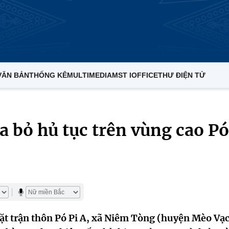
VĂN BẢN
THỐNG KÊ
MULTIMEDIA
MST IOFFICE
THƯ ĐIỆN TỬ
 bỏ hủ tục trên vùng cao Pó
t trận thôn Pó Pi A, xã Niêm Tòng (huyện Mèo Vạc