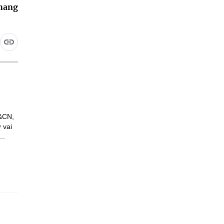
hang
H&CN,
 vai
..