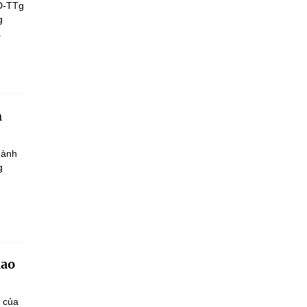
Đ-TTg
g
.
h
hành
g
iao
n của