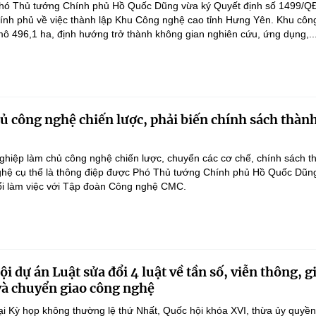
hó Thủ tướng Chính phủ Hồ Quốc Dũng vừa ký Quyết định số 1499/Q
ính phủ về việc thành lập Khu Công nghệ cao tỉnh Hưng Yên. Khu côn
ô 496,1 ha, định hướng trở thành không gian nghiên cứu, ứng dụng,..
 công nghệ chiến lược, phải biến chính sách thàn
hiệp làm chủ công nghệ chiến lược, chuyển các cơ chế, chính sách t
hệ cụ thể là thông điệp được Phó Thủ tướng Chính phủ Hồ Quốc Dũn
ổi làm việc với Tập đoàn Công nghệ CMC.
i dự án Luật sửa đổi 4 luật về tần số, viễn thông, g
 và chuyển giao công nghệ
ại Kỳ họp không thường lệ thứ Nhất, Quốc hội khóa XVI, thừa ủy quyề