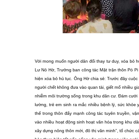
Với mong muốn người dân đổi thay tư duy, xóa bỏ hủ
Lư Nỏ Hờ, Trưởng ban công tác Mặt trận thôn Pó Pi
hiện xóa bỏ hủ tục. Ông Hờ chia sẻ: Trước đây cuộc 
người chết không đưa vào quan tài, giết mổ nhiều gia
nhiễm môi trường sống trong khu dân cư. Đám cưới v
lường, trẻ em sinh ra mắc nhiều bệnh lý, sức khỏe y
thể trong thôn đẩy mạnh công tác tuyên truyền, vậ
vào nhiều hoạt động sinh hoạt văn hóa trong khu dâ
xây dựng nông thôn mới, đô thị văn minh”, tổ chức cá