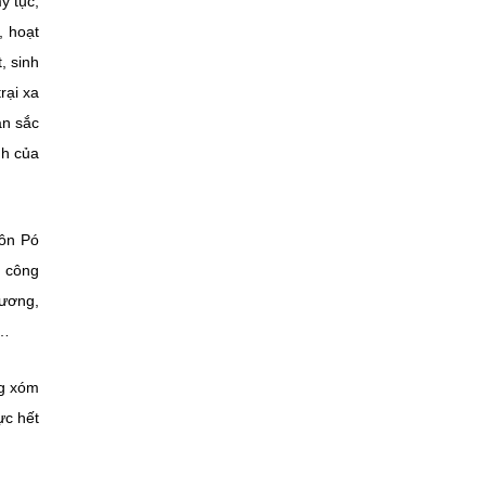
ỹ tục;
, hoạt
, sinh
rại xa
ản sắc
nh của
hôn Pó
g công
hương,
h…
ng xóm
ực hết