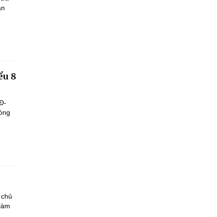
ận
ểu 8
Đ-
hòng
 chủ
 làm
..