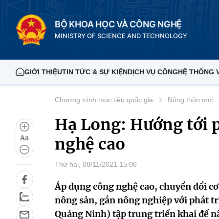
BỘ KHOA HỌC VÀ CÔNG NGHỆ
MINISTRY OF SCIENCE AND TECHNOLOGY
GIỚI THIỆU
TIN TỨC & SỰ KIỆN
DỊCH VỤ CÔNG
HỆ THỐNG 
Chương trình mục tiêu quốc gia
Nông thôn mới
Hạ Long: Hướng tới 
Aa
nghệ cao
Thứ hai, 08/11/2021 15:06
Áp dụng công nghệ cao, chuyển đổi cơ 
nông sản, gắn nông nghiệp với phát tr
Quảng Ninh) tập trung triển khai để 