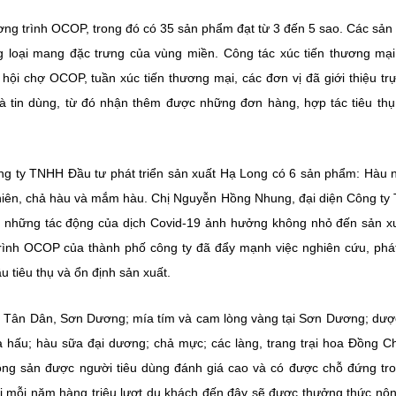
ng trình OCOP, trong đó có 35 sản phẩm đạt từ 3 đến 5 sao. Các sả
loại mang đặc trưng của vùng miền. Công tác xúc tiến thương mạ
hội chợ OCOP, tuần xúc tiến thương mại, các đơn vị đã giới thiệu trự
à tin dùng, từ đó nhận thêm được những đơn hàng, hợp tác tiêu th
g ty TNHH Đầu tư phát triển sản xuất Hạ Long có 6 sản phẩm: Hàu
chiên, chả hàu và mắm hàu. Chị Nguyễn Hồng Nhung, đại diện Công t
ớc những tác động của dịch Covid-19 ảnh hưởng không nhỏ đến sản x
 trình OCOP của thành phố công ty đã đẩy mạnh việc nghiên cứu, phát
 tiêu thụ và ổn định sản xuất.
i Tân Dân, Sơn Dương; mía tím và cam lòng vàng tại Sơn Dương; dược
 hấu; hàu sữa đại dương; chả mực; các làng, trang trại hoa Đồng C
ông sản được người tiêu dùng đánh giá cao và có được chỗ đứng tr
 khi mỗi năm hàng triệu lượt du khách đến đây sẽ được thưởng thức nô