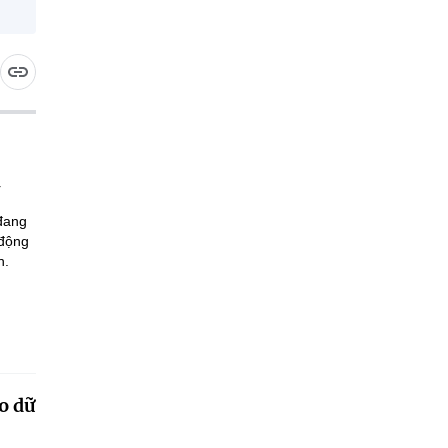
 đang
 động
n.
o dữ