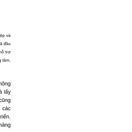
iệp và
đã đầu
hỗ trợ
g tâm,
nông
à lấy
 cũng
i các
riển.
 hàng