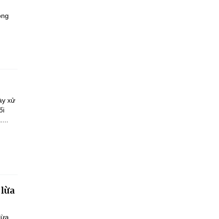
ông
ày xử
ối
...
 lừa
lừa