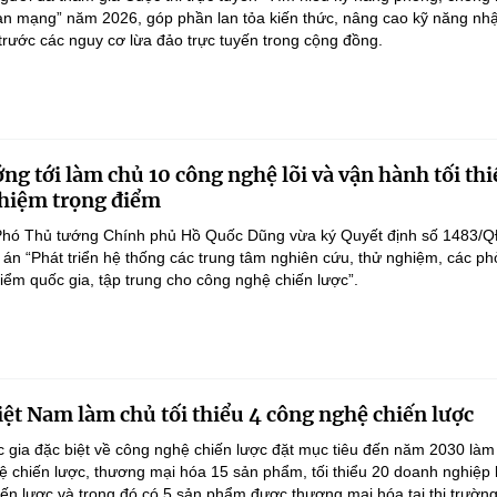
an mạng” năm 2026, góp phần lan tỏa kiến thức, nâng cao kỹ năng nh
 trước các nguy cơ lừa đảo trực tuyến trong cộng đồng.
ng tới làm chủ 10 công nghệ lõi và vận hành tối thi
hiệm trọng điểm
Phó Thủ tướng Chính phủ Hồ Quốc Dũng vừa ký Quyết định số 1483/Q
án “Phát triển hệ thống các trung tâm nghiên cứu, thử nghiệm, các p
điểm quốc gia, tập trung cho công nghệ chiến lược”.
ệt Nam làm chủ tối thiểu 4 công nghệ chiến lược
 gia đặc biệt về công nghệ chiến lược đặt mục tiêu đến năm 2030 làm
hệ chiến lược, thương mại hóa 15 sản phẩm, tối thiểu 20 doanh nghiệp
ến lược và trong đó có 5 sản phẩm được thương mại hóa tại thị trường.