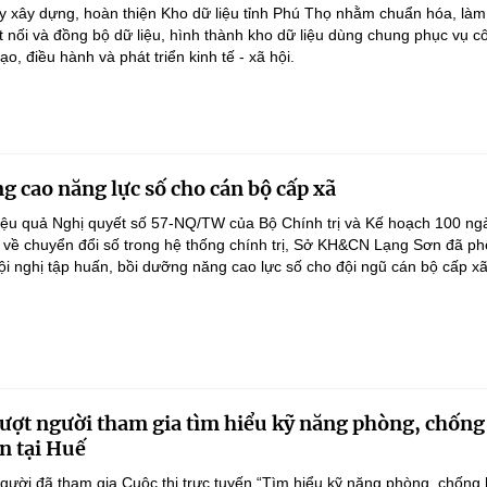
y xây dựng, hoàn thiện Kho dữ liệu tỉnh Phú Thọ nhằm chuẩn hóa, làm
ết nối và đồng bộ dữ liệu, hình thành kho dữ liệu dùng chung phục vụ c
ạo, điều hành và phát triển kinh tế - xã hội.
g cao năng lực số cho cán bộ cấp xã
iệu quả Nghị quyết số 57-NQ/TW của Bộ Chính trị và Kế hoạch 100 ng
 về chuyển đổi số trong hệ thống chính trị, Sở KH&CN Lạng Sơn đã ph
ội nghị tập huấn, bồi dưỡng năng cao lực số cho đội ngũ cán bộ cấp xã.
ượt người tham gia tìm hiểu kỹ năng phòng, chống
n tại Huế
gười đã tham gia Cuộc thi trực tuyến “Tìm hiểu kỹ năng phòng, chống 