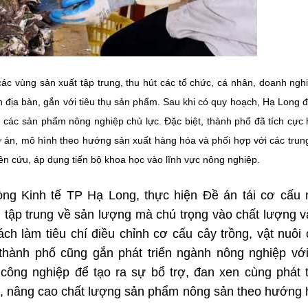
ác vùng sản xuất tập trung, thu hút các tổ chức, cá nhân, doanh ngh
n địa bàn, gắn với tiêu thụ sản phẩm. Sau khi có quy hoạch, Hạ Long 
n các sản phẩm nông nghiệp chủ lực. Đặc biệt, thành phố đã tích cực 
 án, mô hình theo hướng sản xuất hàng hóa và phối hợp với các trun
iên cứu, áp dụng tiến bộ khoa học vào lĩnh vực nông nghiệp.
ng Kinh tế TP Hạ Long, thực hiện Đề án tái cơ cấu 
 tập trung về sản lượng mà chú trọng vào chất lượng v
ch làm tiêu chí điều chỉnh cơ cấu cây trồng, vật nuôi
 thành phố cũng gắn phát triển ngành nông nghiệp vớ
 công nghiệp để tạo ra sự bổ trợ, đan xen cùng phát t
iệu, nâng cao chất lượng sản phẩm nông sản theo hướng