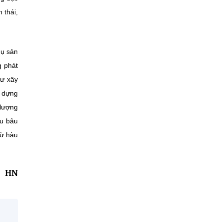
 thái,
hụ sản
g phát
tư xây
y dựng
 lượng
ợu bâu
từ hàu
HN