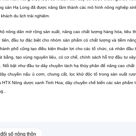
ng sản Hạ Long đã được nâng tầm thành các mô hình nông nghiệp sinh
khách du lịch trải nghiệm.
 hộ nông dân mở rộng sản xuất, nâng cao chất lượng hàng hóa, tiêu t
iên, đầu tư đặc biệt cho nhóm sản phẩm có chất lượng và tiềm năn
 Thành phố cũng tạo điều kiện thuận lợi cho các tổ chức, cá nhân đầu 
 bằng, tạo vùng nguyên liệu, có cơ chế, chính sách hỗ trợ đầu tư xâ
ất. Nổi bật như đầu tư dây chuyền tách hạ thủy phân để nâng cao chất
ây chuyền nấu ủ cơm, chưng cất, lọc khử độc tố trong sản xuất rư
ủa HTX Nông dược xanh Tinh Hoa; dây chuyền chế biến các sản phẩm 
g...
đổi số nông thôn