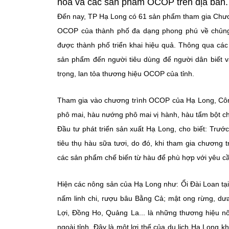
hóa và các sản phẩm OCOP trên địa bàn.
Đến nay, TP Hạ Long có 61 sản phẩm tham gia Chươ
OCOP của thành phố đa dạng phong phú về chủng 
được thành phố triển khai hiệu quả. Thông qua các 
sản phẩm đến người tiêu dùng để người dân biết v
trọng, lan tỏa thương hiệu OCOP của tỉnh.
Tham gia vào chương trình OCOP của Hạ Long, Côn
phô mai, hàu nướng phô mai vị hành, hàu tẩm bột 
Đầu tư phát triển sản xuất Hạ Long, cho biết: Trư
tiêu thụ hàu sữa tươi, do đó, khi tham gia chương
các sản phẩm chế biến từ hàu để phù hợp với yêu cầu
Hiện các nông sản của Hạ Long như: Ổi Đài Loan tạ
nấm linh chi, rượu bâu Bằng Cả; mật ong rừng, dưa
Lợi, Đồng Ho, Quảng La... là những thương hiệu n
ngoài tỉnh. Đây là một lợi thế của du lịch Hạ Long