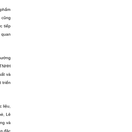
n phẩm
i cũng
c tiếp
ụ quan
 nướng
y TNHH
uất và
 triển
 liệu,
hè, Lê
ong và
ng đặc