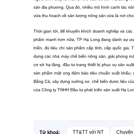
sản địa phương. Qua đó, nhiều mô hình canh tác nô
vừa thu hoạch về sản lượng nông sản vừa là nơi cho 
Thời gian tới, để khuyến khích doanh nghiệp và các
phẩm mạnh hơn nữa, TP Hạ Long đang dành sự ưu t
triển, đủ tiêu chí sản phẩm cấp tỉnh, cấp quốc gia.
dựng các nhà máy chế biến nông sản, giải phóng mặt
cơ sở hạ tầng, đầu tư trang thiết bị phục vụ sản xu
sản phẩm mật ong đảm bảo tiêu chuẩn xuất khẩu; d
Bằng Cả; xây dựng xưởng sơ, chế biến dược liệu c
của Công ty TNHH Đầu tư phát triển sản xuất Hạ Lon
TT&TT với NT
Chuyển 
Từ khoá: