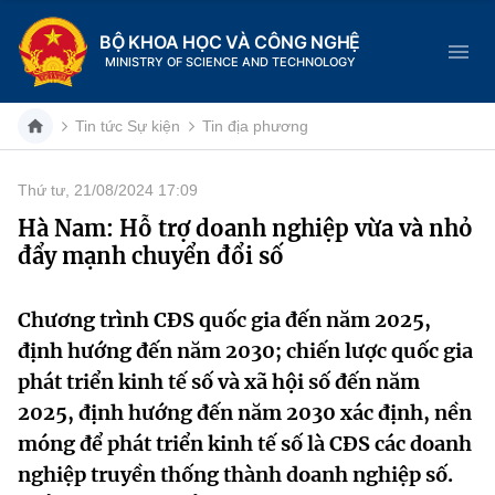
BỘ KHOA HỌC VÀ CÔNG NGHỆ
MINISTRY OF SCIENCE AND TECHNOLOGY
Tin tức Sự kiện
Tin địa phương
Thứ tư, 21/08/2024 17:09
Danh mục
Hà Nam: Hỗ trợ doanh nghiệp vừa và nhỏ
đẩy mạnh chuyển đổi số
Trang chủ
Giới thiệu
Chương trình CĐS quốc gia đến năm 2025,
định hướng đến năm 2030; chiến lược quốc gia
Chức năng nhiệm vụ
Tin tức sự kiện
phát triển kinh tế số và xã hội số đến năm
2025, định hướng đến năm 2030 xác định, nền
Dịch vụ công
Cơ cấu tổ chức
Khoa học và Công nghệ
móng để phát triển kinh tế số là CĐS các doanh
Hệ thống văn bản
nghiệp truyền thống thành doanh nghiệp số.
Lịch sử phát triển
Đổi mới sáng tạo