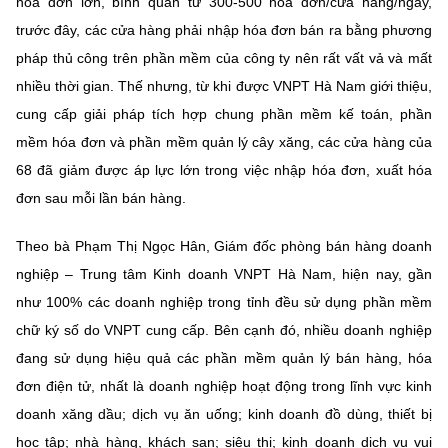
hóa đơn lớn, bình quân từ 300-500 hóa đơn/cửa hàng/ngày,
trước đây, các cửa hàng phải nhập hóa đơn bán ra bằng phương
pháp thủ công trên phần mềm của công ty nên rất vất vả và mất
nhiều thời gian. Thế nhưng, từ khi được VNPT Hà Nam giới thiệu,
cung cấp giải pháp tích hợp chung phần mềm kế toán, phần
mềm hóa đơn và phần mềm quản lý cây xăng, các cửa hàng của
68 đã giảm được áp lực lớn trong việc nhập hóa đơn, xuất hóa
đơn sau mỗi lần bán hàng.
Theo bà Phạm Thị Ngọc Hân, Giám đốc phòng bán hàng doanh
nghiệp – Trung tâm Kinh doanh VNPT Hà Nam, hiện nay, gần
như 100% các doanh nghiệp trong tỉnh đều sử dụng phần mềm
chữ ký số do VNPT cung cấp. Bên cạnh đó, nhiều doanh nghiệp
đang sử dụng hiệu quả các phần mềm quản lý bán hàng, hóa
đơn điện tử, nhất là doanh nghiệp hoạt động trong lĩnh vực kinh
doanh xăng dầu; dịch vụ ăn uống; kinh doanh đồ dùng, thiết bị
học tập; nhà hàng, khách sạn; siêu thị; kinh doanh dịch vụ vui