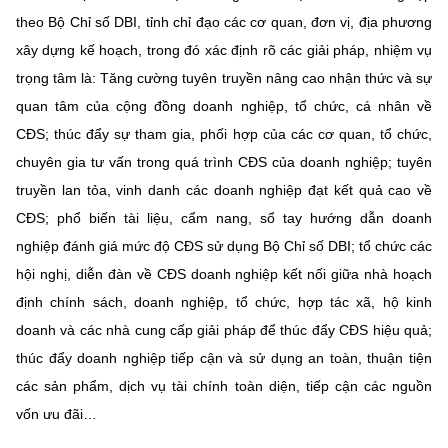
Chọn ngôn ngữ
theo Bộ Chỉ số DBI, tỉnh chỉ đạo các cơ quan, đơn vị, địa phương
xây dựng kế hoạch, trong đó xác định rõ các giải pháp, nhiệm vụ
Vietnamese
English
trọng tâm là: Tăng cường tuyên truyền nâng cao nhận thức và sự
quan tâm của cộng đồng doanh nghiệp, tổ chức, cá nhân về
CĐS; thúc đẩy sự tham gia, phối hợp của các cơ quan, tổ chức,
BỘ KHOA HỌC VÀ CÔNG NGHỆ
chuyên gia tư vấn trong quá trình CĐS của doanh nghiệp; tuyên
MINISTRY OF SCIENCE AND TECHNOLOGY
truyền lan tỏa, vinh danh các doanh nghiệp đạt kết quả cao về
Điều khoản sử dụng
Theo dõi MST:
Góp ý
CĐS; phổ biến tài liệu, cẩm nang, sổ tay hướng dẫn doanh
nghiệp đánh giá mức độ CĐS sử dụng Bộ Chỉ số DBI; tổ chức các
Cơ quan chủ quản: Bộ Khoa học và Công nghệ (MST)
hội nghị, diễn đàn về CĐS doanh nghiệp kết nối giữa nhà hoạch
Chịu trách nhiệm nội dung: Nguyễn Thị Hải Hằng
định chính sách, doanh nghiệp, tổ chức, hợp tác xã, hộ kinh
Giám đốc Trung tâm Truyền thông Khoa học và Công nghệ.
doanh và các nhà cung cấp giải pháp để thúc đẩy CĐS hiệu quả;
Liên hệ
thúc đẩy doanh nghiệp tiếp cận và sử dụng an toàn, thuận tiện
Địa chỉ: Ban Biên tập Cổng TTĐT - 18 Nguyễn Du, TP. Hà Nội
Điện thoại: 024 3936 9506
các sản phẩm, dịch vụ tài chính toàn diện, tiếp cận các nguồn
Email:
stc@mst.gov.vn
vốn ưu đãi…
©2026 Bản quyền thuộc Bộ Khoa Học và Công Nghệ