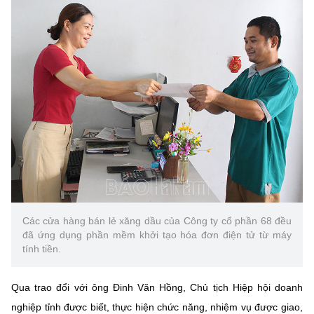
(Ghi rõ nguồn "https://mst.gov.vn" khi phát hành lại thông tin từ
website này)
Các cửa hàng bán lẻ xăng dầu của Công ty cổ phần 68 đều
đã ứng dụng phần mềm khởi tạo hóa đơn điện tử từ máy
tính tiền.
Qua trao đổi với ông Đinh Văn Hồng, Chủ tịch Hiệp hội doanh
nghiệp tỉnh được biết, thực hiện chức năng, nhiệm vụ được giao,