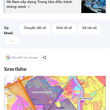
Hà Nam xây dựng Trung tâm điều hành
thông minh
Chuyển đổi số
Kinh tế số
Xã hội số
Từ
khoá:
......
Thêm MST trên Google
Xem thêm