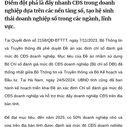
Điểm đột phá là đẩy nhanh CĐS trong doanh
MST IOFFICE
Văn bản QPPL
Sở Khoa học và Công nghệ
Chuyển đổi số
nghiệp dựa trên các nền tảng số, tạo hệ sinh
thái doanh nghiệp số trong các ngành, lĩnh
THỐNG KÊ
Văn bản chỉ đạo điều hành
Bưu chính, Viễn thông
vực.
Multimedia
Khoa học và Công nghệ
Lấy ý kiến người dân về dự thảo VBQPPL
Sở hữu trí tuệ
Tại Quyết định số 2158/QĐ-BTTTT, ngày 7/11/2023, Bộ Thông tin
THƯ ĐIỆN TỬ
Đổi mới sáng tạo
và Truyền thông đã phê duyệt Đề án xác định chỉ số đánh giá
Tiêu chuẩn, đo lường, chất lượng
mức độ CĐS doanh nghiệp. Mục tiêu của Đề án nhằm sử dụng
Khác
Chuyển đổi số
Năng lượng nguyên tử
Bộ Chỉ số đánh giá mức độ CĐS doanh nghiệp (Bộ chỉ số DBI) đã
Videos
thống nhất giữa Bộ Thông tin và Truyền thông và Bộ Kế hoạch và
Bưu chính, Viễn thông
Tin tổng hợp
Đầu tư. Tại Hà Nam, ngày 24/5/2024, UBND tỉnh cũng đã ban
Infographic
hành kế hoạch triển khai Đề án xác định Chỉ số đánh giá mức độ
Sở hữu trí tuệ
Tin địa phương
Ảnh
CĐS doanh nghiệp và hỗ trợ thúc đẩy doanh nghiệp CĐS trên địa
Tiêu chuẩn, đo lường, chất lượng
bàn tỉnh.
Voice
Năng lượng nguyên tử
Nhiệm vụ trọng tâm
Để đạt mục tiêu, đến năm 2025, có 50% doanh nghiệp nhỏ và
vừa trên địa bàn tỉnh được đánh giá mức độ CĐS doanh nghiệp