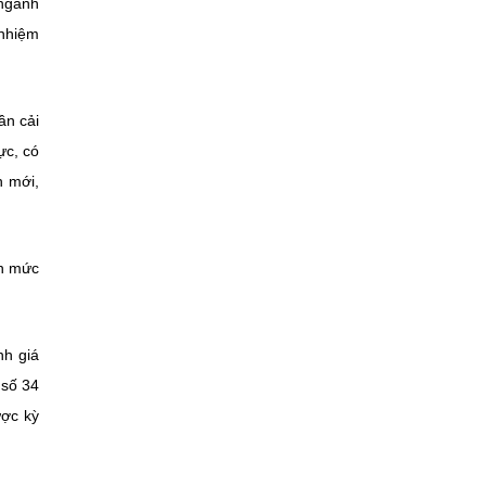
 ngành
 nhiệm
ần cải
ực, có
h mới,
nh mức
nh giá
 số 34
ược kỳ