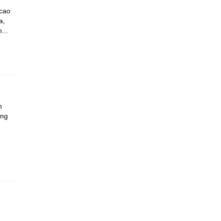
 cao
a,
...
h
ộng