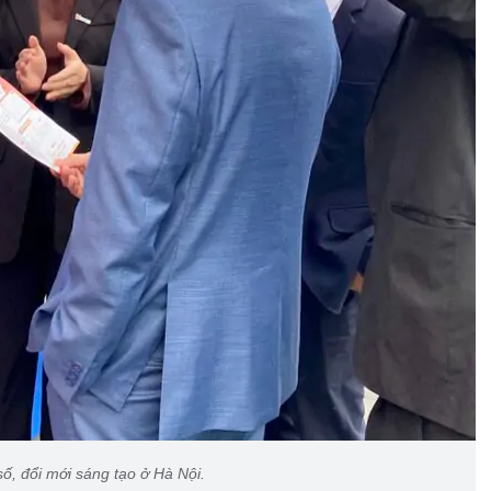
ố, đổi mới sáng tạo ở Hà Nội.