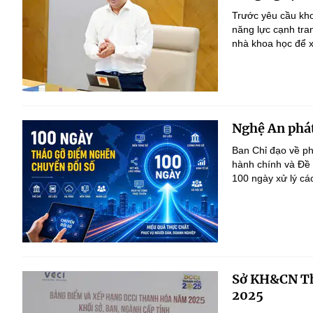
Trước yêu cầu kho
năng lực cạnh tra
nhà khoa học để x
Nghệ An phát
Ban Chỉ đạo về ph
hành chính và Đề
100 ngày xử lý cá
Sở KH&CN Th
2025