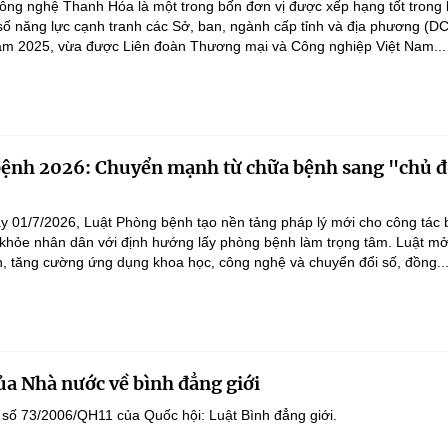
ng nghệ Thanh Hóa là một trong bốn đơn vị được xếp hạng tốt trong 
số năng lực cạnh tranh các Sở, ban, ngành cấp tỉnh và địa phương (D
ăm 2025, vừa được Liên đoàn Thương mại và Công nghiệp Việt Nam...
bệnh 2026: Chuyển mạnh từ chữa bệnh sang "chủ 
"
ày 01/7/2026, Luật Phòng bệnh tạo nền tảng pháp lý mới cho công tác
khỏe nhân dân với định hướng lấy phòng bệnh làm trọng tâm. Luật m
h, tăng cường ứng dụng khoa học, công nghệ và chuyển đổi số, đồng..
ủa Nhà nước về bình đẳng giới
 số 73/2006/QH11 của Quốc hội: Luật Bình đẳng giới.