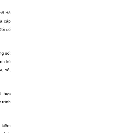
phố Hà
và cấp
đổi số
ng số;
ành kế
vụ số,
t thực
 trình
, kiểm