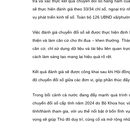
tra và xác thực kết quả chuyển đổi số hàng năm của
sẽ thực hiện đánh giá theo
33/34 chỉ số
, ngoại trừ 
vụ phát triển kinh tế số. Toàn bộ
126 UBND xã/phườ
Việc đánh giá chuyển đổi số sẽ được thực hiện định
thiện và làm căn cứ cho thi đua – khen thưởng. Th
căn cứ
, chỉ sử dụng dữ liệu và tài liệu liên quan t
cách làm sáng tạo mang lại hiệu quả rõ rệt.
Kết quả đánh giá sẽ được công khai sau khi Hội đồn
độ chuyển đổi số giữa các đơn vị, góp phần thúc đẩy
Trong bối cảnh cả nước đang đẩy mạnh quá trình ch
chuyển đổi số cấp tỉnh năm 2024 do Bộ Khoa học v
tỉnh/thành tham gia, với ưu thế nổi bật ở bốn lĩnh v
vọng sẽ giúp Thủ đô duy trì, củng cố và mở rộng nhữ