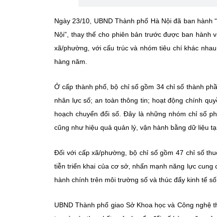
Ngày 23/10, UBND Thành phố Hà Nội đã ban hành “
Nội”, thay thế cho phiên bản trước được ban hành 
xã/phường, với cấu trúc và nhóm tiêu chí khác nha
hàng năm.
Ở cấp thành phố, bộ chỉ số gồm
34 chỉ số thành ph
nhân lực số; an toàn thông tin; hoạt động chính qu
hoạch chuyển đổi số. Đây là những nhóm chỉ số phả
cũng như hiệu quả quản lý, vận hành bằng dữ liệu tạ
Đối với cấp xã/phường, bộ chỉ số gồm
47 chỉ số
th
tiễn triển khai của cơ sở, nhấn mạnh năng lực cung c
hành chính trên môi trường số và thúc đẩy kinh tế số
UBND Thành phố giao Sở Khoa học và Công nghệ tha