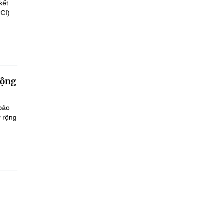
kết
CCI)
động
 bảo
ở rộng
.