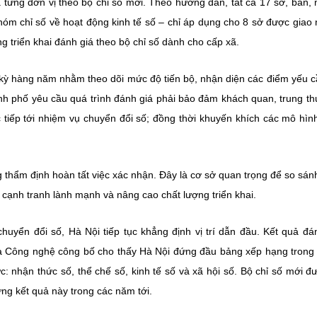
 từng đơn vị theo bộ chỉ số mới. Theo hướng dẫn, tất cả 17 sở, ban,
nhóm chỉ số về hoạt động kinh tế số – chỉ áp dụng cho 8 sở được giao
ng
triển khai đánh giá theo bộ chỉ số dành cho cấp xã.
 kỳ hàng năm nhằm theo dõi mức độ tiến bộ, nhận diện các điểm yếu c
ành phố yêu cầu quá trình đánh giá phải bảo đảm
khách quan, trung th
rực tiếp tới nhiệm vụ chuyển đổi số; đồng thời khuyến khích các mô hìn
g thẩm định hoàn tất việc xác nhận. Đây là cơ sở quan trọng để so sá
 cạnh tranh lành mạnh và nâng cao chất lượng triển khai.
uyển đổi số, Hà Nội tiếp tục khẳng định vị trí dẫn đầu. Kết quả đá
à Công nghệ công bố cho thấy Hà Nội đứng đầu bảng xếp hạng trong
ực: nhận thức số, thể chế số, kinh tế số và xã hội số. Bộ chỉ số mới đ
ng kết quả này trong các năm tới.