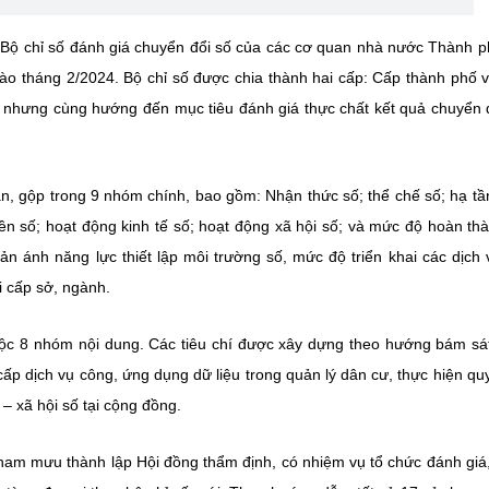
Bộ chỉ số đánh giá chuyển đổi số của các cơ quan nhà nước Thành 
vào tháng 2/2024. Bộ chỉ số được chia thành hai cấp: Cấp thành phố 
u nhưng cùng hướng đến mục tiêu đánh giá thực chất kết quả chuyển 
ần
, gộp trong
9 nhóm chính, bao gồm
: Nhận thức số; thể chế số; hạ tầ
yền số; hoạt động kinh tế số; hoạt động xã hội số; và mức độ hoàn th
n ánh năng lực thiết lập môi trường số, mức độ triển khai các dịch 
i cấp sở, ngành.
uộc
8 nhóm nội dung
. Các tiêu chí được xây dựng theo hướng bám sá
ấp dịch vụ công, ứng dụng dữ liệu trong quản lý dân cư, thực hiện quy
 – xã hội số tại cộng đồng.
m mưu thành lập Hội đồng thẩm định, có nhiệm vụ tổ chức đánh giá