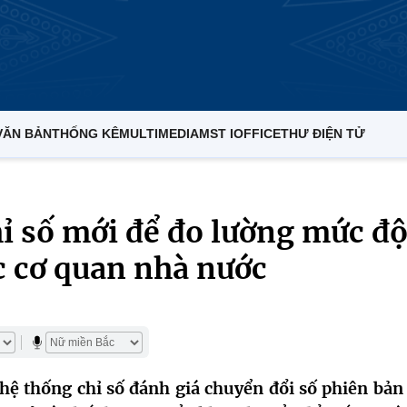
VĂN BẢN
THỐNG KÊ
MULTIMEDIA
MST IOFFICE
THƯ ĐIỆN TỬ
ỉ số mới để đo lường mức đ
c cơ quan nhà nước
hệ thống chỉ số đánh giá chuyển đổi số phiên bản