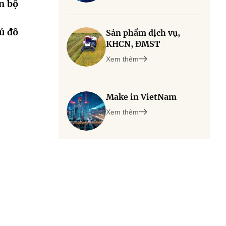
n bộ
ủ đô
Sản phẩm dịch vụ,
KHCN, ĐMST
Xem thêm
Make in VietNam
Xem thêm