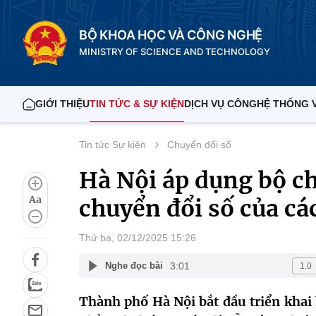
BỘ KHOA HỌC VÀ CÔNG NGHỆ
MINISTRY OF SCIENCE AND TECHNOLOGY
GIỚI THIỆU
TIN TỨC & SỰ KIỆN
DỊCH VỤ CÔNG
HỆ THỐNG 
Tin tức Sự kiện
Chuyển đổi số
Hà Nội áp dụng bộ ch
Aa
chuyển đổi số của cá
Thứ ba, 02/12/2025 15:26
3:01
Nghe đọc bài
Thành phố Hà Nội bắt đầu triển khai 