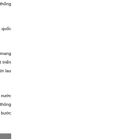
 thống
c quốc
g mang
 triển
ời lao
ả nước
 thông
a bước