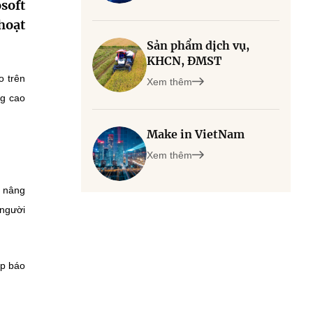
soft
hoạt
Sản phẩm dịch vụ,
KHCN, ĐMST
o trên
Xem thêm
ng cao
Make in VietNam
Xem thêm
c nâng
 người
ợp báo