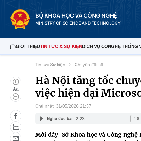
BỘ KHOA HỌC VÀ CÔNG NGHỆ
MINISTRY OF SCIENCE AND TECHNOLOGY
GIỚI THIỆU
TIN TỨC & SỰ KIỆN
DỊCH VỤ CÔNG
HỆ THỐNG 
Tin tức Sự kiện
Chuyển đổi số
Hà Nội tăng tốc chuy
Aa
việc hiện đại Microso
Chủ nhật, 31/05/2026 21:57
2:23
Nghe đọc bài
Mới đây, Sở Khoa học và Công nghệ 