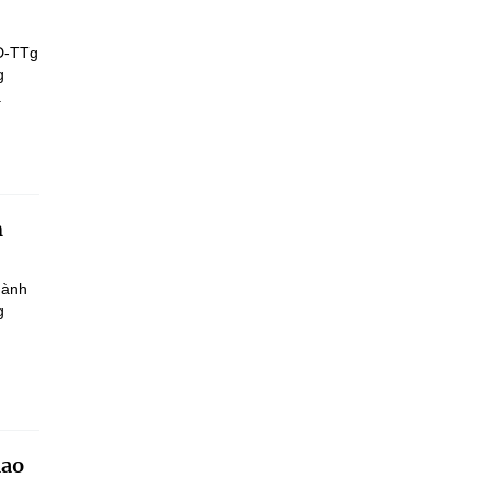
Đ-TTg
g
.
h
hành
g
iao