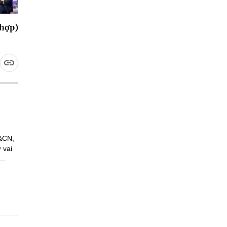
hợp)
H&CN,
 vai
..