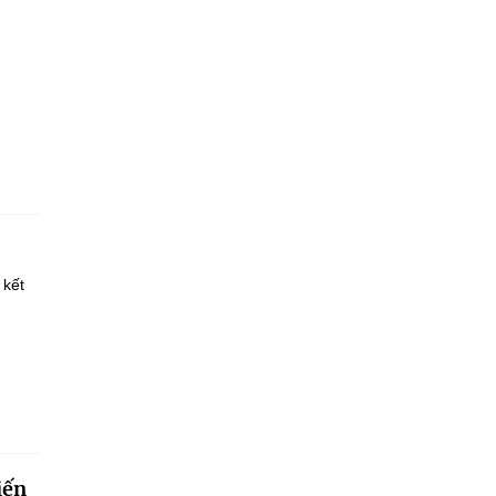
 kết
iến