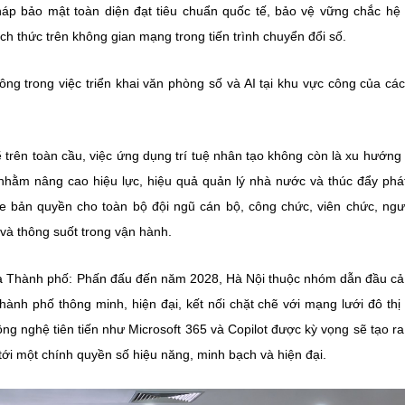
 pháp bảo mật toàn diện đạt tiêu chuẩn quốc tế, bảo vệ vững chắc hệ
h thức trên không gian mạng trong tiến trình chuyển đổi số.
ông trong việc triển khai văn phòng số và AI tại khu vực công của cá
 trên toàn cầu, việc ứng dụng trí tuệ nhân tạo không còn là xu hướn
 nhằm nâng cao hiệu lực, hiệu quả quản lý nhà nước và thúc đẩy phát
ice bản quyền cho toàn bộ đội ngũ cán bộ, công chức, viên chức, ngư
và thông suốt trong vận hành.
của Thành phố: Phấn đấu đến năm 2028, Hà Nội thuộc nhóm dẫn đầu c
ành phố thông minh, hiện đại, kết nối chặt chẽ với mạng lưới đô thị
ông nghệ tiên tiến như Microsoft 365 và Copilot được kỳ vọng sẽ tạo r
ới một chính quyền số hiệu năng, minh bạch và hiện đại.