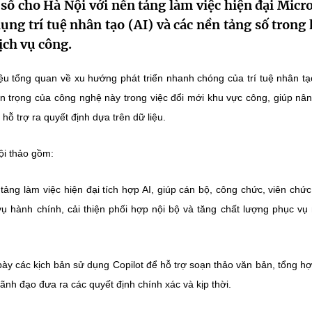
số cho Hà Nội với nền tảng làm việc hiện đại Micro
ng trí tuệ nhân tạo (AI) và các nền tảng số trong 
ịch vụ công.
hiệu tổng quan về xu hướng phát triển nhanh chóng của trí tuệ nhân tạ
an trọng của công nghệ này trong việc đổi mới khu vực công, giúp nâ
hỗ trợ ra quyết định dựa trên dữ liệu.
Hội thảo gồm:
 tảng làm việc hiện đại tích hợp AI, giúp cán bộ, công chức, viên chứ
vụ hành chính, cải thiện phối hợp nội bộ và tăng chất lượng phục vụ
bày các kịch bản sử dụng Copilot để hỗ trợ soạn thảo văn bản, tổng h
ãnh đạo đưa ra các quyết định chính xác và kịp thời.