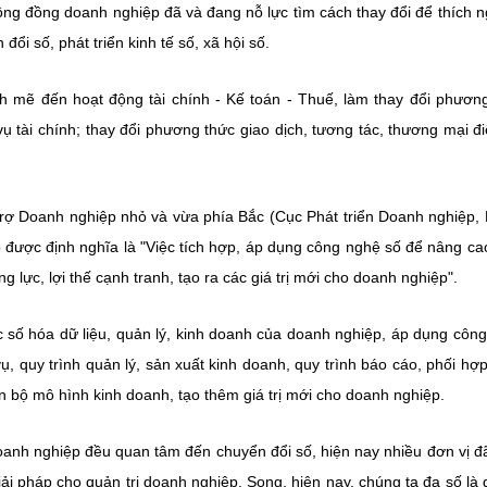
ộng đồng doanh nghiệp đã và đang nỗ lực tìm cách thay đổi để thích n
ổi số, phát triển kinh tế số, xã hội số.
 mẽ đến hoạt động tài chính - Kế toán - Thuế, làm thay đổi phươn
ụ tài chính; thay đổi phương thức giao dịch, tương tác, thương mại đi
ợ Doanh nghiệp nhỏ và vừa phía Bắc (Cục Phát triển Doanh nghiệp,
 được định nghĩa là "Việc tích hợp, áp dụng công nghệ số để nâng ca
lực, lợi thế cạnh tranh, tạo ra các giá trị mới cho doanh nghiệp".
c số hóa dữ liệu, quản lý, kinh doanh của doanh nghiệp, áp dụng côn
ụ, quy trình quản lý, sản xuất kinh doanh, quy trình báo cáo, phối hợ
n bộ mô hình kinh doanh, tạo thêm giá trị mới cho doanh nghiệp.
anh nghiệp đều quan tâm đến chuyển đổi số, hiện nay nhiều đơn vị đã
iải pháp cho quản trị doanh nghiệp. Song, hiện nay, chúng ta đa số là