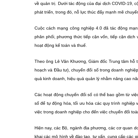
về quản trị. Dưới tác động của đại dịch COVID-19, c
phát triển, trong đó, nỗ lực thúc đẩy mạnh mẽ chuyển đ
Cuộc cách mạng công nghiệp 4.0 đã tác động mạnh
phân phối, phương thức tiếp cận vốn, tiếp cận dịch v
hoạt động kế toán và thuế.
Theo ông Lê Văn Khương, Giám đốc Trung tâm hỗ tr
hoạch và Đầu tư), chuyển đổi số trong doanh nghiệp
quả kinh doanh, hiệu quả quản lý nhằm nâng cao năng 
Các hoạt động chuyển đổi số có thể bao gồm từ việ
số để tự động hóa, tối ưu hóa các quy trình nghiệp v
việc trong doanh nghiệp cho đến việc chuyển đổi toà
Hiện nay, các Bộ, ngành địa phương, các cơ quan do
khai các mô hình về đào tạo, tư vấn, cung cấp các g