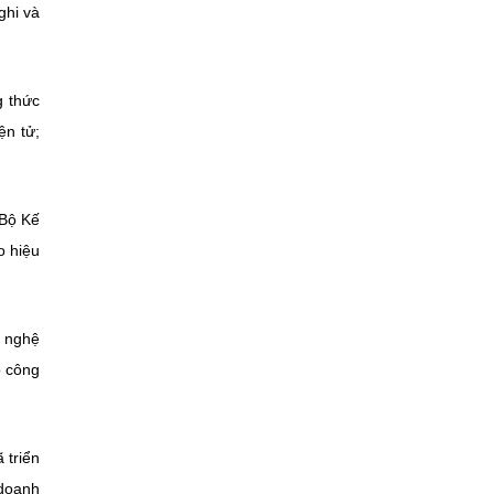
ghi và
g thức
ện tử;
 Bộ Kế
o hiệu
g nghệ
p công
 triển
 doanh