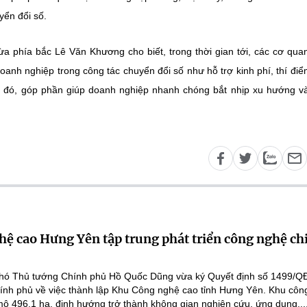
yển đổi số.
 phía bắc Lê Văn Khương cho biết, trong thời gian tới, các cơ qua
doanh nghiệp trong công tác chuyển đổi số như hỗ trợ kinh phí, thí đi
đó, góp phần giúp doanh nghiệp nhanh chóng bắt nhịp xu hướng v
ệ cao Hưng Yên tập trung phát triển công nghệ ch
hó Thủ tướng Chính phủ Hồ Quốc Dũng vừa ký Quyết định số 1499/Q
ính phủ về việc thành lập Khu Công nghệ cao tỉnh Hưng Yên. Khu côn
ô 496,1 ha, định hướng trở thành không gian nghiên cứu, ứng dụng,..