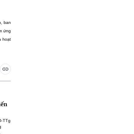
n, ban
ểm ứng
à hoạt
iến
Đ-TTg
g
.