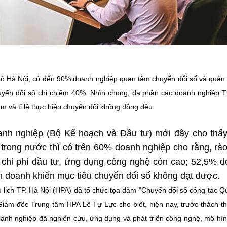
ỏ Hà Nội, có đến 90% doanh nghiệp quan tâm chuyển đổi số và quản t
uyển đổi số chỉ chiếm 40%. Nhìn chung, đa phần các doanh nghiệp 
 và tỉ lệ thực hiện chuyển đổi không đồng đều.
oanh nghiệp (Bộ Kế hoạch và Đầu tư) mới đây cho thấy
 trong nước thì có trên 60% doanh nghiệp cho rằng, rà
à chi phí đầu tư, ứng dụng công nghệ còn cao; 52,5% 
nh doanh khiến mục tiêu chuyển đổi số không đạt được.
 lịch TP. Hà Nội (HPA) đã tổ chức tọa đàm "Chuyển đổi số công tác Qu
 Giám đốc Trung tâm HPA Lê Tự Lực cho biết, hiện nay, trước thách t
 doanh nghiệp đã nghiên cứu, ứng dụng và phát triển công nghệ, mô hì