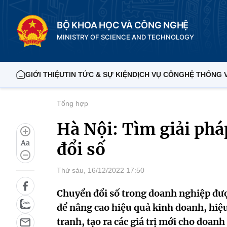
BỘ KHOA HỌC VÀ CÔNG NGHỆ
MINISTRY OF SCIENCE AND TECHNOLOGY
GIỚI THIỆU
TIN TỨC & SỰ KIỆN
DỊCH VỤ CÔNG
HỆ THỐNG 
Tổng hợp
Hà Nội: Tìm giải ph
Aa
đổi số
Thứ sáu, 16/12/2022 17:50
Chuyển đổi số trong doanh nghiệp được
để nâng cao hiệu quả kinh doanh, hiệu
tranh, tạo ra các giá trị mới cho doan