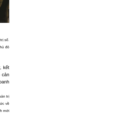
rị số.
Thủ đô
, kết
o cản
doanh
ản trị
hức về
nh mới