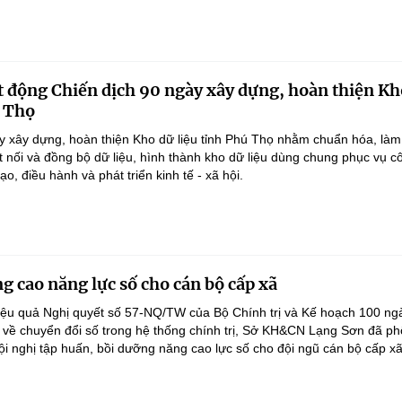
 động Chiến dịch 90 ngày xây dựng, hoàn thiện Kh
ú Thọ
y xây dựng, hoàn thiện Kho dữ liệu tỉnh Phú Thọ nhằm chuẩn hóa, làm
ết nối và đồng bộ dữ liệu, hình thành kho dữ liệu dùng chung phục vụ c
ạo, điều hành và phát triển kinh tế - xã hội.
g cao năng lực số cho cán bộ cấp xã
iệu quả Nghị quyết số 57-NQ/TW của Bộ Chính trị và Kế hoạch 100 ng
 về chuyển đổi số trong hệ thống chính trị, Sở KH&CN Lạng Sơn đã ph
ội nghị tập huấn, bồi dưỡng năng cao lực số cho đội ngũ cán bộ cấp xã.