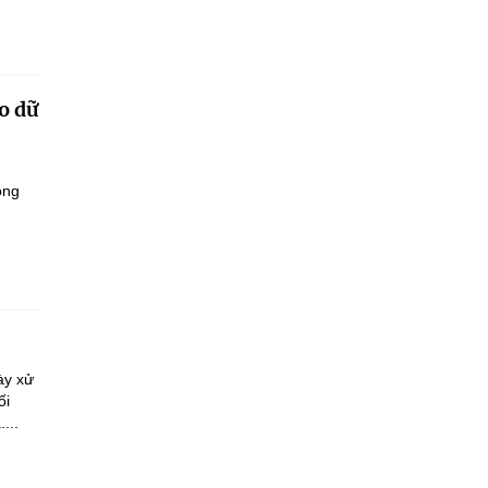
o dữ
ông
ày xử
ối
...