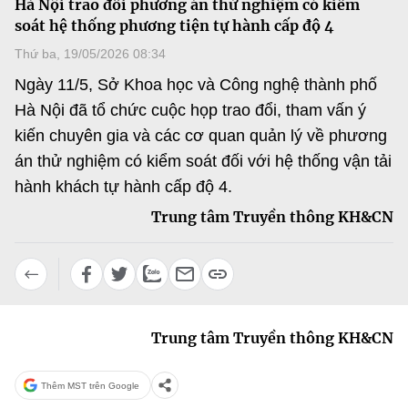
Hà Nội trao đổi phương án thử nghiệm có kiểm
MST IOFFICE
Văn bản QPPL
soát hệ thống phương tiện tự hành cấp độ 4
Sở Khoa học và Công nghệ
Chuyển đổi số
Thứ ba, 19/05/2026 08:34
THỐNG KÊ
Văn bản chỉ đạo điều hành
Bưu chính, Viễn thông
Ngày 11/5, Sở Khoa học và Công nghệ thành phố
Multimedia
Khoa học và Công nghệ
Hà Nội đã tổ chức cuộc họp trao đổi, tham vấn ý
Lấy ý kiến người dân về dự thảo VBQPPL
Sở hữu trí tuệ
kiến chuyên gia và các cơ quan quản lý về phương
THƯ ĐIỆN TỬ
Đổi mới sáng tạo
án thử nghiệm có kiểm soát đối với hệ thống vận tải
Tiêu chuẩn, đo lường, chất lượng
Khác
hành khách tự hành cấp độ 4.
Chuyển đổi số
Năng lượng nguyên tử
Trung tâm Truyền thông KH&CN
Videos
Bưu chính, Viễn thông
Tin tổng hợp
Infographic
Sở hữu trí tuệ
Tin địa phương
Ảnh
Tiêu chuẩn, đo lường, chất lượng
Trung tâm Truyền thông KH&CN
Voice
Năng lượng nguyên tử
Nhiệm vụ trọng tâm
Thêm MST trên Google