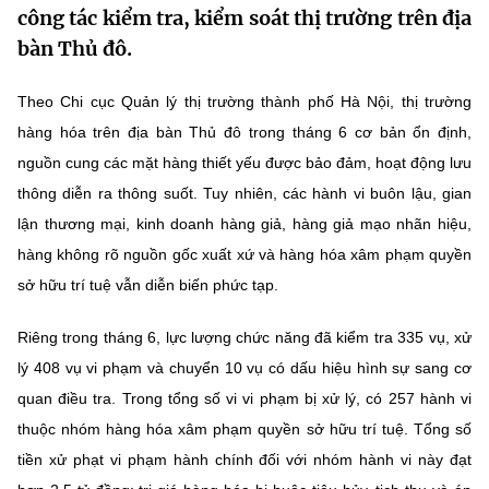
công tác kiểm tra, kiểm soát thị trường trên địa
MST IOFFICE
Văn bản QPPL
Sở Khoa học và Công nghệ
Chuyển đổi số
bàn Thủ đô.
THỐNG KÊ
Văn bản chỉ đạo điều hành
Bưu chính, Viễn thông
Theo Chi cục Quản lý thị trường thành phố Hà Nội, thị trường
Multimedia
Khoa học và Công nghệ
hàng hóa trên địa bàn Thủ đô trong tháng 6 cơ bản ổn định,
Lấy ý kiến người dân về dự thảo VBQPPL
Sở hữu trí tuệ
nguồn cung các mặt hàng thiết yếu được bảo đảm, hoạt động lưu
THƯ ĐIỆN TỬ
Đổi mới sáng tạo
Tiêu chuẩn, đo lường, chất lượng
thông diễn ra thông suốt. Tuy nhiên, các hành vi buôn lậu, gian
Khác
lận thương mại, kinh doanh hàng giả, hàng giả mạo nhãn hiệu,
Chuyển đổi số
Năng lượng nguyên tử
hàng không rõ nguồn gốc xuất xứ và hàng hóa xâm phạm quyền
Videos
sở hữu trí tuệ vẫn diễn biến phức tạp.
Bưu chính, Viễn thông
Tin tổng hợp
Infographic
Riêng trong tháng 6, lực lượng chức năng đã kiểm tra 335 vụ, xử
Sở hữu trí tuệ
Tin địa phương
Ảnh
lý 408 vụ vi phạm và chuyển 10 vụ có dấu hiệu hình sự sang cơ
Tiêu chuẩn, đo lường, chất lượng
quan điều tra. Trong tổng số vi vi phạm bị xử lý, có 257 hành vi
Voice
thuộc nhóm hàng hóa xâm phạm quyền sở hữu trí tuệ. Tổng số
Năng lượng nguyên tử
Nhiệm vụ trọng tâm
tiền xử phạt vi phạm hành chính đối với nhóm hành vi này đạt