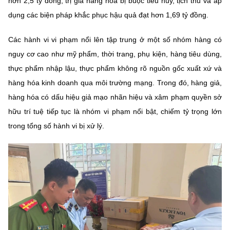
hơn 2,5 tỷ đồng; trị giá hàng hóa bị buộc tiêu hủy, tịch thu và áp
Chọn ngôn ngữ
dụng các biện pháp khắc phục hậu quả đạt hơn 1,69 tỷ đồng.
Vietnamese
English
Các hành vi vi phạm nổi lên tập trung ở một số nhóm hàng có
nguy cơ cao như mỹ phẩm, thời trang, phụ kiện, hàng tiêu dùng,
thực phẩm nhập lậu, thực phẩm không rõ nguồn gốc xuất xứ và
BỘ KHOA HỌC VÀ CÔNG NGHỆ
hàng hóa kinh doanh qua môi trường mạng. Trong đó, hàng giả,
MINISTRY OF SCIENCE AND TECHNOLOGY
hàng hóa có dấu hiệu giả mạo nhãn hiệu và xâm phạm quyền sở
Điều khoản sử dụng
Theo dõi MST:
Góp ý
hữu trí tuệ tiếp tục là nhóm vi phạm nổi bật, chiếm tỷ trọng lớn
trong tổng số hành vi bị xử lý.
Cơ quan chủ quản: Bộ Khoa học và Công nghệ (MST)
Chịu trách nhiệm nội dung: Nguyễn Thị Hải Hằng
Giám đốc Trung tâm Truyền thông Khoa học và Công nghệ.
Liên hệ
Địa chỉ: Ban Biên tập Cổng TTĐT - 18 Nguyễn Du, TP. Hà Nội
Điện thoại: 024 3936 9506
Email:
stc@mst.gov.vn
©2026 Bản quyền thuộc Bộ Khoa Học và Công Nghệ