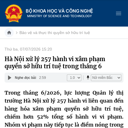
BỘ KHOA HỌC VÀ CÔNG NGHỆ
MINISTRY OF SCIENCE AND TECHNOLOGY
Bảo vệ và thực thi quyền sở hữu trí tuệ
Thứ ba, 07/07/2026 15:20
Danh mục
Hà Nội xử lý 257 hành vi xâm phạm
quyền sở hữu trí tuệ trong tháng 6
Trang chủ
Nghe đọc bài
2:59
Giới thiệu
Trong tháng 6/2026, lực lượng Quản lý thị
Chức năng nhiệm vụ
Tin tức sự kiện
trường Hà Nội xử lý 257 hành vi liên quan đến
Dịch vụ công
hàng hóa xâm phạm quyền sở hữu trí tuệ,
Cơ cấu tổ chức
Khoa học và Công nghệ
chiếm hơn 52% tổng số hành vi vi phạm.
Hệ thống văn bản
Lịch sử phát triển
Đổi mới sáng tạo
Nhóm vi phạm này tiếp tục là điểm nóng trong