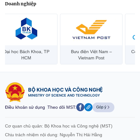
Doanh nghiệp
ại học Bách Khoa, TP
Bưu điện Việt Nam –
Công ty
HCM
Vietnam Post
Viễ
BỘ KHOA HỌC VÀ CÔNG NGHỆ
MINISTRY OF SCIENCE AND TECHNOLOGY
Điều khoản sử dụng
Theo dõi MST:
Góp ý
Cơ quan chủ quản: Bộ Khoa học và Công nghệ (MST)
Chịu trách nhiệm nội dung: Nguyễn Thị Hải Hằng