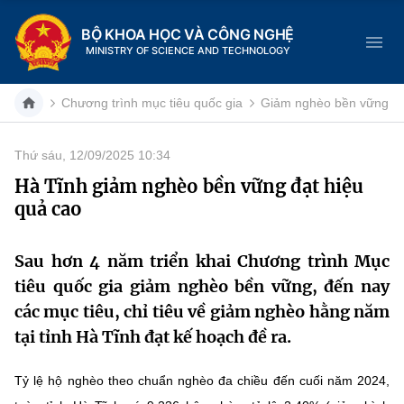
BỘ KHOA HỌC VÀ CÔNG NGHỆ
MINISTRY OF SCIENCE AND TECHNOLOGY
Chương trình mục tiêu quốc gia
Giảm nghèo bền vững
Thứ sáu, 12/09/2025 10:34
Danh mục
Hà Tĩnh giảm nghèo bền vững đạt hiệu
quả cao
Trang chủ
Giới thiệu
Sau hơn 4 năm triển khai Chương trình Mục
tiêu quốc gia giảm nghèo bền vững, đến nay
Chức năng nhiệm vụ
Tin tức sự kiện
các mục tiêu, chỉ tiêu về giảm nghèo hằng năm
tại tỉnh Hà Tĩnh đạt kế hoạch đề ra.
Dịch vụ công
Cơ cấu tổ chức
Khoa học và Công nghệ
Tỷ lệ hộ nghèo theo chuẩn nghèo đa chiều đến cuối năm 2024,
Hệ thống văn bản
Lịch sử phát triển
Đổi mới sáng tạo