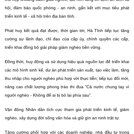
(Ghi rõ nguồn "https://mst.gov.vn" khi phát hành lại thông tin từ
hội, đảm bảo quốc phòng - an ninh, gắn kết với mục tiêu phát
website này)
triển kinh tế - xã hội trên địa bàn tỉnh.
Phát huy kết quả đạt được, thời gian tới, Hà Tĩnh tiếp tục tăng
cường sự lãnh đạo, chỉ đạo của cấp ủy, chính quyền các cấp,
triển khai đồng bộ giải pháp giảm nghèo bền vững.
Đồng thời, huy động và sử dụng hiệu quả nguồn lực để triển khai
các mô hình sinh kế, dự án phát triển sản xuất, tạo việc làm, tăng
thu nhập cho người nghèo phù hợp với thực tiễn; tiếp tục đổi mới,
nâng cao chất lượng phong trào thi đua "Cả nước chung tay vì
người nghèo - Không để ai bị bỏ lại phía sau".
Vận động Nhân dân tích cực tham gia phát triển kinh tế, giảm
nghèo, xây dựng đời sống văn hóa và giữ gìn an ninh trật tự.
Tăng cường phối hợp với các doanh nghiệp, nhà đầu tư trong