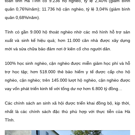
toàn tỉnh Hà Tĩnh có 9.236 hộ nghèo, tỷ lệ 2,40% (giảm bình
MST IOFFICE
Văn bản QPPL
Sở Khoa học và Công nghệ
Chuyển đổi số
quân 0,76%/năm); 11.736 hộ cận nghèo, tỷ lệ 3,04% (giảm bình
quân 0,68%/năm).
THỐNG KÊ
Văn bản chỉ đạo điều hành
Bưu chính, Viễn thông
Tỉnh có gần 9.000 hộ thoát nghèo nhờ các mô hình hỗ trợ sản
Multimedia
Khoa học và Công nghệ
Lấy ý kiến người dân về dự thảo VBQPPL
Sở hữu trí tuệ
xuất và sinh kế hiệu quả; hơn 11.000 căn nhà được xây dựng
THƯ ĐIỆN TỬ
mới và sửa chữa bảo đảm nơi ở kiên cố cho người dân.
Đổi mới sáng tạo
Tiêu chuẩn, đo lường, chất lượng
Khác
100% học sinh nghèo, cận nghèo được miễn giảm học phí và hỗ
Chuyển đổi số
Năng lượng nguyên tử
trợ học tập; hơn 518.000 thẻ bảo hiểm y tế được cấp cho hộ
Videos
Bưu chính, Viễn thông
nghèo, cận nghèo; trên 145.000 lượt hộ nghèo, cận nghèo được
Tin tổng hợp
Infographic
vay vốn phát triển kinh tế với tổng dư nợ hơn 6.800 tỷ đồng…
Sở hữu trí tuệ
Tin địa phương
Ảnh
Các chính sách an sinh xã hội được triển khai đồng bộ, kịp thời,
Tiêu chuẩn, đo lường, chất lượng
Voice
nhất là các chính sách đặc thù phù hợp với thực tiễn của Hà
Tĩnh.
Năng lượng nguyên tử
Nhiệm vụ trọng tâm