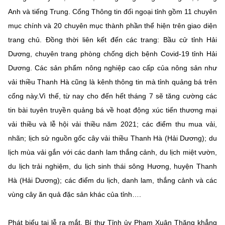
Anh và tiếng Trung. Cổng Thông tin đối ngoại tỉnh gồm 11 chuyên
mục chính và 20 chuyên mục thành phần thể hiện trên giao diện
trang chủ. Đồng thời liên kết đến các trang: Bầu cử tỉnh Hải
Dương, chuyên trang phòng chống dịch bệnh Covid-19 tỉnh Hải
Dương. Các sản phẩm nông nghiệp cao cấp của nông sản như
vải thiều Thanh Hà cũng là kênh thông tin mà tỉnh quảng bá trên
cổng này.Vì thế, từ nay cho đến hết tháng 7 sẽ tăng cường các
tin bài tuyên truyền quảng bá về hoạt động xúc tiến thương mại
vải thiều và lễ hội vải thiều năm 2021; các điểm thu mua vải,
nhãn; lịch sử nguồn gốc cây vải thiều Thanh Hà (Hải Dương); du
lịch mùa vải gắn với các danh lam thắng cảnh, du lịch miệt vườn,
du lịch trải nghiệm, du lịch sinh thái sông Hương, huyện Thanh
Hà (Hải Dương); các điểm du lịch, danh lam, thắng cảnh và các
vùng cây ăn quả đặc sản khác của tỉnh….
Phát biểu tại lễ ra mắt, Bí thư Tỉnh ủy Phạm Xuân Thăng khẳng