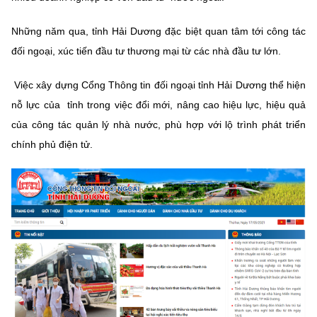
Chọn ngôn ngữ
Những năm qua, tỉnh Hải Dương đặc biệt quan tâm tới công tác
Vietnamese
English
đối ngoại, xúc tiến đầu tư thương mại từ các nhà đầu tư lớn.
Việc xây dựng Cổng Thông tin đối ngoại tỉnh Hải Dương thể hiện
nỗ lực của tỉnh trong việc đổi mới, nâng cao hiệu lực, hiệu quả
BỘ KHOA HỌC VÀ CÔNG NGHỆ
MINISTRY OF SCIENCE AND TECHNOLOGY
của công tác quản lý nhà nước, phù hợp với lộ trình phát triển
chính phủ điện tử.
Điều khoản sử dụng
Theo dõi MST:
Góp ý
Cơ quan chủ quản: Bộ Khoa học và Công nghệ (MST)
Chịu trách nhiệm nội dung: Nguyễn Thị Hải Hằng
Giám đốc Trung tâm Truyền thông Khoa học và Công nghệ.
Liên hệ
Địa chỉ: Ban Biên tập Cổng TTĐT - 18 Nguyễn Du, TP. Hà Nội
Điện thoại: 024 3936 9506
Email:
stc@mst.gov.vn
©2026 Bản quyền thuộc Bộ Khoa Học và Công Nghệ