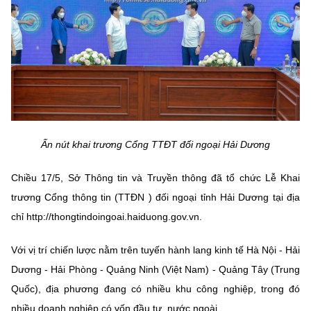
MST IOFFICE
Văn bản QPPL
Sở Khoa học và Công nghệ
Chuyển đổi số
THỐNG KÊ
Văn bản chỉ đạo điều hành
Bưu chính, Viễn thông
Multimedia
Khoa học và Công nghệ
Lấy ý kiến người dân về dự thảo VBQPPL
Sở hữu trí tuệ
THƯ ĐIỆN TỬ
Đổi mới sáng tạo
Tiêu chuẩn, đo lường, chất lượng
Khác
Ấn nút khai trương Cổng TTĐT đối ngoại Hải Dương
Chuyển đổi số
Năng lượng nguyên tử
Videos
Chiều 17/5, Sở Thông tin và Truyền thông đã tổ chức Lễ Khai
Bưu chính, Viễn thông
Tin tổng hợp
Infographic
trương Cổng thông tin (TTĐN ) đối ngoại tỉnh Hải Dương tại địa
Sở hữu trí tuệ
chỉ http://thongtindoingoai.haiduong.gov.vn.
Tin địa phương
Ảnh
Tiêu chuẩn, đo lường, chất lượng
Với vị trí chiến lược nằm trên tuyến hành lang kinh tế Hà Nội - Hải
Voice
Dương - Hải Phòng - Quảng Ninh (Việt Nam) - Quảng Tây (Trung
Năng lượng nguyên tử
Nhiệm vụ trọng tâm
Quốc), địa phương đang có nhiều khu công nghiệp, trong đó
nhiều doanh nghiệp có vốn đầu tư nước ngoài.