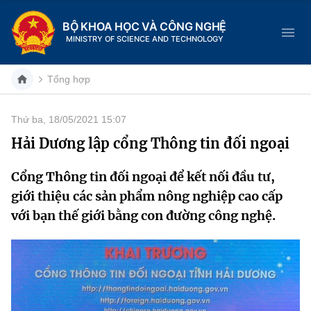
BỘ KHOA HỌC VÀ CÔNG NGHỆ
MINISTRY OF SCIENCE AND TECHNOLOGY
Tổng hợp
Thứ ba, 18/05/2021 15:07
Danh mục
Hải Dương lập cổng Thông tin đối ngoại
Trang chủ
Cổng Thông tin đối ngoại để kết nối đầu tư,
giới thiệu các sản phẩm nông nghiệp cao cấp
Giới thiệu
với bạn thế giới bằng con đường công nghệ.
Chức năng nhiệm vụ
Tin tức sự kiện
Dịch vụ công
Cơ cấu tổ chức
Khoa học và Công nghệ
Hệ thống văn bản
Lịch sử phát triển
Đổi mới sáng tạo