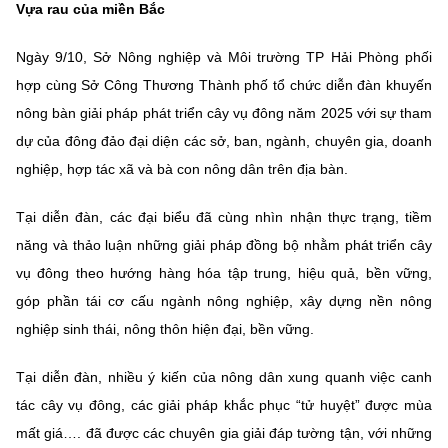
Vựa rau của miền Bắc
MST IOFFICE
Văn bản QPPL
Sở Khoa học và Công nghệ
Chuyển đổi số
Ngày 9/10, Sở Nông nghiệp và Môi trường TP Hải Phòng phối
THỐNG KÊ
Văn bản chỉ đạo điều hành
Bưu chính, Viễn thông
hợp cùng Sở Công Thương Thành phố tổ chức diễn đàn khuyến
Multimedia
nông bàn giải pháp phát triển cây vụ đông năm 2025 với sự tham
Khoa học và Công nghệ
Lấy ý kiến người dân về dự thảo VBQPPL
Sở hữu trí tuệ
dự của đông đảo đại diện các sở, ban, ngành, chuyên gia, doanh
THƯ ĐIỆN TỬ
Đổi mới sáng tạo
nghiệp, hợp tác xã và bà con nông dân trên địa bàn.
Tiêu chuẩn, đo lường, chất lượng
Khác
Chuyển đổi số
Tại diễn đàn, các đại biểu đã cùng nhìn nhận thực trạng, tiềm
Năng lượng nguyên tử
Videos
năng và thảo luận những giải pháp đồng bộ nhằm phát triển cây
Bưu chính, Viễn thông
vụ đông theo hướng hàng hóa tập trung, hiệu quả, bền vững,
Tin tổng hợp
Infographic
góp phần tái cơ cấu ngành nông nghiệp, xây dựng nền nông
Sở hữu trí tuệ
Tin địa phương
Ảnh
nghiệp sinh thái, nông thôn hiện đại, bền vững.
Tiêu chuẩn, đo lường, chất lượng
Voice
Tại diễn đàn, nhiều ý kiến của nông dân xung quanh việc canh
tác cây vụ đông, các giải pháp khắc phục “tử huyệt” được mùa
Năng lượng nguyên tử
Nhiệm vụ trọng tâm
mất giá…. đã được các chuyên gia giải đáp tường tận, với những