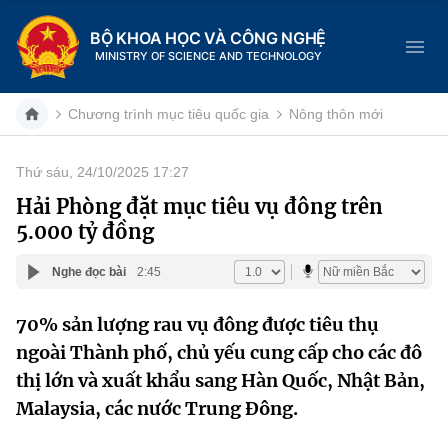
BỘ KHOA HỌC VÀ CÔNG NGHỆ
MINISTRY OF SCIENCE AND TECHNOLOGY
Chương trình mục tiêu quốc gia
Nông thôn mới
Thứ sáu, 24/10/2025 17:27
Danh mục
Hải Phòng đặt mục tiêu vụ đông trên
5.000 tỷ đồng
Trang chủ
Nghe đọc bài
2:45
Giới thiệu
70% sản lượng rau vụ đông được tiêu thụ
Chức năng nhiệm vụ
Tin tức sự kiện
ngoài Thành phố, chủ yếu cung cấp cho các đô
Dịch vụ công
thị lớn và xuất khẩu sang Hàn Quốc, Nhật Bản,
Cơ cấu tổ chức
Khoa học và Công nghệ
Malaysia, các nước Trung Đông.
Hệ thống văn bản
Lịch sử phát triển
Đổi mới sáng tạo