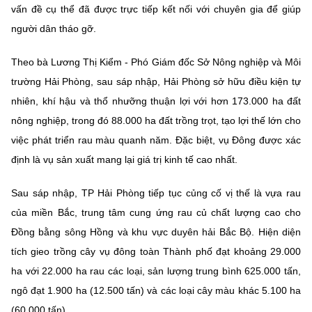
Chọn ngôn ngữ
vấn đề cụ thể đã được trực tiếp kết nối với chuyên gia để giúp
người dân tháo gỡ.
Vietnamese
English
Theo bà Lương Thị Kiểm - Phó Giám đốc Sở Nông nghiệp và Môi
trường Hải Phòng, sau sáp nhập, Hải Phòng sở hữu điều kiện tự
nhiên, khí hậu và thổ nhưỡng thuận lợi với hơn 173.000 ha đất
BỘ KHOA HỌC VÀ CÔNG NGHỆ
nông nghiệp, trong đó 88.000 ha đất trồng trọt, tạo lợi thế lớn cho
MINISTRY OF SCIENCE AND TECHNOLOGY
việc phát triển rau màu quanh năm. Đặc biệt, vụ Đông được xác
Điều khoản sử dụng
Theo dõi MST:
Góp ý
định là vụ sản xuất mang lại giá trị kinh tế cao nhất.
Cơ quan chủ quản: Bộ Khoa học và Công nghệ (MST)
Sau sáp nhập, TP Hải Phòng tiếp tục củng cố vị thế là vựa rau
Chịu trách nhiệm nội dung: Nguyễn Thị Hải Hằng
của miền Bắc, trung tâm cung ứng rau củ chất lượng cao cho
Giám đốc Trung tâm Truyền thông Khoa học và Công nghệ.
Đồng bằng sông Hồng và khu vực duyên hải Bắc Bộ. Hiện diện
Liên hệ
tích gieo trồng cây vụ đông toàn Thành phố đạt khoảng 29.000
Địa chỉ: Ban Biên tập Cổng TTĐT - 18 Nguyễn Du, TP. Hà Nội
Điện thoại: 024 3936 9506
ha với 22.000 ha rau các loại, sản lượng trung bình 625.000 tấn,
Email:
stc@mst.gov.vn
ngô đạt 1.900 ha (12.500 tấn) và các loại cây màu khác 5.100 ha
©2026 Bản quyền thuộc Bộ Khoa Học và Công Nghệ
(60.000 tấn).