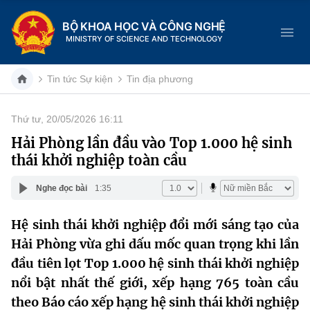
BỘ KHOA HỌC VÀ CÔNG NGHỆ
MINISTRY OF SCIENCE AND TECHNOLOGY
Tin tức Sự kiện
Tin địa phương
Thứ tư, 20/05/2026 16:11
Danh mục
Hải Phòng lần đầu vào Top 1.000 hệ sinh
thái khởi nghiệp toàn cầu
Trang chủ
Nghe đọc bài
1:35
Giới thiệu
Hệ sinh thái khởi nghiệp đổi mới sáng tạo của
Chức năng nhiệm vụ
Tin tức sự kiện
Hải Phòng vừa ghi dấu mốc quan trọng khi lần
Dịch vụ công
đầu tiên lọt Top 1.000 hệ sinh thái khởi nghiệp
Cơ cấu tổ chức
Khoa học và Công nghệ
nổi bật nhất thế giới, xếp hạng 765 toàn cầu
Hệ thống văn bản
Lịch sử phát triển
Đổi mới sáng tạo
theo Báo cáo xếp hạng hệ sinh thái khởi nghiệp