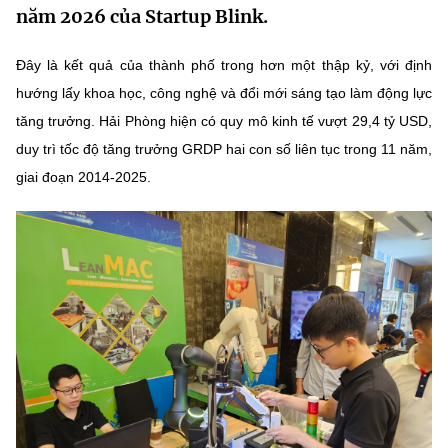
năm 2026 của Startup Blink.
MST IOFFICE
Văn bản QPPL
Sở Khoa học và Công nghệ
Chuyển đổi số
Đây là kết quả của thành phố trong hơn một thập kỷ, với định
THỐNG KÊ
Văn bản chỉ đạo điều hành
Bưu chính, Viễn thông
hướng lấy khoa học, công nghệ và đổi mới sáng tạo làm động lực
Multimedia
Khoa học và Công nghệ
tăng trưởng. Hải Phòng hiện có quy mô kinh tế vượt 29,4 tỷ USD,
Lấy ý kiến người dân về dự thảo VBQPPL
Sở hữu trí tuệ
duy trì tốc độ tăng trưởng GRDP hai con số liên tục trong 11 năm,
THƯ ĐIỆN TỬ
Đổi mới sáng tạo
Tiêu chuẩn, đo lường, chất lượng
giai đoạn 2014-2025.
Khác
Chuyển đổi số
Năng lượng nguyên tử
Videos
Bưu chính, Viễn thông
Tin tổng hợp
Infographic
Sở hữu trí tuệ
Tin địa phương
Ảnh
Tiêu chuẩn, đo lường, chất lượng
Voice
Năng lượng nguyên tử
Nhiệm vụ trọng tâm