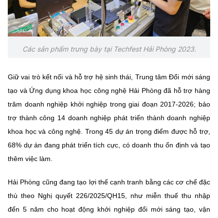
Chọn ngôn ngữ
Vietnamese
English
Các sản phẩm trưng bày tại Techfest Hải Phòng 2023.
BỘ KHOA HỌC VÀ CÔNG NGHỆ
Giữ vai trò kết nối và hỗ trợ hệ sinh thái, Trung tâm Đổi mới sáng
MINISTRY OF SCIENCE AND TECHNOLOGY
tạo và Ứng dụng khoa học công nghệ Hải Phòng đã hỗ trợ hàng
Điều khoản sử dụng
Theo dõi MST:
Góp ý
trăm doanh nghiệp khởi nghiệp trong giai đoạn 2017-2026; bảo
trợ thành công 14 doanh nghiệp phát triển thành doanh nghiệp
Cơ quan chủ quản: Bộ Khoa học và Công nghệ (MST)
khoa học và công nghệ. Trong 45 dự án trọng điểm được hỗ trợ,
Chịu trách nhiệm nội dung: Nguyễn Thị Hải Hằng
68% dự án đang phát triển tích cực, có doanh thu ổn định và tạo
Giám đốc Trung tâm Truyền thông Khoa học và Công nghệ.
thêm việc làm.
Liên hệ
Địa chỉ: Ban Biên tập Cổng TTĐT - 18 Nguyễn Du, TP. Hà Nội
Hải Phòng cũng đang tạo lợi thế cạnh tranh bằng các cơ chế đặc
Điện thoại: 024 3936 9506
thù theo Nghị quyết 226/2025/QH15, như miễn thuế thu nhập
Email:
stc@mst.gov.vn
©2026 Bản quyền thuộc Bộ Khoa Học và Công Nghệ
đến 5 năm cho hoạt động khởi nghiệp đổi mới sáng tạo, vận