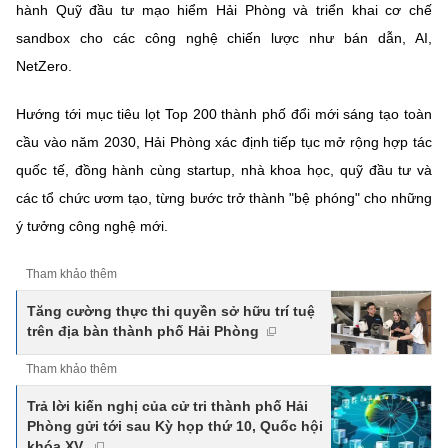
(Ghi rõ nguồn "https://mst.gov.vn" khi phát hành lại thông tin từ
hành Quỹ đầu tư mạo hiểm Hải Phòng và triển khai cơ chế
website này)
sandbox cho các công nghệ chiến lược như bán dẫn, AI,
NetZero.
Hướng tới mục tiêu lọt Top 200 thành phố đổi mới sáng tạo toàn
cầu vào năm 2030, Hải Phòng xác định tiếp tục mở rộng hợp tác
quốc tế, đồng hành cùng startup, nhà khoa học, quỹ đầu tư và
các tổ chức ươm tạo, từng bước trở thành "bệ phóng" cho những
ý tưởng công nghệ mới.
Tham khảo thêm
Tăng cường thực thi quyền sở hữu trí tuệ
trên địa bàn thành phố Hải Phòng
Tham khảo thêm
Trả lời kiến nghị của cử tri thành phố Hải
Phòng gửi tới sau Kỳ họp thứ 10, Quốc hội
khóa XV