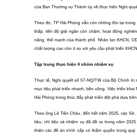
của Ban Thường vụ Thành ủy về thực hiện Nghị quyế
Theo đó, TP Hải Phòng vẫn còn những tồn tại trong q
thấp, tiến độ giải ngân còn chậm; hoạt động ngh
năng, thế mạnh của thành phố. Nhân lực KHCN, CĐS
chất lượng cao còn ít so với yêu cầu phát triển K
Tập trung thực hiện 4 nhóm nhiệm vụ
Thực tế, Nghị quyết số 57-NQ/TW của Bộ Chính trị
mục tiêu phát triển nhanh, bền vững. Việc triển khai
Hải Phòng trong thúc đẩy phát triển đột phá dựa t
Theo ông Lê Tiến Châu, đến hết năm 2025, các Sở, 
tiêu, chỉ tiêu và nhiệm vụ đã đề ra trong năm 20
thiện các đề án trình cấp có thẩm quyền trong qu