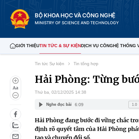
BỘ KHOA HỌC VÀ CÔNG NGHỆ
MINISTRY OF SCIENCE AND TECHNOLOGY
GIỚI THIỆU
TIN TỨC & SỰ KIỆN
DỊCH VỤ CÔNG
HỆ THỐNG 
Tin tức Sự kiện
Tin tổng hợp
Hải Phòng: Từng bướ
Aa
Thứ ba, 02/12/2025 14:38
6:09
Nghe đọc bài
Hải Phòng đang bước đi vững chắc tr
định rõ quyết tâm của Hải Phòng phát
tạo và chuyển đổi số.