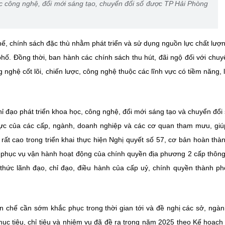
 công nghệ, đổi mới sáng tạo, chuyển đổi số được TP Hải Phòng
hế, chính sách đặc thù nhằm phát triển và sử dụng nguồn lực chất lượ
phố. Đồng thời, ban hành các chính sách thu hút, đãi ngộ đối với chuy
ghệ cốt lõi, chiến lược, công nghệ thuộc các lĩnh vực có tiềm năng, l
 đạo phát triển khoa học, công nghệ, đổi mới sáng tạo và chuyển đổi
lực của các cấp, ngành, doanh nghiệp và các cơ quan tham mưu, giú
 rất cao trong triển khai thực hiện Nghị quyết số 57, cơ bản hoàn thà
ời phục vụ vận hành hoạt động của chính quyền địa phương 2 cấp thông
thức lãnh đạo, chỉ đạo, điều hành của cấp uỷ, chính quyền thành ph
 chế cần sớm khắc phục trong thời gian tới và đề nghị các sở, ngà
mục tiêu, chỉ tiêu và nhiệm vụ đã đề ra trong năm 2025 theo Kế hoạch