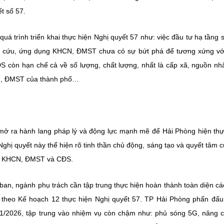
t số 57.
uá trình triển khai thực hiện Nghị quyết 57 như: việc đầu tư hạ tầng 
iên cứu, ứng dụng KHCN, ĐMST chưa có sự bứt phá để tương xứng vớ
 còn hạn chế cả về số lượng, chất lượng, nhất là cấp xã, nguồn nh
HCN, ĐMST của thành phố…
 mở ra hành lang pháp lý và động lực mạnh mẽ để Hải Phòng hiện th
 Nghị quyết này thể hiện rõ tinh thần chủ động, sáng tạo và quyết tâm 
rên KHCN, ĐMST và CĐS.
ban, ngành phụ trách cần tập trung thực hiện hoàn thành toàn diện c
25 theo Kế hoạch 12 thực hiện Nghị quyết 57. TP Hải Phòng phấn đấ
ý 1/2026, tập trung vào nhiệm vụ còn chậm như: phủ sóng 5G, nâng 