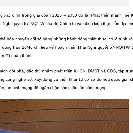
g xác định trong giai đoạn 2025 – 2030 đó là "Phát triển mạnh mẽ
n Nghị quyết 57-NQ/TW của Bộ Chính trị vào điều kiện thực tiễn địa p
hể hóa chuyển đổi số bằng những hành động thiết thực, có lộ trình rõ
đúng hạn 26/46 chỉ tiêu kế hoạch triển khai Nghị quyết 57-NQ/TW, 
tâm đã hoàn thành.
sách đột phá, đặc thù nhằm phát triển KHCN, ĐMST và CĐS, tập tru
ng công nghệ số, xây dựng và triển khai 10 cơ sở dữ liệu quốc gia, 
oàn, an ninh mạng để ngăn chặn các cuộc tấn công mạng.