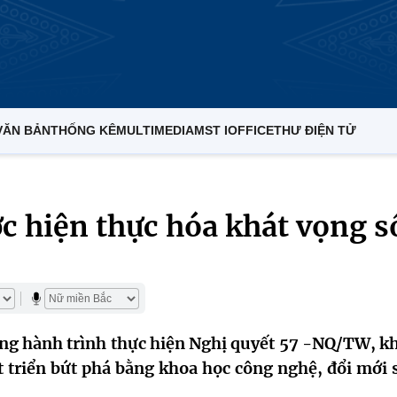
VĂN BẢN
THỐNG KÊ
MULTIMEDIA
MST IOFFICE
THƯ ĐIỆN TỬ
c hiện thực hóa khát vọng s
ong hành trình thực hiện Nghị quyết 57 -NQ/TW, k
 triển bứt phá bằng khoa học công nghệ, đổi mới 