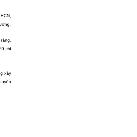
 KHCN,
hương.
 ràng.
20 chỉ
ng xây
chuyên