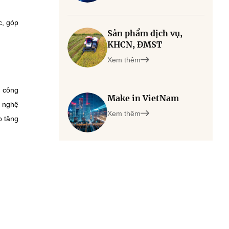
c, góp
Sản phẩm dịch vụ,
KHCN, ĐMST
Xem thêm
n công
Make in VietNam
g nghệ
Xem thêm
o tăng