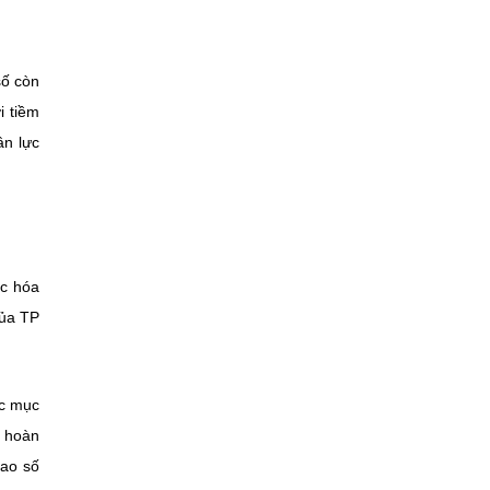
số còn
i tiềm
ân lực
ực hóa
của TP
ác mục
u hoàn
cao số