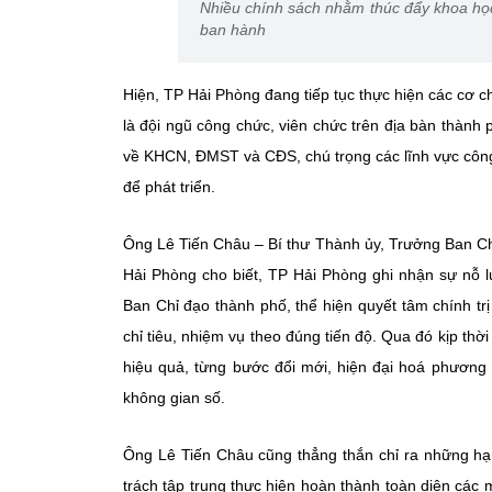
Nhiều chính sách nhằm thúc đẩy khoa học
ban hành
Hiện, TP Hải Phòng đang tiếp tục thực hiện các cơ c
là đội ngũ công chức, viên chức trên địa bàn thành 
về KHCN, ĐMST và CĐS, chú trọng các lĩnh vực công n
để phát triển.
Ông Lê Tiến Châu – Bí thư Thành ủy, Trưởng Ban Chỉ
Hải Phòng cho biết, TP Hải Phòng ghi nhận sự nỗ 
Ban Chỉ đạo thành phố, thể hiện quyết tâm chính trị
chỉ tiêu, nhiệm vụ theo đúng tiến độ. Qua đó kịp th
hiệu quả, từng bước đổi mới, hiện đại hoá phương 
không gian số.
Ông Lê Tiến Châu cũng thẳng thắn chỉ ra những hạn
trách tập trung thực hiện hoàn thành toàn diện các 