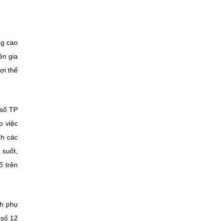
ng cao
ên gia
ợi thế
 số TP
p việc
nh các
 suốt,
ố trên
nh phụ
 số 12