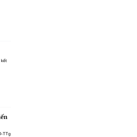
 kết
iến
Đ-TTg