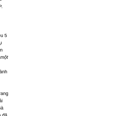
P.
ều 5
ụ
ân
 một
hành
rang
ải
Bà
à đã