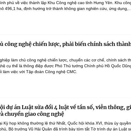
ính phủ về việc thành lập Khu Công nghệ cao tỉnh Hưng Yên. Khu côn
ô 496,1 ha, định hướng trở thành không gian nghiên cứu, ứng dụng,..
 công nghệ chiến lược, phải biến chính sách thàn
hiệp làm chủ công nghệ chiến lược, chuyển các cơ chế, chính sách t
hệ cụ thể là thông điệp được Phó Thủ tướng Chính phủ Hồ Quốc Dũn
ổi làm việc với Tập đoàn Công nghệ CMC.
i dự án Luật sửa đổi 4 luật về tần số, viễn thông, g
 và chuyển giao công nghệ
ại Kỳ họp không thường lệ thứ Nhất, Quốc hội khóa XVI, thừa ủy quyề
hủ, Bộ trưởng Vũ Hải Quân đã trình bày tóm tắt Tờ trình dự án Luật 