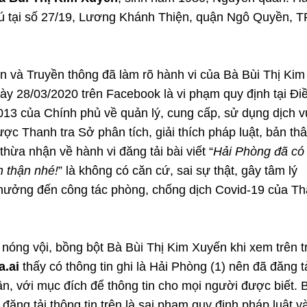
ú tại số 27/19, Lương Khánh Thiện, quận Ngô Quyền, T
in và Truyền thông đã làm rõ hành vi của Bà Bùi Thị Kim
gày 28/03/2020 trên Facebook là vi phạm quy định tại Đi
13 của Chính phủ về quản lý, cung cấp, sử dụng dịch v
ược Thanh tra Sở phân tích, giải thích pháp luật, bản th
hừa nhận về hành vi đăng tải bài viết “
Hải Phòng đã có
n thận nhé!
” là không có căn cứ, sai sự thật, gây tâm lý
 hưởng đến công tác phòng, chống dịch Covid-19 của T
nóng vội, bồng bột Bà Bùi Thị Kim Xuyến khi xem trên t
.ai
thấy có thông tin ghi là Hải Phòng (1) nên đã đăng t
hân, với mục đích để thông tin cho mọi người được biết. 
đăng tải thông tin trên là sai phạm quy định pháp luật v