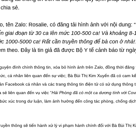
chia sẻ.
o, tên Zalo: Rosalie, có đăng tải hình ảnh với nội dung: “
n giai đoạn từ 30 ca lên mức 100-500 ca! Và khoảng 8-
mức 1000-5000 ca! Rất cần truyền thông để bà con ở nhà
m theo. Đây là tin giả đã được Bộ Y tế cảnh báo từ ngà
uyện đính chính thông tin, xóa bỏ hình ảnh trên Zalo, đồng thời đăng t
chức, cá nhân liên quan đến sự việc; Bà Bùi Thị Kim Xuyến đã có cam kế
oản Facebook cá nhân và các trang thông tin điện tử có sử dụng thông t
 sẻ liên quan đến vụ việc “
Hải Phòng đã có một ca dương tính với Cov
bức xúc trong dư luận, làm ảnh hưởng đến công tác phòng, chống dịc
ruyền thông sẽ tiến hành xử lý vi phạm hành chính đối với Bà Bùi Thị 