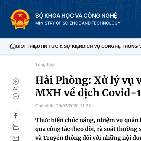
BỘ KHOA HỌC VÀ CÔNG NGHỆ
MINISTRY OF SCIENCE AND TECHNOLOGY
GIỚI THIỆU
TIN TỨC & SỰ KIỆN
DỊCH VỤ CÔNG
HỆ THỐNG 
Tổng hợp
Hải Phòng: Xử lý vụ v
Aa
MXH về dịch Covid-
Chủ nhật, 29/03/2020 11:35
Thực hiện chức năng, nhiệm vụ quản lý
qua công tác theo dõi, rà soát thường
và Truyền thông đối với những nội du