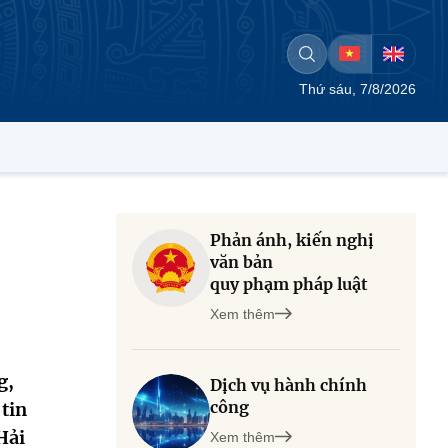
Thứ sáu, 7/8/2026
Phản ánh, kiến nghị
văn bản
quy phạm pháp luật
Xem thêm
g,
Dịch vụ hành chính
công
tin
Hải
Xem thêm