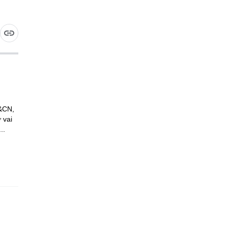
H&CN,
 vai
..