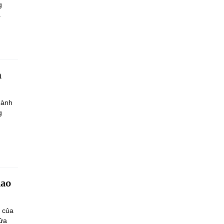
g
.
h
hành
g
iao
n của
sửa