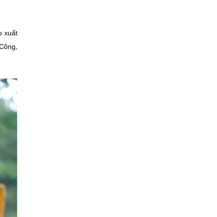
p xuất
 Công,