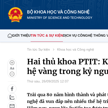
BỘ KHOA HỌC VÀ CÔNG NGHỆ
MINISTRY OF SCIENCE AND TECHNOLOGY
GIỚI THIỆU
TIN TỨC & SỰ KIỆN
DỊCH VỤ CÔNG
HỆ THỐNG 
Tin tức Sự kiện
Khoa học và Công nghệ
Hai thủ khoa PTIT: K
Aa
hệ vàng trong kỷ ng
Thứ sáu, 26/09/2025 12:07
Trải qua 80 năm hình thành và phát 
nghệ đã vun đắp nên nhiều thế hệ trí