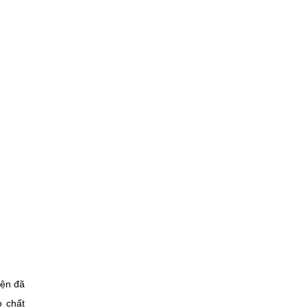
iện đã
o chất