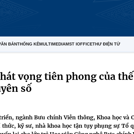
VĂN BẢN
THỐNG KÊ
MULTIMEDIA
MST IOFFICE
THƯ ĐIỆN TỬ
hát vọng tiên phong của thế
uyên số
triển, ngành Bưu chính Viễn thông, Khoa học và 
 thức, kỹ sư, nhà khoa học tận tụy phụng sự Tổ q