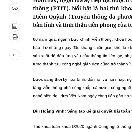
Hôm nay, ngọn lửa ấy tiếp tục được tr
thông (PTIT). Nổi bật là hai thủ kh
Diễm Quỳnh (Truyền thông đa phương
bản lĩnh và tinh thần tiên phong của t
80 năm qua, ngành Bưu chính Viễn thông, Khoa học 
hào. Từ những ngày đầu kháng chiến gian khổ, lớp l
sản xuất để đáp ứng yêu cầu thông tin liên lạc, phục
từng thành tựu công nghệ giản đơn cũng trở thành "v
Bước sang thời kỳ hòa bình, đổi mới và hội nhập, n
tầng viễn thông phủ sóng khắp cả nước, công nghệ 
nghệ hiện đại, đưa Việt Nam ngày càng tiến gần hơn v
Bùi Hoàng Vinh: Sáng tạo để giải quyết bài toán 
Thủ khoa toàn khóa D2020 ngành Công nghệ thông tin