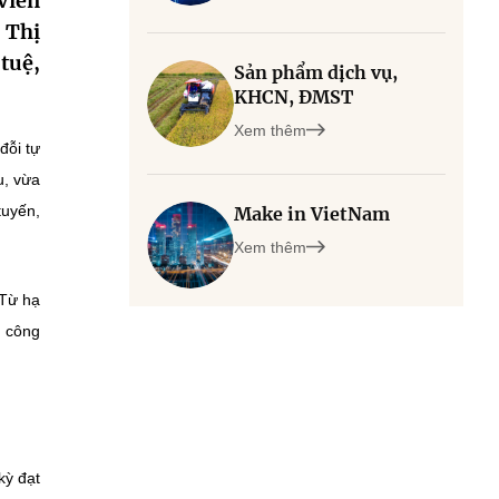
Viễn
 Thị
tuệ,
Sản phẩm dịch vụ,
KHCN, ĐMST
Xem thêm
đỗi tự
u, vừa
tuyến,
Make in VietNam
Xem thêm
 Từ hạ
- công
kỳ đạt