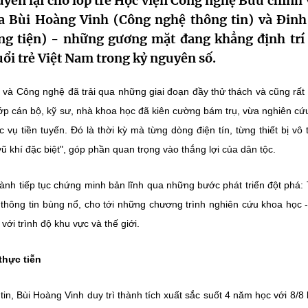
uyền lại cho lớp trẻ Học viện Công nghệ Bưu chính 
oa Bùi Hoàng Vinh (Công nghệ thông tin) và Đinh
 tiện) - những gương mặt đang khẳng định trí 
uổi trẻ Việt Nam trong kỷ nguyên số.
và Công nghệ đã trải qua những giai đoạn đầy thử thách và cũng rất 
ớp cán bộ, kỹ sư, nhà khoa học đã kiên cường bám trụ, vừa nghiên cứ
 vụ tiền tuyến. Đó là thời kỳ mà từng dòng điện tín, từng thiết bị vô 
ũ khí đặc biệt", góp phần quan trọng vào thắng lợi của dân tộc.
gành tiếp tục chứng minh bản lĩnh qua những bước phát triển đột phá:
thông tin bùng nổ, cho tới những chương trình nghiên cứu khoa học 
ới trình độ khu vực và thế giới.
thực tiễn
, Bùi Hoàng Vinh duy trì thành tích xuất sắc suốt 4 năm học với 8/8 