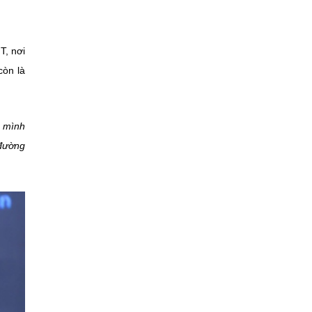
T, nơi
còn là
o mình
 đường