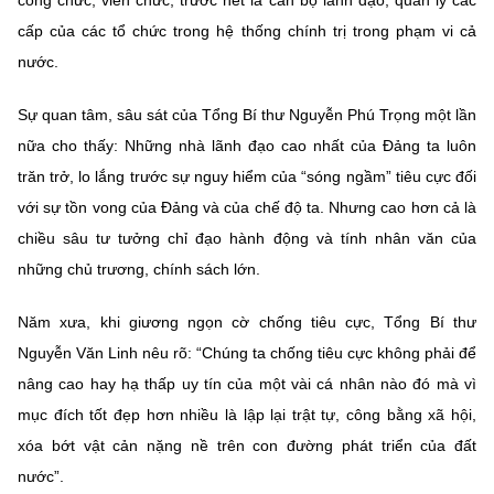
công chức, viên chức, trước hết là cán bộ lãnh đạo, quản lý các
cấp của các tổ chức trong hệ thống chính trị trong phạm vi cả
nước.
Sự quan tâm, sâu sát của Tổng Bí thư Nguyễn Phú Trọng một lần
nữa cho thấy: Những nhà lãnh đạo cao nhất của Đảng ta luôn
trăn trở, lo lắng trước sự nguy hiểm của “sóng ngầm” tiêu cực đối
với sự tồn vong của Đảng và của chế độ ta. Nhưng cao hơn cả là
chiều sâu tư tưởng chỉ đạo hành động và tính nhân văn của
những chủ trương, chính sách lớn.
Năm xưa, khi giương ngọn cờ chống tiêu cực, Tổng Bí thư
Nguyễn Văn Linh nêu rõ: “Chúng ta chống tiêu cực không phải để
nâng cao hay hạ thấp uy tín của một vài cá nhân nào đó mà vì
mục đích tốt đẹp hơn nhiều là lập lại trật tự, công bằng xã hội,
xóa bớt vật cản nặng nề trên con đường phát triển của đất
nước”.