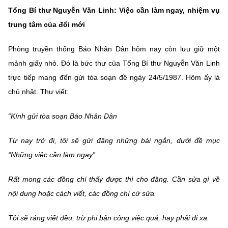
Tổng Bí thư Nguyễn Văn Linh: Việc cần làm ngay, nhiệm vụ
MST IOFFICE
Văn bản QPPL
Sở Khoa học và Công nghệ
Chuyển đổi số
trung tâm của đổi mới
THỐNG KÊ
Văn bản chỉ đạo điều hành
Bưu chính, Viễn thông
Phòng truyền thống Báo Nhân Dân hôm nay còn lưu giữ một
Multimedia
Khoa học và Công nghệ
Lấy ý kiến người dân về dự thảo VBQPPL
mảnh giấy nhỏ. Đó là bức thư của Tổng Bí thư Nguyễn Văn Linh
Sở hữu trí tuệ
trực tiếp mang đến gửi tòa soạn đề ngày 24/5/1987. Hôm ấy là
THƯ ĐIỆN TỬ
Đổi mới sáng tạo
Tiêu chuẩn, đo lường, chất lượng
chủ nhật. Thư viết:
Khác
Chuyển đổi số
Năng lượng nguyên tử
“Kính gửi tòa soạn Báo Nhân Dân
Videos
Bưu chính, Viễn thông
Tin tổng hợp
Từ nay trở đi, tôi sẽ gửi đăng những bài ngắn, dưới đề mục
Infographic
“Những việc cần làm ngay”.
Sở hữu trí tuệ
Tin địa phương
Ảnh
Rất mong các đồng chí thấy được thì cho đăng. Cần sửa gì về
Tiêu chuẩn, đo lường, chất lượng
Voice
nội dung hoặc cách viết, các đồng chí cứ sửa.
Năng lượng nguyên tử
Nhiệm vụ trọng tâm
Tôi sẽ ráng viết đều, trừ phi bận công việc quá, hay phải đi xa.