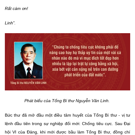
Chọn ngôn ngữ
Rất cám ơn!
Vietnamese
English
Linh”.
BỘ KHOA HỌC VÀ CÔNG NGHỆ
MINISTRY OF SCIENCE AND TECHNOLOGY
Điều khoản sử dụng
Theo dõi MST:
Góp ý
Cơ quan chủ quản: Bộ Khoa học và Công nghệ (MST)
Chịu trách nhiệm nội dung: Nguyễn Thị Hải Hằng
Giám đốc Trung tâm Truyền thông Khoa học và Công nghệ.
Phát biểu của Tổng Bí thư Nguyễn Văn Linh.
Liên hệ
Địa chỉ: Ban Biên tập Cổng TTĐT - 18 Nguyễn Du, TP. Hà Nội
Bức thư đã mở đầu một điều tâm huyết của Tổng Bí thư - vị tư
Điện thoại: 024 3936 9506
Email:
stc@mst.gov.vn
lệnh đầu tiên trong sự nghiệp đổi mới: Chống tiêu cực. Sau Đại
©2026 Bản quyền thuộc Bộ Khoa Học và Công Nghệ
hội VI của Đảng, khi mới được bầu làm Tổng Bí thư, đồng chí