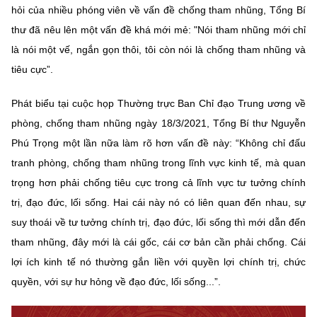
hỏi của nhiều phóng viên về vấn đề chống tham nhũng, Tổng Bí
thư đã nêu lên một vấn đề khá mới mẻ: "Nói tham nhũng mới chỉ
là nói một vế, ngắn gọn thôi, tôi còn nói là chống tham nhũng và
tiêu cực”.
Phát biểu tại cuộc họp Thường trực Ban Chỉ đạo Trung ương về
phòng, chống tham nhũng ngày 18/3/2021, Tổng Bí thư Nguyễn
Phú Trọng một lần nữa làm rõ hơn vấn đề này: “Không chỉ đấu
tranh phòng, chống tham nhũng trong lĩnh vực kinh tế, mà quan
trọng hơn phải chống tiêu cực trong cả lĩnh vực tư tưởng chính
trị, đạo đức, lối sống. Hai cái này nó có liên quan đến nhau, sự
suy thoái về tư tưởng chính trị, đạo đức, lối sống thì mới dẫn đến
tham nhũng, đây mới là cái gốc, cái cơ bản cần phải chống. Cái
lợi ích kinh tế nó thường gắn liền với quyền lợi chính trị, chức
quyền, với sự hư hỏng về đạo đức, lối sống...”.