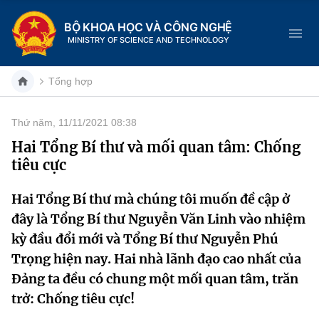
BỘ KHOA HỌC VÀ CÔNG NGHỆ
MINISTRY OF SCIENCE AND TECHNOLOGY
Tổng hợp
Thứ năm, 11/11/2021 08:38
Danh mục
Hai Tổng Bí thư và mối quan tâm: Chống
tiêu cực
Trang chủ
Hai Tổng Bí thư mà chúng tôi muốn đề cập ở
Giới thiệu
đây là Tổng Bí thư Nguyễn Văn Linh vào nhiệm
Chức năng nhiệm vụ
Tin tức sự kiện
kỳ đầu đổi mới và Tổng Bí thư Nguyễn Phú
Trọng hiện nay. Hai nhà lãnh đạo cao nhất của
Dịch vụ công
Cơ cấu tổ chức
Khoa học và Công nghệ
Đảng ta đều có chung một mối quan tâm, trăn
trở: Chống tiêu cực!
Hệ thống văn bản
Lịch sử phát triển
Đổi mới sáng tạo