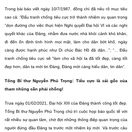
Trong bài báo viết ngày 10/7/1987, đồng chí đã nêu rõ mục tiêu
cao cả: “Đấu tranh chống tiêu cực trở thành nhiệm vụ quan trọng
“dọn đường cho việc thực hiện Nghị quyết Đại hội VI và các nghị
quyết khác của Đảng, nhằm đưa nước nhà khỏi cảnh khó khăn,
đi đến ổn định tình hình mọi mặt, làm cho dân bớt khổ, ngày
càng được hạnh phúc như Di chúc Bác Hồ đã dặn...”; “... Đấu
tranh chống tiêu cực sẽ “làm cho xã hội ta đã tốt đẹp, càng tốt
đẹp hơn, dân ta mới tin Đảng, Đảng mới càng hiểu dân, tin dân”.
Tổng Bí thư Nguyễn Phú Trọng: Tiêu cực là cái gốc của
tham nhũng cần phải chống!
Trưa ngày 01/02/2021, Đại hội XIII của Đảng thành công tốt đẹp.
Tổng Bí thư Nguyễn Phú Trọng chủ trì cuộc họp báo quốc tế với
rất nhiều sự quan tâm, chờ đợi những thông điệp quan trọng của
người đứng đầu Đảng ta trước một nhiệm kỳ mới. Và trước câu