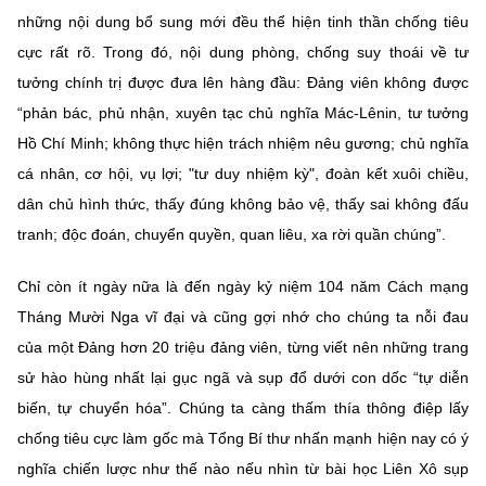
những nội dung bổ sung mới đều thể hiện tinh thần chống tiêu
cực rất rõ. Trong đó, nội dung phòng, chống suy thoái về tư
tưởng chính trị được đưa lên hàng đầu: Đảng viên không được
“phản bác, phủ nhận, xuyên tạc chủ nghĩa Mác-Lênin, tư tưởng
Hồ Chí Minh; không thực hiện trách nhiệm nêu gương; chủ nghĩa
cá nhân, cơ hội, vụ lợi; "tư duy nhiệm kỳ", đoàn kết xuôi chiều,
dân chủ hình thức, thấy đúng không bảo vệ, thấy sai không đấu
tranh; độc đoán, chuyển quyền, quan liêu, xa rời quần chúng”.
Chỉ còn ít ngày nữa là đến ngày kỷ niệm 104 năm Cách mạng
Tháng Mười Nga vĩ đại và cũng gợi nhớ cho chúng ta nỗi đau
của một Đảng hơn 20 triệu đảng viên, từng viết nên những trang
sử hào hùng nhất lại gục ngã và sụp đổ dưới con dốc “tự diễn
biến, tự chuyển hóa”. Chúng ta càng thấm thía thông điệp lấy
chống tiêu cực làm gốc mà Tổng Bí thư nhấn mạnh hiện nay có ý
nghĩa chiến lược như thế nào nếu nhìn từ bài học Liên Xô sụp