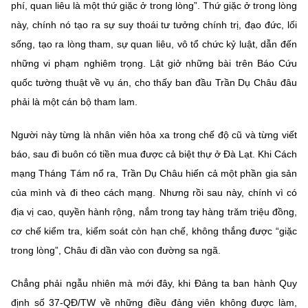
phí, quan liêu là một thứ giặc ở trong lòng”. Thứ giặc ở trong lòng
này, chính nó tạo ra sự suy thoái tư tưởng chính trị, đạo đức, lối
sống, tạo ra lòng tham, sự quan liêu, vô tổ chức kỷ luật, dẫn đến
những vi phạm nghiêm trọng. Lật giở những bài trên Báo Cứu
quốc tường thuật về vụ án, cho thấy ban đầu Trần Dụ Châu đâu
phải là một cán bộ tham lam.
Người này từng là nhân viên hỏa xa trong chế độ cũ và từng viết
báo, sau đi buôn có tiền mua được cả biệt thự ở Đà Lạt. Khi Cách
mạng Tháng Tám nổ ra, Trần Dụ Châu hiến cả một phần gia sản
của mình và đi theo cách mạng. Nhưng rồi sau này, chính vì có
địa vị cao, quyền hành rộng, nắm trong tay hàng trăm triệu đồng,
cơ chế kiểm tra, kiểm soát còn hạn chế, không thắng được “giặc
trong lòng”, Châu đi dần vào con đường sa ngã.
Chẳng phải ngẫu nhiên mà mới đây, khi Đảng ta ban hành Quy
định số 37-QĐ/TW về những điều đảng viên không được làm,