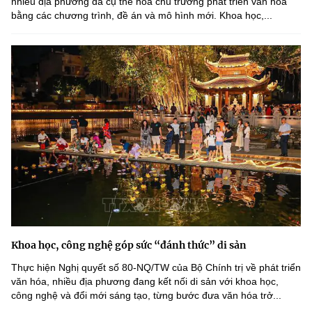
nhiều địa phương đã cụ thể hóa chủ trương phát triển văn hóa
bằng các chương trình, đề án và mô hình mới. Khoa học,...
Khoa học, công nghệ góp sức “đánh thức” di sản
Thực hiện Nghị quyết số 80-NQ/TW của Bộ Chính trị về phát triển
văn hóa, nhiều địa phương đang kết nối di sản với khoa học,
công nghệ và đổi mới sáng tạo, từng bước đưa văn hóa trở...