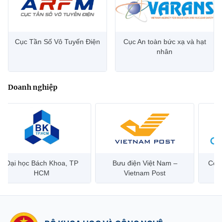
Cục Tần Số Vô Tuyến Điện
Cục An toàn bức xạ và hạt
nhân
Doanh nghiệp
Đại học Bách Khoa, TP
Bưu điện Việt Nam –
Công
HCM
Vietnam Post