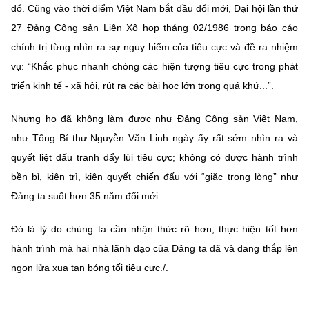
đổ. Cũng vào thời điểm Việt Nam bắt đầu đổi mới, Đại hội lần thứ
27 Đảng Cộng sản Liên Xô họp tháng 02/1986 trong báo cáo
chính trị từng nhìn ra sự nguy hiểm của tiêu cực và đề ra nhiệm
vụ: “Khắc phục nhanh chóng các hiện tượng tiêu cực trong phát
triển kinh tế - xã hội, rút ra các bài học lớn trong quá khứ...”.
Nhưng họ đã không làm được như Đảng Cộng sản Việt Nam,
như Tổng Bí thư Nguyễn Văn Linh ngày ấy rất sớm nhìn ra và
quyết liệt đấu tranh đẩy lùi tiêu cực; không có được hành trình
bền bỉ, kiên trì, kiên quyết chiến đấu với “giặc trong lòng” như
Đảng ta suốt hơn 35 năm đổi mới.
Đó là lý do chúng ta cần nhận thức rõ hơn, thực hiện tốt hơn
hành trình mà hai nhà lãnh đạo của Đảng ta đã và đang thắp lên
ngọn lửa xua tan bóng tối tiêu cực./.