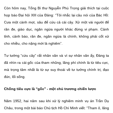
Còn hôm nay, Tổng Bí thư Nguyễn Phú Trọng giải thích tại cuộc
họp báo Đại hội XIII của Đảng: “Tôi nhắc lại câu nói của Bác Hồ:
Cưa một cành mọt, sâu để cứu cả cái cây. Xử một vài người để
răn đe, giáo dục, ngăn ngừa người khác đừng vi phạm. Cảnh
tỉnh, cảnh báo, răn đe, ngăn ngừa là chính, không phải cốt xử
cho nhiều, cho nặng mới là nghiêm”.
Tư tưởng “cứu cây” rất nhân văn và vì sự nhân văn ấy, Đảng ta
đã nhìn ra cái gốc của tham nhũng, lãng phí chính là từ tiêu cực,
mà trọng tâm nhất là từ sự suy thoái về tư tưởng chính trị, đạo
đức, lối sống.
Chống tiêu cực là “gốc” - một chủ trương chiến lược
Năm 1952, hai năm sau khi xử lý nghiêm minh vụ án Trần Dụ
Châu, trong một bài báo Chủ tịch Hồ Chí Minh viết: “Tham ô, lãng