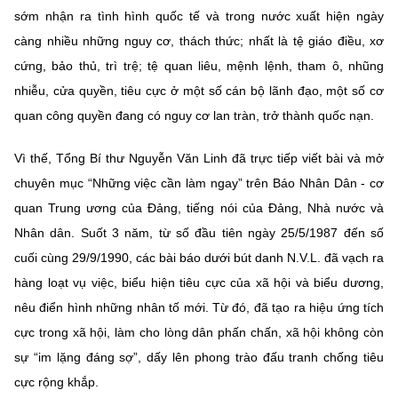
(Ghi rõ nguồn "https://mst.gov.vn" khi phát hành lại thông tin từ
sớm nhận ra tình hình quốc tế và trong nước xuất hiện ngày
website này)
càng nhiều những nguy cơ, thách thức; nhất là tệ giáo điều, xơ
cứng, bảo thủ, trì trệ; tệ quan liêu, mệnh lệnh, tham ô, nhũng
nhiễu, cửa quyền, tiêu cực ở một số cán bộ lãnh đạo, một số cơ
quan công quyền đang có nguy cơ lan tràn, trở thành quốc nạn.
Vì thế, Tổng Bí thư Nguyễn Văn Linh đã trực tiếp viết bài và mở
chuyên mục “Những việc cần làm ngay” trên Báo Nhân Dân - cơ
quan Trung ương của Đảng, tiếng nói của Đảng, Nhà nước và
Nhân dân. Suốt 3 năm, từ số đầu tiên ngày 25/5/1987 đến số
cuối cùng 29/9/1990, các bài báo dưới bút danh N.V.L. đã vạch ra
hàng loạt vụ việc, biểu hiện tiêu cực của xã hội và biểu dương,
nêu điển hình những nhân tố mới. Từ đó, đã tạo ra hiệu ứng tích
cực trong xã hội, làm cho lòng dân phấn chấn, xã hội không còn
sự “im lặng đáng sợ”, dấy lên phong trào đấu tranh chống tiêu
cực rộng khắp.