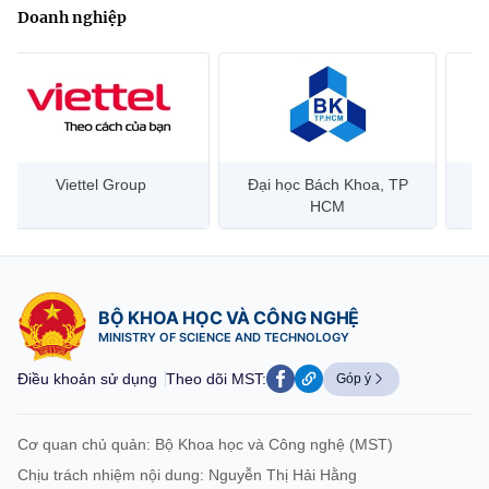
Doanh nghiệp
Đại học Bách Khoa, TP
Bưu điện Việt Nam –
Công
HCM
Vietnam Post
BỘ KHOA HỌC VÀ CÔNG NGHỆ
MINISTRY OF SCIENCE AND TECHNOLOGY
Điều khoản sử dụng
Theo dõi MST:
Góp ý
Cơ quan chủ quản: Bộ Khoa học và Công nghệ (MST)
Chịu trách nhiệm nội dung: Nguyễn Thị Hải Hằng