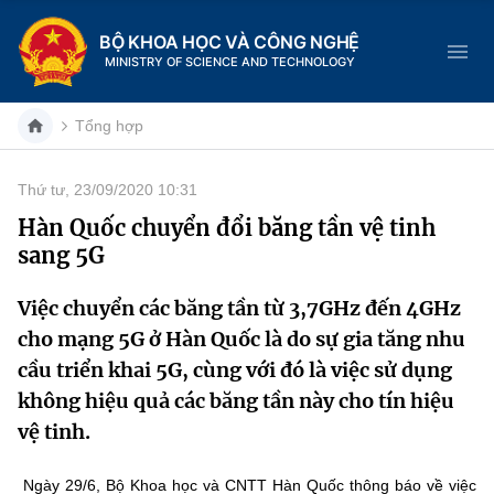
BỘ KHOA HỌC VÀ CÔNG NGHỆ
MINISTRY OF SCIENCE AND TECHNOLOGY
Tổng hợp
Thứ tư, 23/09/2020 10:31
Danh mục
Hàn Quốc chuyển đổi băng tần vệ tinh
sang 5G
Trang chủ
Việc chuyển các băng tần từ 3,7GHz đến 4GHz
Giới thiệu
cho mạng 5G ở Hàn Quốc là do sự gia tăng nhu
Chức năng nhiệm vụ
Tin tức sự kiện
cầu triển khai 5G, cùng với đó là việc sử dụng
không hiệu quả các băng tần này cho tín hiệu
Dịch vụ công
Cơ cấu tổ chức
Khoa học và Công nghệ
vệ tinh.
Hệ thống văn bản
Lịch sử phát triển
Đổi mới sáng tạo
Ngày 29/6, Bộ Khoa học và CNTT Hàn Quốc thông báo về việc