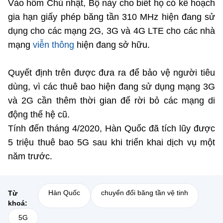
Vào hôm Chủ nhật, Bộ này cho biết họ có kế hoạch
(Ghi rõ nguồn "https://mst.gov.vn" khi phát hành lại thông tin từ
website này)
gia hạn giấy phép băng tần 310 MHz hiện đang sử
dụng cho các mạng 2G, 3G và 4G LTE cho các nhà
mạng
viễn thông
hiện đang sở hữu.
Quyết định trên được đưa ra để bảo vệ người tiêu
dùng, vì các thuê bao hiện đang sử dụng mạng 3G
và 2G cần thêm thời gian để rời bỏ các mạng di
động thế hệ cũ.
Tính đến tháng 4/2020, Hàn Quốc đã tích lũy được
5 triệu thuê bao 5G sau khi triển khai dịch vụ một
năm trước.
Hàn Quốc
chuyển đổi băng tần vệ tinh
Từ
khoá:
5G