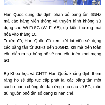
Chọn ngôn ngữ
Vietnamese
English
Hàn Quốc cũng dự định phân bổ băng tần 6GHz
mà các hãng viễn thông và truyền hình không sử
dụng cho Wi-Fi 5G (Wi-Fi 6E), dự kiến thương mại
hóa vào tháng 10.
BỘ KHOA HỌC VÀ CÔNG NGHỆ
Trước đó, Hàn Quốc đã xem xét lại việc sử dụng
MINISTRY OF SCIENCE AND TECHNOLOGY
các băng tần từ 3GHz đến 10GHz, khi mà trên toàn
Điều khoản sử dụng
Theo dõi MST:
Góp ý
cầu diễn ra ​​sự bùng nổ về nhu cầu triển khai mạng
5G.
Cơ quan chủ quản: Bộ Khoa học và Công nghệ (MST)
Chịu trách nhiệm nội dung: Nguyễn Thị Hải Hằng
Bộ Khoa học và CNTT Hàn Quốc khẳng định thêm
Giám đốc Trung tâm Truyền thông Khoa học và Công nghệ.
rằng họ sẽ tiếp tục cấp phát lại các băng tần một
Liên hệ
Địa chỉ: Ban Biên tập Cổng TTĐT - 18 Nguyễn Du, TP. Hà Nội
cách nhanh chóng để đáp ứng nhu cầu về 5G, mặc
Điện thoại: 024 3936 9506
dù nguồn phổ tần số đang bị hạn chế.
Email:
stc@mst.gov.vn
©2026 Bản quyền thuộc Bộ Khoa Học và Công Nghệ