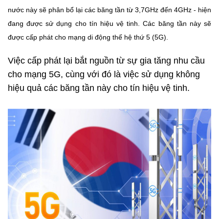
nước này sẽ phân bổ lại các băng tần từ 3,7GHz đến 4GHz - hiện
MST IOFFICE
Văn bản QPPL
Sở Khoa học và Công nghệ
Chuyển đổi số
đang được sử dụng cho tín hiệu vệ tinh. Các băng tần này sẽ
THỐNG KÊ
Văn bản chỉ đạo điều hành
được cấp phát cho mạng di động thế hệ thứ 5 (5G).
Bưu chính, Viễn thông
Multimedia
Khoa học và Công nghệ
Lấy ý kiến người dân về dự thảo VBQPPL
Việc cấp phát lại bắt nguồn từ sự gia tăng nhu cầu
Sở hữu trí tuệ
cho mạng 5G, cùng với đó là việc sử dụng không
THƯ ĐIỆN TỬ
Đổi mới sáng tạo
Tiêu chuẩn, đo lường, chất lượng
hiệu quả các băng tần này cho tín hiệu vệ tinh.
Khác
Chuyển đổi số
Năng lượng nguyên tử
Videos
Bưu chính, Viễn thông
Tin tổng hợp
Infographic
Sở hữu trí tuệ
Tin địa phương
Ảnh
Tiêu chuẩn, đo lường, chất lượng
Voice
Năng lượng nguyên tử
Nhiệm vụ trọng tâm