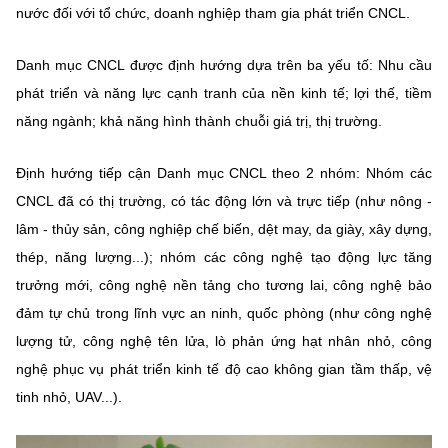
(Ghi rõ nguồn "https://mst.gov.vn" khi phát hành lại thông tin từ
nước đối với tổ chức, doanh nghiệp tham gia phát triển CNCL.
website này)
Danh mục CNCL được định hướng dựa trên ba yếu tố: Nhu cầu
phát triển và năng lực cạnh tranh của nền kinh tế; lợi thế, tiềm
năng ngành; khả năng hình thành chuỗi giá trị, thị trường.
Định hướng tiếp cận Danh mục CNCL theo 2 nhóm: Nhóm các
CNCL đã có thị trường, có tác động lớn và trực tiếp (như nông -
lâm - thủy sản, công nghiệp chế biến, dệt may, da giày, xây dựng,
thép, năng lượng...); nhóm các công nghệ tạo động lực tăng
trưởng mới, công nghệ nền tảng cho tương lai, công nghệ bảo
đảm tự chủ trong lĩnh vực an ninh, quốc phòng (như công nghệ
lượng tử, công nghệ tên lửa, lò phản ứng hạt nhân nhỏ, công
nghệ phục vụ phát triển kinh tế độ cao không gian tầm thấp, vệ
tinh nhỏ, UAV...).