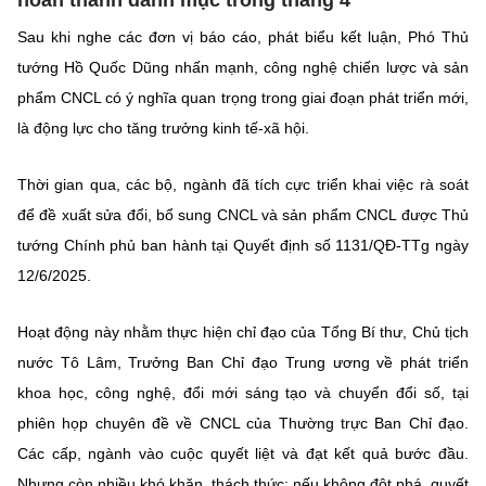
hoàn thành danh mục trong tháng 4
Sau khi nghe các đơn vị báo cáo, phát biểu kết luận, Phó Thủ
tướng Hồ Quốc Dũng nhấn mạnh, công nghệ chiến lược và sản
phẩm CNCL có ý nghĩa quan trọng trong giai đoạn phát triển mới,
là động lực cho tăng trưởng kinh tế-xã hội.
Thời gian qua, các bộ, ngành đã tích cực triển khai việc rà soát
để đề xuất sửa đổi, bổ sung CNCL và sản phẩm CNCL được Thủ
tướng Chính phủ ban hành tại Quyết định số 1131/QĐ-TTg ngày
12/6/2025.
Hoạt động này nhằm thực hiện chỉ đạo của Tổng Bí thư, Chủ tịch
nước Tô Lâm, Trưởng Ban Chỉ đạo Trung ương về phát triển
khoa học, công nghệ, đổi mới sáng tạo và chuyển đổi số, tại
phiên họp chuyên đề về CNCL của Thường trực Ban Chỉ đạo.
Các cấp, ngành vào cuộc quyết liệt và đạt kết quả bước đầu.
Nhưng còn nhiều khó khăn, thách thức; nếu không đột phá, quyết