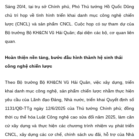
Chọn ngôn ngữ
Sáng 20/4, tại trụ sở Chính phủ, Phó Thủ tướng Hồ Quốc Dũng
chủ trì họp về tình hình triển khai danh mục công nghệ chiến
Vietnamese
English
lược (CNCL) và sản phẩm CNCL. Cuộc họp có sự tham dự của
Bộ trưởng Bộ KH&CN Vũ Hải Quân; đại diện các bộ, cơ quan liên
quan.
BỘ KHOA HỌC VÀ CÔNG NGHỆ
MINISTRY OF SCIENCE AND TECHNOLOGY
Hoàn thiện nền tảng, bước đầu hình thành hệ sinh thái
Điều khoản sử dụng
Theo dõi MST:
Góp ý
công nghệ chiến lược
Theo Bộ trưởng Bộ KH&CN Vũ Hải Quân, việc xây dựng, triển
Cơ quan chủ quản: Bộ Khoa học và Công nghệ (MST)
khai danh mục công nghệ, sản phẩm chiến lược nhằm thực hiện
Chịu trách nhiệm nội dung: Nguyễn Thị Hải Hằng
Giám đốc Trung tâm Truyền thông Khoa học và Công nghệ.
yêu cầu của Lãnh đạo Đảng, Nhà nước, triển khai Quyết định số
Liên hệ
1131/QĐ-TTg ngày 12/6/2025 của Thủ tướng Chính phủ; đồng
Địa chỉ: Ban Biên tập Cổng TTĐT - 18 Nguyễn Du, TP. Hà Nội
thời cụ thể hóa Luật Công nghệ cao sửa đổi năm 2025, làm căn
Điện thoại: 024 3936 9506
cứ xây dựng và thực hiện các chương trình nhiệm vụ phát triển
Email:
stc@mst.gov.vn
©2026 Bản quyền thuộc Bộ Khoa Học và Công Nghệ
CNCL, xây dựng các cơ chế, chính sách ưu đãi, hỗ trợ của Nhà