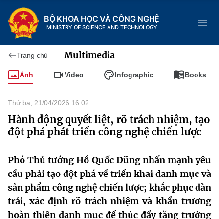
BỘ KHOA HỌC VÀ CÔNG NGHỆ
MINISTRY OF SCIENCE AND TECHNOLOGY
Multimedia
Trang chủ
Ảnh
Video
Infographic
Books
Danh mục
Thứ ba, 21/04/2026 16:02
Trang chủ
Hành động quyết liệt, rõ trách nhiệm, tạo
đột phá phát triển công nghệ chiến lược
Giới thiệu
Phó Thủ tướng Hồ Quốc Dũng nhấn mạnh yêu
Chức năng nhiệm vụ
Tin tức sự kiện
cầu phải tạo đột phá về triển khai danh mục và
Dịch vụ công
Cơ cấu tổ chức
Khoa học và Công nghệ
sản phẩm công nghệ chiến lược; khắc phục dàn
trải, xác định rõ trách nhiệm và khẩn trương
Hệ thống văn bản
Lịch sử phát triển
Đổi mới sáng tạo
hoàn thiện danh mục để thúc đẩy tăng trưởng