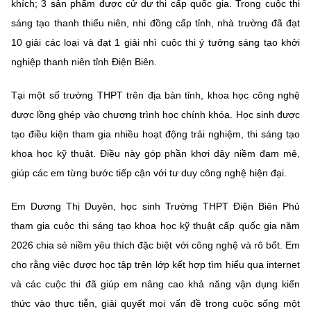
(Ghi rõ nguồn "https://mst.gov.vn" khi phát hành lại thông tin từ
khích; 3 sản phẩm được cử dự thi cấp quốc gia. Trong cuộc thi
website này)
sáng tạo thanh thiếu niên, nhi đồng cấp tỉnh, nhà trường đã đạt
10 giải các loại và đạt 1 giải nhì cuộc thi ý tưởng sáng tạo khởi
nghiệp thanh niên tỉnh Điện Biên.
Tại một số trường THPT trên địa bàn tỉnh, khoa học công nghệ
được lồng ghép vào chương trình học chính khóa. Học sinh được
tạo điều kiện tham gia nhiều hoạt động trải nghiệm, thi sáng tạo
khoa học kỹ thuật. Điều này góp phần khơi dậy niềm đam mê,
giúp các em từng bước tiếp cận với tư duy công nghệ hiện đại.
Em Dương Thị Duyên, học sinh Trường THPT Điện Biên Phủ
tham gia cuộc thi sáng tạo khoa học kỹ thuật cấp quốc gia năm
2026 chia sẻ niềm yêu thích đặc biệt với công nghệ và rô bốt. Em
cho rằng việc được học tập trên lớp kết hợp tìm hiểu qua internet
và các cuộc thi đã giúp em nâng cao khả năng vận dụng kiến
thức vào thực tiễn, giải quyết mọi vấn đề trong cuộc sống một