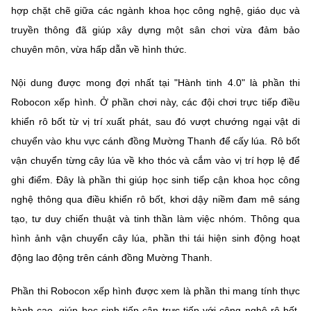
hợp chặt chẽ giữa các ngành khoa học công nghệ, giáo dục và
truyền thông đã giúp xây dựng một sân chơi vừa đảm bảo
chuyên môn, vừa hấp dẫn về hình thức.
Nội dung được mong đợi nhất tại "Hành tinh 4.0" là phần thi
Robocon xếp hình. Ở phần chơi này, các đội chơi trực tiếp điều
khiển rô bốt từ vị trí xuất phát, sau đó vượt chướng ngại vật di
chuyển vào khu vực cánh đồng Mường Thanh để cấy lúa. Rô bốt
vận chuyển từng cây lúa về kho thóc và cắm vào vị trí hợp lệ để
ghi điểm. Đây là phần thi giúp học sinh tiếp cận khoa học công
nghệ thông qua điều khiển rô bốt, khơi dậy niềm đam mê sáng
tạo, tư duy chiến thuật và tinh thần làm việc nhóm. Thông qua
hình ảnh vận chuyển cây lúa, phần thi tái hiện sinh động hoạt
động lao động trên cánh đồng Mường Thanh.
Phần thi Robocon xếp hình được xem là phần thi mang tính thực
hành cao, giúp học sinh tiếp cận trực tiếp với công nghệ rô bốt,