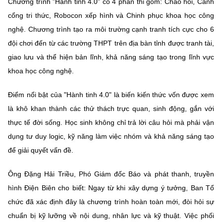
Chương trình "Hành tinh 4.0" có 4 phần thi gồm: Chào hỏi, Cánh
cổng tri thức, Robocon xếp hình và Chinh phục khoa học công
nghệ. Chương trình tạo ra môi trường cạnh tranh tích cực cho 6
đội chơi đến từ các trường THPT trên địa bàn tỉnh được tranh tài,
giao lưu và thể hiện bản lĩnh, khả năng sáng tạo trong lĩnh vực
khoa học công nghệ.
Điểm nổi bật của "Hành tinh 4.0" là biến kiến thức vốn được xem
là khô khan thành các thử thách trực quan, sinh động, gắn với
thực tế đời sống. Học sinh không chỉ trả lời câu hỏi mà phải vận
dụng tư duy logic, kỹ năng làm việc nhóm và khả năng sáng tạo
để giải quyết vấn đề.
Ông Đặng Hải Triều, Phó Giám đốc Báo và phát thanh, truyền
hình Điện Biên cho biết: Ngay từ khi xây dựng ý tưởng, Ban Tổ
chức đã xác định đây là chương trình hoàn toàn mới, đòi hỏi sự
chuẩn bị kỹ lưỡng về nội dung, nhân lực và kỹ thuật. Việc phối