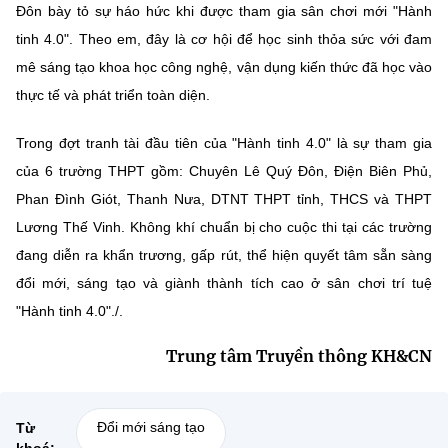
Đôn bày tỏ sự háo hức khi được tham gia sân chơi mới "Hành
tinh 4.0". Theo em, đây là cơ hội để học sinh thỏa sức với đam
mê sáng tạo khoa học công nghệ, vận dụng kiến thức đã học vào
thực tế và phát triển toàn diện.
Trong đợt tranh tài đầu tiên của "Hành tinh 4.0" là sự tham gia
của 6 trường THPT gồm: Chuyên Lê Quý Đôn, Điện Biên Phủ,
Phan Đình Giót, Thanh Nưa, DTNT THPT tỉnh, THCS và THPT
Lương Thế Vinh. Không khí chuẩn bị cho cuộc thi tại các trường
đang diễn ra khẩn trương, gấp rút, thể hiện quyết tâm sẵn sàng
đổi mới, sáng tạo và giành thành tích cao ở sân chơi trí tuệ
"Hành tinh 4.0"./.
Trung tâm Truyền thông KH&CN
Đổi mới sáng tạo
Từ