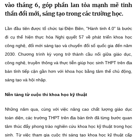
vào tháng 6, góp phần lan tỏa mạnh mẽ tinh
MST IOFFICE
Văn bản QPPL
Sở Khoa học và Công nghệ
Chuyển đổi số
thần đổi mới, sáng tạo trong các trường học.
THỐNG KÊ
Văn bản chỉ đạo điều hành
Bưu chính, Viễn thông
Lần đầu tiên được tổ chức tại Điện Biên, "Hành tinh 4.0" là bước
Multimedia
Khoa học và Công nghệ
đi cụ thể hiện thực hóa Nghị quyết 57 về phát triển khoa học
Lấy ý kiến người dân về dự thảo VBQPPL
Sở hữu trí tuệ
công nghệ, đổi mới sáng tạo và chuyển đổi số quốc gia đến năm
THƯ ĐIỆN TỬ
Đổi mới sáng tạo
Tiêu chuẩn, đo lường, chất lượng
2030. Chương trình kỳ vọng trở thành cầu nối giữa giáo dục,
Khác
công nghệ, truyền thông và thực tiễn giúp học sinh THPT trên địa
Chuyển đổi số
Năng lượng nguyên tử
bàn tỉnh tiếp cận gần hơn với khoa học bằng tâm thế chủ động,
Videos
sáng tạo và hội nhập.
Bưu chính, Viễn thông
Tin tổng hợp
Infographic
Nền tảng từ cuộc thi khoa học kỹ thuật
Sở hữu trí tuệ
Tin địa phương
Ảnh
Những năm qua, cùng với việc nâng cao chất lượng giáo dục
Tiêu chuẩn, đo lường, chất lượng
Voice
toàn diện, các trường THPT trên địa bàn tỉnh đã từng bước quan
Năng lượng nguyên tử
Nhiệm vụ trọng tâm
tâm thúc đẩy phong trào nghiên cứu khoa học kỹ thuật trong học
sinh. Từ việc tham gia cuộc thi sáng tạo khoa học kỹ thuật cấp