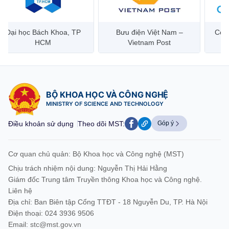
Đại học Bách Khoa, TP
Bưu điện Việt Nam –
Công
HCM
Vietnam Post
BỘ KHOA HỌC VÀ CÔNG NGHỆ
MINISTRY OF SCIENCE AND TECHNOLOGY
Điều khoản sử dụng
Theo dõi MST:
Góp ý
Cơ quan chủ quản: Bộ Khoa học và Công nghệ (MST)
Chịu trách nhiệm nội dung: Nguyễn Thị Hải Hằng
Giám đốc Trung tâm Truyền thông Khoa học và Công nghệ.
Liên hệ
Địa chỉ: Ban Biên tập Cổng TTĐT - 18 Nguyễn Du, TP. Hà Nội
Điện thoại: 024 3936 9506
Email:
stc@mst.gov.vn