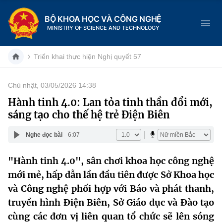
BỘ KHOA HỌC VÀ CÔNG NGHỆ
MINISTRY OF SCIENCE AND TECHNOLOGY
Triển khai thực hiện Nghị quyết 57
Chủ nhật, 03/05/2026 14:38
Danh mục
Hành tinh 4.0: Lan tỏa tinh thần đổi mới,
sáng tạo cho thế hệ trẻ Điện Biên
Trang chủ
Nghe đọc bài
6:07
Giới thiệu
"Hành tinh 4.0", sân chơi khoa học công nghệ
Chức năng nhiệm vụ
Tin tức sự kiện
mới mẻ, hấp dẫn lần đầu tiên được Sở Khoa học
Dịch vụ công
và Công nghệ phối hợp với Báo và phát thanh,
Cơ cấu tổ chức
Khoa học và Công nghệ
truyền hình Điện Biên, Sở Giáo dục và Đào tạo
Hệ thống văn bản
Lịch sử phát triển
Đổi mới sáng tạo
cùng các đơn vị liên quan tổ chức sẽ lên sóng