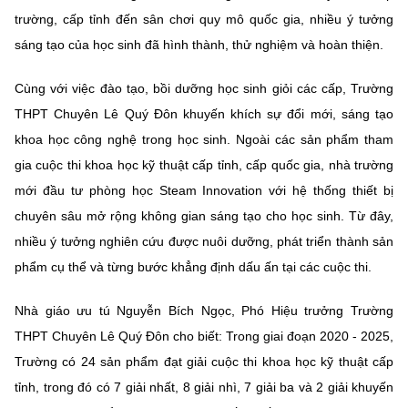
Chọn ngôn ngữ
trường, cấp tỉnh đến sân chơi quy mô quốc gia, nhiều ý tưởng
sáng tạo của học sinh đã hình thành, thử nghiệm và hoàn thiện.
Vietnamese
English
Cùng với việc đào tạo, bồi dưỡng học sinh giỏi các cấp, Trường
THPT Chuyên Lê Quý Đôn khuyến khích sự đổi mới, sáng tạo
khoa học công nghệ trong học sinh. Ngoài các sản phẩm tham
BỘ KHOA HỌC VÀ CÔNG NGHỆ
MINISTRY OF SCIENCE AND TECHNOLOGY
gia cuộc thi khoa học kỹ thuật cấp tỉnh, cấp quốc gia, nhà trường
mới đầu tư phòng học Steam Innovation với hệ thống thiết bị
Điều khoản sử dụng
Theo dõi MST:
Góp ý
chuyên sâu mở rộng không gian sáng tạo cho học sinh. Từ đây,
nhiều ý tưởng nghiên cứu được nuôi dưỡng, phát triển thành sản
Cơ quan chủ quản: Bộ Khoa học và Công nghệ (MST)
phẩm cụ thể và từng bước khẳng định dấu ấn tại các cuộc thi.
Chịu trách nhiệm nội dung: Nguyễn Thị Hải Hằng
Giám đốc Trung tâm Truyền thông Khoa học và Công nghệ.
Nhà giáo ưu tú Nguyễn Bích Ngọc, Phó Hiệu trưởng Trường
Liên hệ
Địa chỉ: Ban Biên tập Cổng TTĐT - 18 Nguyễn Du, TP. Hà Nội
THPT Chuyên Lê Quý Đôn cho biết: Trong giai đoạn 2020 - 2025,
Điện thoại: 024 3936 9506
Trường có 24 sản phẩm đạt giải cuộc thi khoa học kỹ thuật cấp
Email:
stc@mst.gov.vn
tỉnh, trong đó có 7 giải nhất, 8 giải nhì, 7 giải ba và 2 giải khuyến
©2026 Bản quyền thuộc Bộ Khoa Học và Công Nghệ