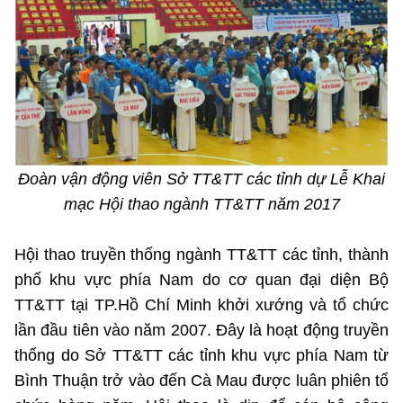
MST IOFFICE
Văn bản QPPL
Sở Khoa học và Công nghệ
Chuyển đổi số
THỐNG KÊ
Văn bản chỉ đạo điều hành
Bưu chính, Viễn thông
Multimedia
Khoa học và Công nghệ
Lấy ý kiến người dân về dự thảo VBQPPL
Sở hữu trí tuệ
THƯ ĐIỆN TỬ
Đổi mới sáng tạo
Tiêu chuẩn, đo lường, chất lượng
Đoàn vận động viên Sở TT&TT các tỉnh dự Lễ Khai
Khác
Chuyển đổi số
mạc Hội thao ngành TT&TT năm 2017
Năng lượng nguyên tử
Videos
Bưu chính, Viễn thông
Tin tổng hợp
Hội thao truyền thống ngành TT&TT các tỉnh, thành
Infographic
phố khu vực phía Nam do cơ quan đại diện Bộ
Sở hữu trí tuệ
Tin địa phương
Ảnh
TT&TT tại TP.Hồ Chí Minh khởi xướng và tổ chức
Tiêu chuẩn, đo lường, chất lượng
lần đầu tiên vào năm 2007.
Đây là hoạt động truyền
Voice
thống do Sở TT&TT các tỉnh khu vực phía Nam từ
Năng lượng nguyên tử
Nhiệm vụ trọng tâm
Bình Thuận trở vào đến Cà Mau được luân phiên tổ