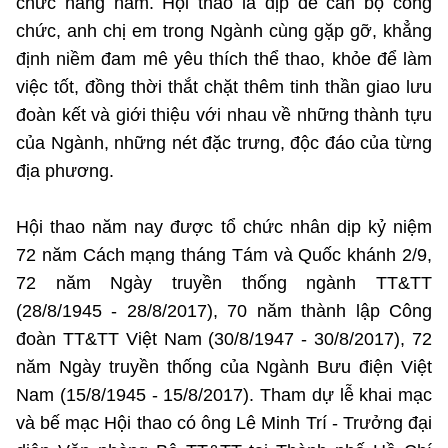
chức hàng năm. Hội thao là dịp để cán bộ công
Chọn ngôn ngữ
chức, anh chị em trong Ngành cùng gặp gỡ, khẳng
Vietnamese
English
định niềm đam mê yêu thích thể thao, khỏe để làm
việc tốt, đồng thời thắt chặt thêm tinh thần giao lưu
đoàn kết và giới thiệu với nhau về những thành tựu
của Ngành, những nét đặc trưng, độc đáo của từng
BỘ KHOA HỌC VÀ CÔNG NGHỆ
địa phương.
MINISTRY OF SCIENCE AND TECHNOLOGY
Điều khoản sử dụng
Theo dõi MST:
Góp ý
Hội thao năm nay được tổ chức nhân dịp kỷ niệm
72 năm Cách mạng tháng Tám và Quốc khánh 2/9,
Cơ quan chủ quản: Bộ Khoa học và Công nghệ (MST)
72 năm Ngày truyền thống ngành TT&TT
Chịu trách nhiệm nội dung: Nguyễn Thị Hải Hằng
(28/8/1945 - 28/8/2017), 70 năm thành lập Công
Giám đốc Trung tâm Truyền thông Khoa học và Công nghệ.
đoàn TT&TT Việt Nam (30/8/1947 - 30/8/2017), 72
Liên hệ
Địa chỉ: Ban Biên tập Cổng TTĐT - 18 Nguyễn Du, TP. Hà Nội
năm Ngày truyền thống của Ngành Bưu điện Việt
Điện thoại: 024 3936 9506
Nam (15/8/1945 - 15/8/2017). Tham dự lễ khai mạc
Email:
stc@mst.gov.vn
và bế mạc Hội thao có ông
Lê Minh Trí - Trưởng đại
©2026 Bản quyền thuộc Bộ Khoa Học và Công Nghệ