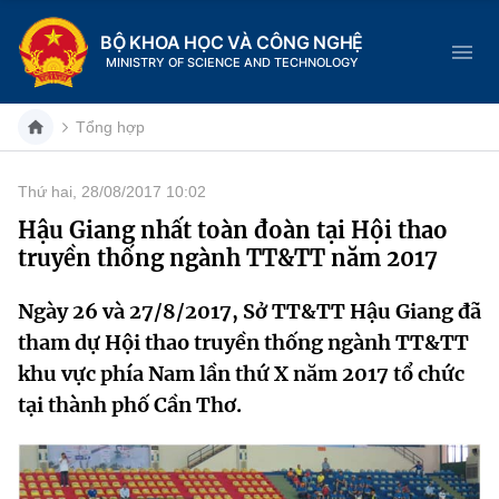
BỘ KHOA HỌC VÀ CÔNG NGHỆ
MINISTRY OF SCIENCE AND TECHNOLOGY
Tổng hợp
Thứ hai, 28/08/2017 10:02
Danh mục
Hậu Giang nhất toàn đoàn tại Hội thao
truyền thống ngành TT&TT năm 2017
Trang chủ
Ngày 26 và 27/8/2017, Sở TT&TT Hậu Giang đã
Giới thiệu
tham dự Hội thao truyền thống ngành TT&TT
Chức năng nhiệm vụ
Tin tức sự kiện
khu vực phía Nam lần thứ X năm 2017 tổ chức
tại thành phố Cần Thơ.
Dịch vụ công
Cơ cấu tổ chức
Khoa học và Công nghệ
Hệ thống văn bản
Lịch sử phát triển
Đổi mới sáng tạo