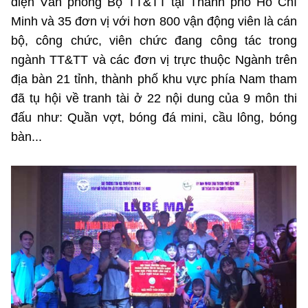
diện Văn phòng Bộ TT&TT tại Thành phố Hồ Chí
(Ghi rõ nguồn "https://mst.gov.vn" khi phát hành lại thông tin từ
website này)
Minh và 35 đơn vị với hơn 800 vận động viên là cán
bộ, công chức, viên chức đang công tác trong
ngành TT&TT và các đơn vị trực thuộc Ngành trên
địa bàn 21 tỉnh, thành phố khu vực phía Nam tham
đã tụ hội về tranh tài ở 22 nội dung của 9 môn thi
đấu như: Quần vợt, bóng đá mini, cầu lông, bóng
bàn...