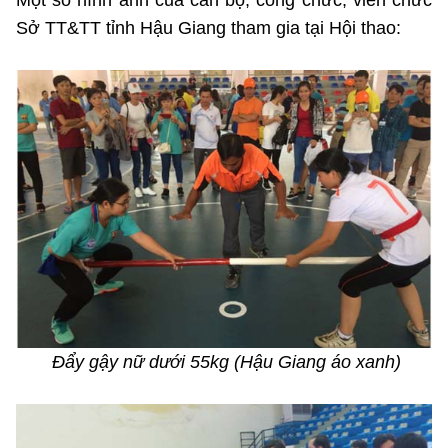
Một số hình ảnh của cán bộ, công chức, viên chức
Sở TT&TT tỉnh Hậu Giang tham gia tại Hội thao:
Đẩy gậy nữ dưới 55kg (Hậu Giang áo xanh)