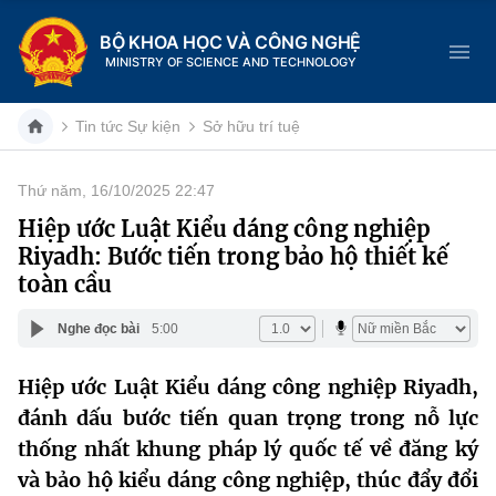
BỘ KHOA HỌC VÀ CÔNG NGHỆ
MINISTRY OF SCIENCE AND TECHNOLOGY
Tin tức Sự kiện
Sở hữu trí tuệ
Thứ năm, 16/10/2025 22:47
Danh mục
Hiệp ước Luật Kiểu dáng công nghiệp
Riyadh: Bước tiến trong bảo hộ thiết kế
Trang chủ
toàn cầu
Giới thiệu
Nghe đọc bài
5:00
Chức năng nhiệm vụ
Tin tức sự kiện
Hiệp ước Luật Kiểu dáng công nghiệp Riyadh
,
đánh dấu bước tiến quan trọng trong nỗ lực
Dịch vụ công
Cơ cấu tổ chức
Khoa học và Công nghệ
thống nhất khung pháp lý quốc tế về đăng ký
Hệ thống văn bản
Lịch sử phát triển
Đổi mới sáng tạo
và bảo hộ kiểu dáng công nghiệp, thúc đẩy đổi