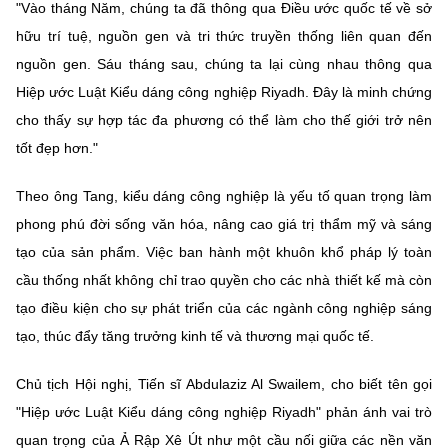
(Ghi rõ nguồn "https://mst.gov.vn" khi phát hành lại thông tin từ
"Vào tháng Năm, chúng ta đã thông qua Điều ước quốc tế về sở
website này)
hữu trí tuệ, nguồn gen và tri thức truyền thống liên quan đến
nguồn gen. Sáu tháng sau, chúng ta lại cùng nhau thông qua
Hiệp ước Luật Kiểu dáng công nghiệp Riyadh. Đây là minh chứng
cho thấy sự hợp tác đa phương có thể làm cho thế giới trở nên
tốt đẹp hơn."
Theo ông Tang, kiểu dáng công nghiệp là yếu tố quan trọng làm
phong phú đời sống văn hóa, nâng cao giá trị thẩm mỹ và sáng
tạo của sản phẩm. Việc ban hành một khuôn khổ pháp lý toàn
cầu thống nhất không chỉ trao quyền cho các nhà thiết kế mà còn
tạo điều kiện cho sự phát triển của các ngành công nghiệp sáng
tạo, thúc đẩy tăng trưởng kinh tế và thương mại quốc tế.
Chủ tịch Hội nghị, Tiến sĩ Abdulaziz Al Swailem, cho biết tên gọi
"Hiệp ước Luật Kiểu dáng công nghiệp Riyadh" phản ánh vai trò
quan trọng của Ả Rập Xê Út như một cầu nối giữa các nền văn