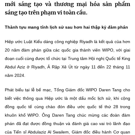
mới sáng tạo và thương mại hóa sản phẩm
MST IOFFICE
Văn bản QPPL
Sở Khoa học và Công nghệ
Chuyển đổi số
sáng tạo trên phạm vi toàn cầu.
THỐNG KÊ
Văn bản chỉ đạo điều hành
Bưu chính, Viễn thông
Thành tựu mang tính lịch sử sau hơn hai thập kỷ đàm phán
Multimedia
Khoa học và Công nghệ
Lấy ý kiến người dân về dự thảo VBQPPL
Sở hữu trí tuệ
Hiệp ước Luật Kiểu dáng công nghiệp Riyadh là kết quả của hơn
THƯ ĐIỆN TỬ
Đổi mới sáng tạo
20 năm đàm phán giữa các quốc gia thành viên WIPO, với giai
Tiêu chuẩn, đo lường, chất lượng
đoạn cuối cùng được tổ chức tại Trung tâm Hội nghị Quốc tế King
Khác
Chuyển đổi số
Abdul Aziz ở Riyadh, Ả Rập Xê Út từ ngày 11 đến 22 tháng 11
Năng lượng nguyên tử
Videos
năm 2024.
Bưu chính, Viễn thông
Tin tổng hợp
Infographic
Phát biểu tại lễ bế mạc, Tổng Giám đốc WIPO Daren Tang cho
Sở hữu trí tuệ
Tin địa phương
biết việc thông qua Hiệp ước là một dấu mốc lịch sử, khi cộng
Ảnh
đồng quốc tế cùng chào đón điều ước quốc tế thứ 28 trong
Tiêu chuẩn, đo lường, chất lượng
Voice
khuôn khổ WIPO. Ông Daren Tang chúc mừng các đoàn đàm
Năng lượng nguyên tử
phán đã đạt được đồng thuận và đánh giá cao vai trò lãnh đạo
Nhiệm vụ trọng tâm
của Tiến sĩ Abdulaziz Al Swailem, Giám đốc điều hành Cơ quan