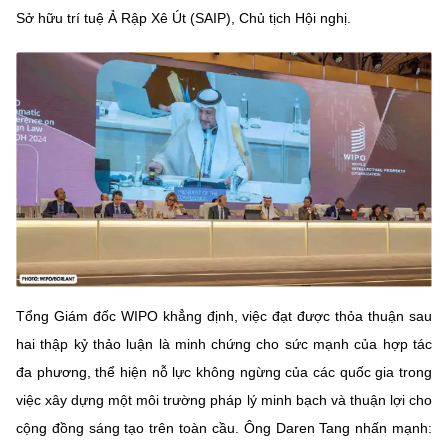
Chọn ngôn ngữ
Sở hữu trí tuệ Ả Rập Xê Út (SAIP), Chủ tịch Hội nghị.
Vietnamese
English
BỘ KHOA HỌC VÀ CÔNG NGHỆ
MINISTRY OF SCIENCE AND TECHNOLOGY
Điều khoản sử dụng
Theo dõi MST:
Góp ý
Cơ quan chủ quản: Bộ Khoa học và Công nghệ (MST)
Chịu trách nhiệm nội dung: Nguyễn Thị Hải Hằng
Tổng Giám đốc WIPO khẳng định, việc đạt được thỏa thuận sau
Giám đốc Trung tâm Truyền thông Khoa học và Công nghệ.
Liên hệ
hai thập kỷ thảo luận là minh chứng cho sức mạnh của hợp tác
Địa chỉ: Ban Biên tập Cổng TTĐT - 18 Nguyễn Du, TP. Hà Nội
đa phương, thể hiện nỗ lực không ngừng của các quốc gia trong
Điện thoại: 024 3936 9506
việc xây dựng một môi trường pháp lý minh bạch và thuận lợi cho
Email:
stc@mst.gov.vn
cộng đồng sáng tạo trên toàn cầu. Ông Daren Tang nhấn mạnh:
©2026 Bản quyền thuộc Bộ Khoa Học và Công Nghệ