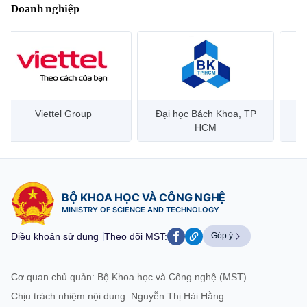
Doanh nghiệp
Đại học Bách Khoa, TP
Bưu điện Việt Nam –
Công
HCM
Vietnam Post
BỘ KHOA HỌC VÀ CÔNG NGHỆ
MINISTRY OF SCIENCE AND TECHNOLOGY
Điều khoản sử dụng
Theo dõi MST:
Góp ý
Cơ quan chủ quản: Bộ Khoa học và Công nghệ (MST)
Chịu trách nhiệm nội dung: Nguyễn Thị Hải Hằng