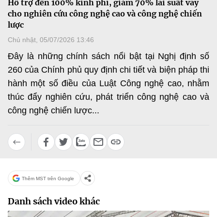
Hỗ trợ đến 100% kinh phí, giảm 70% lãi suất vay
MST IOFFICE
Văn bản QPPL
cho nghiên cứu công nghệ cao và công nghệ chiến
Sở Khoa học và Công nghệ
Chuyển đổi số
lược
THỐNG KÊ
Văn bản chỉ đạo điều hành
Bưu chính, Viễn thông
Chủ nhật, 05/07/2026 13:46
Multimedia
Đây là những chính sách nổi bật tại Nghị định số
Khoa học và Công nghệ
Lấy ý kiến người dân về dự thảo VBQPPL
Sở hữu trí tuệ
260 của Chính phủ quy định chi tiết và biện pháp thi
THƯ ĐIỆN TỬ
Đổi mới sáng tạo
hành một số điều của Luật Công nghệ cao, nhằm
Tiêu chuẩn, đo lường, chất lượng
thúc đẩy nghiên cứu, phát triển công nghệ cao và
Khác
Chuyển đổi số
Năng lượng nguyên tử
công nghệ chiến lược...
Videos
Bưu chính, Viễn thông
Tin tổng hợp
Infographic
Sở hữu trí tuệ
Tin địa phương
Ảnh
Tiêu chuẩn, đo lường, chất lượng
Voice
Thêm MST trên Google
Năng lượng nguyên tử
Danh sách video khác
Nhiệm vụ trọng tâm