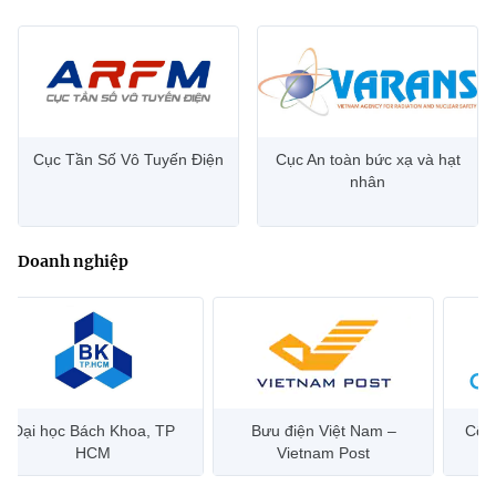
Cục Tần Số Vô Tuyến Điện
Cục An toàn bức xạ và hạt
nhân
Doanh nghiệp
Đại học Bách Khoa, TP
Bưu điện Việt Nam –
Công
HCM
Vietnam Post