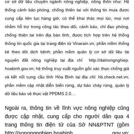
(Ghi rõ nguồn "https://mst.gov.vn" khi phát hành lại thông tin từ
cơ sở dữ liệu chuyên ngành nông nghiệp, nông thôn như: Hệ
website này)
thống cảnh báo phòng, chống thiên tai với thông tin mưa được
cung cấp liên tục hàng giờ, có thể khai thác mọi lúc, mọi nơi
nhằm hỗ trợ trong công tác theo dõi, cảnh báo, chỉ đạo phòng,
chống thiên tai trên địa bàn tỉnh, được tích hợp trên hệ thống
thông tin quốc gia tại trang điện tử Vinarain.vn; phần mềm thống
kê theo dõi dịch bệnh; phần mềm quản lý cơ sở dữ liệu tài
nguyên đất nông nghiệp tại địa chỉ http://datnongnghiep.
hoabinh.gov.vn; hệ thống truy xuất nguồn gốc xác thực chống giả
và kết nối cung cầu tỉnh Hòa Bình tại địa chỉ: hb.check.net.vn;
phần mềm cập nhật diễn biến rừng, dự báo cháy rừng, quản lý
dữ liệu bảo vệ thực vật PPDMS 2.0…
Ngoài ra, thông tin về lĩnh vực nông nghiệp cũng
được cập nhật, cung cấp cho người dân qua 4
trang thông tin điện tử của Sở NN&PTNT (gồm
http://sonongnghiep.hoabinh. gov.vn;