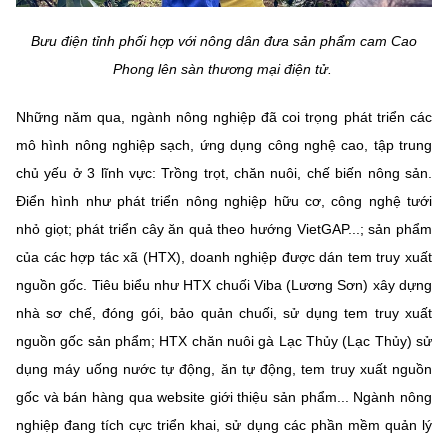
Chọn ngôn ngữ
Bưu điện tỉnh phối hợp với nông dân đưa sản phẩm cam Cao
Vietnamese
English
Phong lên sàn thương mại điện tử.
Những năm qua, ngành nông nghiệp đã coi trọng phát triển các
mô hình nông nghiệp sạch, ứng dụng công nghệ cao, tập trung
BỘ KHOA HỌC VÀ CÔNG NGHỆ
chủ yếu ở 3 lĩnh vực: Trồng trọt, chăn nuôi, chế biến nông sản.
MINISTRY OF SCIENCE AND TECHNOLOGY
Điển hình như phát triển nông nghiệp hữu cơ, công nghệ tưới
Điều khoản sử dụng
Theo dõi MST:
Góp ý
nhỏ giọt; phát triển cây ăn quả theo hướng VietGAP...; sản phẩm
của các hợp tác xã (HTX), doanh nghiệp được dán tem truy xuất
Cơ quan chủ quản: Bộ Khoa học và Công nghệ (MST)
nguồn gốc. Tiêu biểu như HTX chuối Viba (Lương Sơn) xây dựng
Chịu trách nhiệm nội dung: Nguyễn Thị Hải Hằng
nhà sơ chế, đóng gói, bảo quản chuối, sử dụng tem truy xuất
Giám đốc Trung tâm Truyền thông Khoa học và Công nghệ.
nguồn gốc sản phẩm; HTX chăn nuôi gà Lạc Thủy (Lạc Thủy) sử
Liên hệ
Địa chỉ: Ban Biên tập Cổng TTĐT - 18 Nguyễn Du, TP. Hà Nội
dụng máy uống nước tự động, ăn tự động, tem truy xuất nguồn
Điện thoại: 024 3936 9506
gốc và bán hàng qua website giới thiệu sản phẩm... Ngành nông
Email:
stc@mst.gov.vn
nghiệp đang tích cực triển khai, sử dụng các phần mềm quản lý
©2026 Bản quyền thuộc Bộ Khoa Học và Công Nghệ