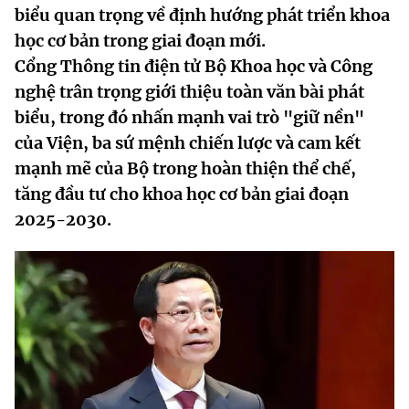
biểu quan trọng về định hướng phát triển khoa
MST IOFFICE
Văn bản QPPL
Sở Khoa học và Công nghệ
Chuyển đổi số
học cơ bản trong giai đoạn mới.
THỐNG KÊ
Cổng Thông tin điện tử Bộ Khoa học và Công
Văn bản chỉ đạo điều hành
Bưu chính, Viễn thông
nghệ trân trọng giới thiệu toàn văn bài phát
Multimedia
Khoa học và Công nghệ
Lấy ý kiến người dân về dự thảo VBQPPL
biểu, trong đó nhấn mạnh vai trò "giữ nền"
Sở hữu trí tuệ
của Viện, ba sứ mệnh chiến lược và cam kết
THƯ ĐIỆN TỬ
Đổi mới sáng tạo
Tiêu chuẩn, đo lường, chất lượng
mạnh mẽ của Bộ trong hoàn thiện thể chế,
Khác
tăng đầu tư cho khoa học cơ bản giai đoạn
Chuyển đổi số
Năng lượng nguyên tử
2025-2030.
Videos
Bưu chính, Viễn thông
Tin tổng hợp
Infographic
Sở hữu trí tuệ
Tin địa phương
Ảnh
Tiêu chuẩn, đo lường, chất lượng
Voice
Năng lượng nguyên tử
Nhiệm vụ trọng tâm