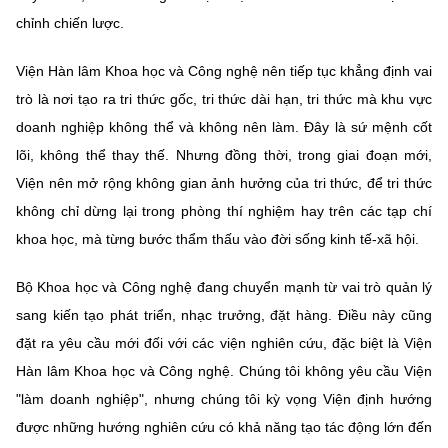
(Ghi rõ nguồn "https://mst.gov.vn" khi phát hành lại thông tin từ
chỉnh chiến lược.
website này)
Viện Hàn lâm Khoa học và Công nghệ nên tiếp tục khẳng định vai
trò là nơi tạo ra tri thức gốc, tri thức dài hạn, tri thức mà khu vực
doanh nghiệp không thể và không nên làm. Đây là sứ mệnh cốt
lõi, không thể thay thế. Nhưng đồng thời, trong giai đoạn mới,
Viện nên mở rộng không gian ảnh hưởng của tri thức, để tri thức
không chỉ dừng lại trong phòng thí nghiệm hay trên các tạp chí
khoa học, mà từng bước thẩm thấu vào đời sống kinh tế-xã hội.
Bộ Khoa học và Công nghệ đang chuyển mạnh từ vai trò quản lý
sang kiến tạo phát triển, nhạc trưởng, đặt hàng. Điều này cũng
đặt ra yêu cầu mới đối với các viện nghiên cứu, đặc biệt là Viện
Hàn lâm Khoa học và Công nghệ. Chúng tôi không yêu cầu Viện
"làm doanh nghiệp", nhưng chúng tôi kỳ vọng Viện định hướng
được những hướng nghiên cứu có khả năng tạo tác động lớn đến