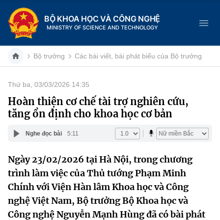
BỘ KHOA HỌC VÀ CÔNG NGHỆ
MINISTRY OF SCIENCE AND TECHNOLOGY
Bộ trưởng
Các bài viết, bài phát biểu của Bộ trưởng
Thứ ba, 03/03/2026 14:35
Danh mục
Hoàn thiện cơ chế tài trợ nghiên cứu,
tăng ổn định cho khoa học cơ bản
Trang chủ
Nghe đọc bài
5:11
Giới thiệu
Ngày 23/02/2026 tại Hà Nội, trong chương
Chức năng nhiệm vụ
Tin tức sự kiện
trình làm việc của Thủ tướng Phạm Minh
Dịch vụ công
Chính với Viện Hàn lâm Khoa học và Công
Cơ cấu tổ chức
Khoa học và Công nghệ
nghệ Việt Nam, Bộ trưởng Bộ Khoa học và
Hệ thống văn bản
Lịch sử phát triển
Đổi mới sáng tạo
Công nghệ Nguyễn Mạnh Hùng đã có bài phát