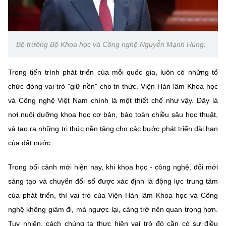
Chọn ngôn ngữ
Vietnamese
English
Bộ trưởng Bộ Khoa học và Công nghệ Nguyễn Mạnh Hùng.
Trong tiến trình phát triển của mỗi quốc gia, luôn có những tổ
BỘ KHOA HỌC VÀ CÔNG NGHỆ
chức đóng vai trò "giữ nền" cho tri thức. Viện Hàn lâm Khoa học
MINISTRY OF SCIENCE AND TECHNOLOGY
và Công nghệ Việt Nam chính là một thiết chế như vậy. Đây là
Điều khoản sử dụng
Theo dõi MST:
Góp ý
nơi nuôi dưỡng khoa học cơ bản, bảo toàn chiều sâu học thuật,
và tạo ra những tri thức nền tảng cho các bước phát triển dài hạn
Cơ quan chủ quản: Bộ Khoa học và Công nghệ (MST)
của đất nước.
Chịu trách nhiệm nội dung: Nguyễn Thị Hải Hằng
Giám đốc Trung tâm Truyền thông Khoa học và Công nghệ.
Trong bối cảnh mới hiện nay, khi khoa học - công nghệ, đổi mới
Liên hệ
sáng tạo và chuyển đổi số được xác định là động lực trung tâm
Địa chỉ: Ban Biên tập Cổng TTĐT - 18 Nguyễn Du, TP. Hà Nội
Điện thoại: 024 3936 9506
của phát triển, thì vai trò của Viện Hàn lâm Khoa học và Công
Email:
stc@mst.gov.vn
nghệ không giảm đi, mà ngược lại, càng trở nên quan trọng hơn.
©2026 Bản quyền thuộc Bộ Khoa Học và Công Nghệ
Tuy nhiên, cách chúng ta thực hiện vai trò đó cần có sự điều