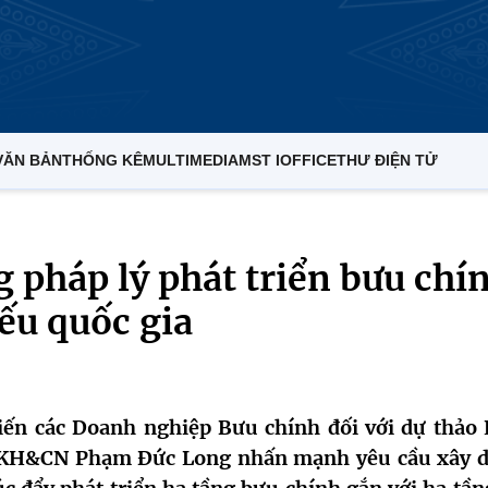
VĂN BẢN
THỐNG KÊ
MULTIMEDIA
MST IOFFICE
THƯ ĐIỆN TỬ
 pháp lý phát triển bưu chí
yếu quốc gia
kiến các Doanh nghiệp Bưu chính đối với dự thảo 
ộ KH&CN Phạm Đức Long nhấn mạnh yêu cầu xây 