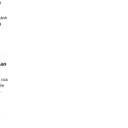
h
hành
g
iao
n của
sửa
..