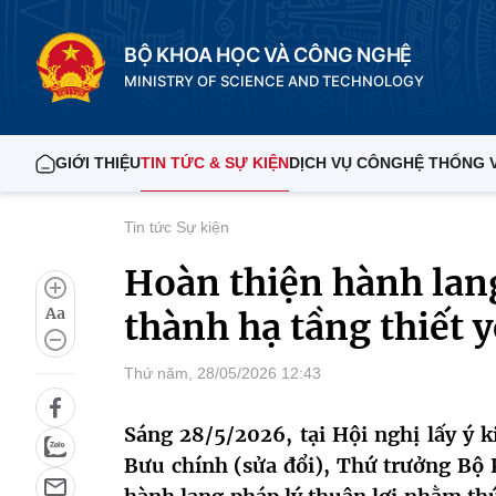
BỘ KHOA HỌC VÀ CÔNG NGHỆ
MINISTRY OF SCIENCE AND TECHNOLOGY
GIỚI THIỆU
TIN TỨC & SỰ KIỆN
DỊCH VỤ CÔNG
HỆ THỐNG 
Tin tức Sự kiện
Hoàn thiện hành lang
Aa
thành hạ tầng thiết 
Thứ năm, 28/05/2026 12:43
Sáng 28/5/2026, tại Hội nghị lấy ý 
Bưu chính (sửa đổi), Thứ trưởng B