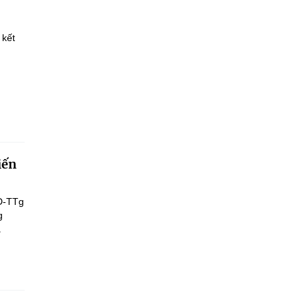
 kết
iến
Đ-TTg
g
.