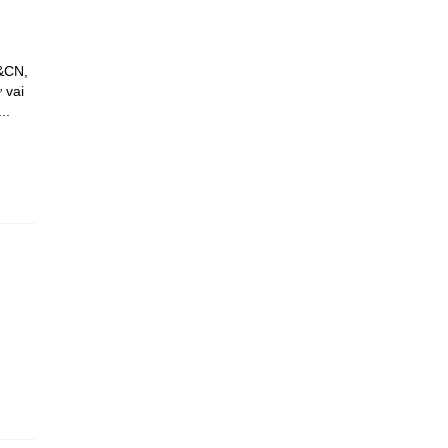
H&CN,
 vai
..