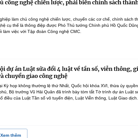
 công nghệ chiến lược, phải biến chính sách thàn
hiệp làm chủ công nghệ chiến lược, chuyển các cơ chế, chính sách t
hệ cụ thể là thông điệp được Phó Thủ tướng Chính phủ Hồ Quốc Dũn
ổi làm việc với Tập đoàn Công nghệ CMC.
i dự án Luật sửa đổi 4 luật về tần số, viễn thông, g
 và chuyển giao công nghệ
ại Kỳ họp không thường lệ thứ Nhất, Quốc hội khóa XVI, thừa ủy quyề
hủ, Bộ trưởng Vũ Hải Quân đã trình bày tóm tắt Tờ trình dự án Luật 
ố điều của Luật Tần số vô tuyến điện, Luật Viễn thông, Luật Giao dịch.
Xem thêm