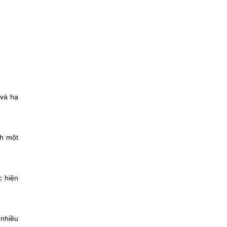
 và hạ
nh một
c hiện
 nhiều