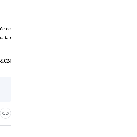
các cơ
ừa tạo
H&CN