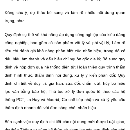
Đáng chú ý, dự thảo bổ sung và làm rõ nhiều nội dung quan
trọng, như:
Quy định cụ thể về khả năng áp dụng công nghiệp của kiểu dáng
công nghiệp, bao gồm cả sản phẩm vật lý và phi vật lý; Làm rõ
tiêu chí đánh giá khả năng phân biệt của nhãn hiệu, trong đó có
dấu hiệu âm thanh và dấu hiệu chỉ nguồn gốc địa lý; Bổ sung quy
định về nộp đơn qua hệ thống điện tử; Hoàn thiện quy trình thẩm
định hình thức, thẩm định nội dung, xử lý ý kiến phản đối; Quy
định chi tiết về duy trì, gia hạn, sửa đổi, chấm dứt, hủy bỏ hiệu
lực văn bằng bảo hộ; Thủ tục xử lý đơn quốc tế theo các hệ
thống PCT, La Hay và Madrid; Cơ chế tiếp nhận và xử lý yêu cầu
thẩm định nhanh đối với đơn sáng chế, nhãn hiệu.
Bên cạnh việc quy định chi tiết các nội dung mới được Luật giao,
dự thảo Thông tư cũng kế thừa có chọn lọc các quy định còn phù