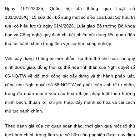
Chọn ngôn ngữ
Ngày 10/12/2025, Quốc hội đã thông qua Luật số
Vietnamese
English
131/2025/QH15 sửa đổi, bổ sung một số điều của Luật Sở hữu trí
tuệ, có hiệu lực từ ngày 01/4/2026. Luật giao Bộ trưởng Bộ Khoa
học và Công nghệ quy định chi tiết nhiều nội dung liên quan đến
thủ tục hành chính trong lĩnh vực sở hữu công nghiệp.
BỘ KHOA HỌC VÀ CÔNG NGHỆ
MINISTRY OF SCIENCE AND TECHNOLOGY
Việc xây dựng Thông tư mới nhằm kịp thời thể chế hóa các quy
Điều khoản sử dụng
Theo dõi MST:
Góp ý
định được giao, đồng thời cụ thể hóa tinh thần của Nghị quyết số
66-NQ/TW về đổi mới công tác xây dựng và thi hành pháp luật,
Cơ quan chủ quản: Bộ Khoa học và Công nghệ (MST)
cũng như Nghị quyết số 68-NQ/TW về phát triển kinh tế tư nhân,
Chịu trách nhiệm nội dung: Nguyễn Thị Hải Hằng
trong đó nhấn mạnh yêu cầu hoàn thiện pháp luật theo hướng
Giám đốc Trung tâm Truyền thông Khoa học và Công nghệ.
minh bạch, thuận lợi, chi phí thấp, đẩy mạnh số hóa và cải cách
Liên hệ
thủ tục hành chính.
Địa chỉ: Ban Biên tập Cổng TTĐT - 18 Nguyễn Du, TP. Hà Nội
Điện thoại: 024 3936 9506
Theo đánh giá của cơ quan soạn thảo, thời gian qua một số thủ
Email:
stc@mst.gov.vn
©2026 Bản quyền thuộc Bộ Khoa Học và Công Nghệ
tục hành chính trong lĩnh vực sở hữu công nghiệp được quy định