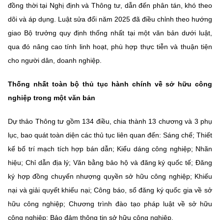
(Ghi rõ nguồn "https://mst.gov.vn" khi phát hành lại thông tin từ
đồng thời tại Nghị định và Thông tư, dẫn đến phân tán, khó theo
website này)
dõi và áp dụng. Luật sửa đổi năm 2025 đã điều chỉnh theo hướng
giao Bộ trưởng quy định thống nhất tại một văn bản dưới luật,
qua đó nâng cao tính linh hoạt, phù hợp thực tiễn và thuận tiện
cho người dân, doanh nghiệp.
Thống nhất toàn bộ thủ tục hành chính về sở hữu công
nghiệp trong một văn bản
Dự thảo Thông tư gồm 134 điều, chia thành 13 chương và 3 phụ
lục, bao quát toàn diện các thủ tục liên quan đến: Sáng chế; Thiết
kế bố trí mạch tích hợp bán dẫn; Kiểu dáng công nghiệp; Nhãn
hiệu; Chỉ dẫn địa lý; Văn bằng bảo hộ và đăng ký quốc tế; Đăng
ký hợp đồng chuyển nhượng quyền sở hữu công nghiệp; Khiếu
nại và giải quyết khiếu nại; Công báo, sổ đăng ký quốc gia về sở
hữu công nghiệp; Chương trình đào tạo pháp luật về sở hữu
công nghiệp; Bảo đảm thông tin sở hữu công nghiệp.