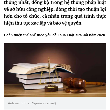
thống nhất, đồng bộ trong hệ thống pháp luật
MST IOFFICE
Văn bản QPPL
Sở Khoa học và Công nghệ
Chuyển đổi số
về sở hữu công nghiệp, đồng thời tạo thuận lợi
hơn cho tổ chức, cá nhân trong quá trình thực
THỐNG KÊ
Văn bản chỉ đạo điều hành
Bưu chính, Viễn thông
hiện thủ tục xác lập và bảo vệ quyền.
Multimedia
Khoa học và Công nghệ
Lấy ý kiến người dân về dự thảo VBQPPL
Sở hữu trí tuệ
Hoàn thiện thể chế theo yêu cầu của Luật sửa đổi năm 2025
THƯ ĐIỆN TỬ
Đổi mới sáng tạo
Tiêu chuẩn, đo lường, chất lượng
Khác
Chuyển đổi số
Năng lượng nguyên tử
Videos
Bưu chính, Viễn thông
Tin tổng hợp
Infographic
Sở hữu trí tuệ
Tin địa phương
Ảnh
Tiêu chuẩn, đo lường, chất lượng
Voice
Năng lượng nguyên tử
Nhiệm vụ trọng tâm
Ảnh minh họa (Nguồn internet)