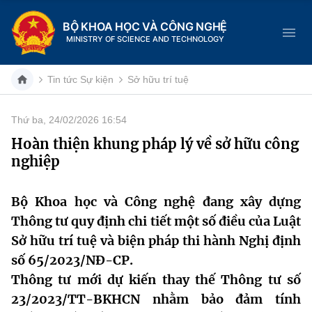
BỘ KHOA HỌC VÀ CÔNG NGHỆ
MINISTRY OF SCIENCE AND TECHNOLOGY
Tin tức Sự kiện
Sở hữu trí tuệ
Thứ ba, 24/02/2026 16:54
Danh mục
Hoàn thiện khung pháp lý về sở hữu công
nghiệp
Trang chủ
Giới thiệu
Bộ Khoa học và Công nghệ đang xây dựng
Thông tư quy định chi tiết một số điều của Luật
Chức năng nhiệm vụ
Tin tức sự kiện
Sở hữu trí tuệ và biện pháp thi hành Nghị định
số 65/2023/NĐ-CP.
Dịch vụ công
Cơ cấu tổ chức
Khoa học và Công nghệ
Thông tư mới dự kiến thay thế Thông tư số
Hệ thống văn bản
23/2023/TT-BKHCN nhằm bảo đảm tính
Lịch sử phát triển
Đổi mới sáng tạo