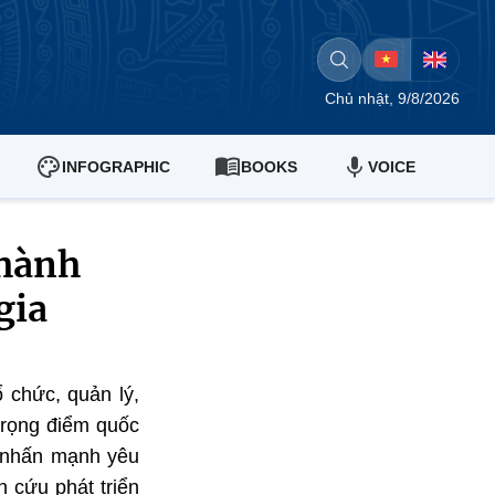
Chủ nhật, 9/8/2026
INFOGRAPHIC
BOOKS
VOICE
 hành
gia
ổ chức, quản lý,
trọng điểm quốc
 nhấn mạnh yêu
 cứu phát triển