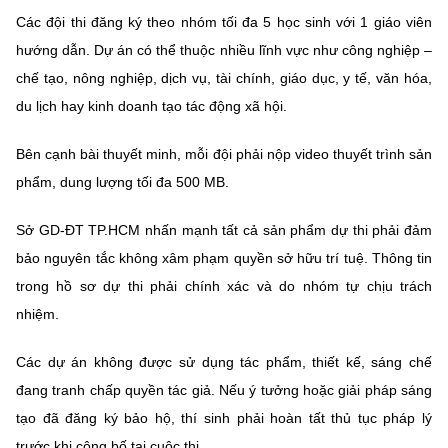
(Ghi rõ nguồn "https://mst.gov.vn" khi phát hành lại thông tin từ
Các đội thi đăng ký theo nhóm tối đa 5 học sinh với 1 giáo viên
website này)
hướng dẫn. Dự án có thể thuộc nhiều lĩnh vực như công nghiệp –
chế tạo, nông nghiệp, dịch vụ, tài chính, giáo dục, y tế, văn hóa,
du lịch hay kinh doanh tạo tác động xã hội.
Bên cạnh bài thuyết minh, mỗi đội phải nộp video thuyết trình sản
phẩm, dung lượng tối đa 500 MB.
Sở GD-ĐT TP.HCM nhấn mạnh tất cả sản phẩm dự thi phải đảm
bảo nguyên tắc không xâm phạm quyền sở hữu trí tuệ. Thông tin
trong hồ sơ dự thi phải chính xác và do nhóm tự chịu trách
nhiệm.
Các dự án không được sử dụng tác phẩm, thiết kế, sáng chế
đang tranh chấp quyền tác giả. Nếu ý tưởng hoặc giải pháp sáng
tạo đã đăng ký bảo hộ, thí sinh phải hoàn tất thủ tục pháp lý
trước khi công bố tại cuộc thi.