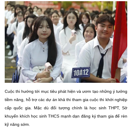
Chọn ngôn ngữ
Vietnamese
English
BỘ KHOA HỌC VÀ CÔNG NGHỆ
MINISTRY OF SCIENCE AND TECHNOLOGY
Điều khoản sử dụng
Theo dõi MST:
Góp ý
Cơ quan chủ quản: Bộ Khoa học và Công nghệ (MST)
Chịu trách nhiệm nội dung: Nguyễn Thị Hải Hằng
Cuộc thi hướng tới mục tiêu phát hiện và ươm tạo những ý tưởng
Giám đốc Trung tâm Truyền thông Khoa học và Công nghệ.
tiềm năng, hỗ trợ các dự án khả thi tham gia cuộc thi khởi nghiệp
Liên hệ
Địa chỉ: Ban Biên tập Cổng TTĐT - 18 Nguyễn Du, TP. Hà Nội
cấp quốc gia. Mặc dù đối tượng chính là học sinh THPT, Sở
Điện thoại: 024 3936 9506
khuyến khích học sinh THCS mạnh dạn đăng ký tham gia để rèn
Email:
stc@mst.gov.vn
kỹ năng sớm.
©2026 Bản quyền thuộc Bộ Khoa Học và Công Nghệ