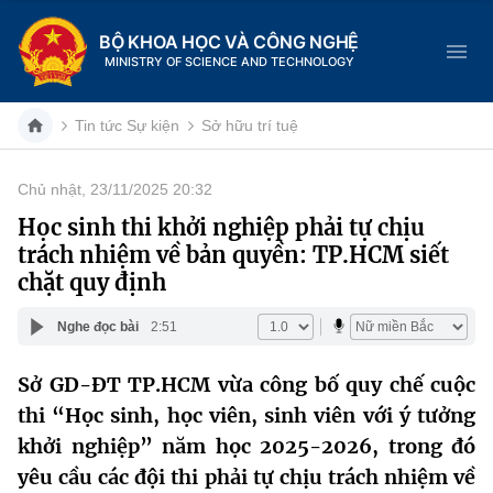
BỘ KHOA HỌC VÀ CÔNG NGHỆ
MINISTRY OF SCIENCE AND TECHNOLOGY
Tin tức Sự kiện
Sở hữu trí tuệ
Chủ nhật, 23/11/2025 20:32
Danh mục
Học sinh thi khởi nghiệp phải tự chịu
trách nhiệm về bản quyền: TP.HCM siết
Trang chủ
chặt quy định
Giới thiệu
Nghe đọc bài
2:51
Chức năng nhiệm vụ
Tin tức sự kiện
Sở GD-ĐT TP.HCM vừa công bố quy chế cuộc
thi “Học sinh, học viên, sinh viên với ý tưởng
Dịch vụ công
Cơ cấu tổ chức
Khoa học và Công nghệ
khởi nghiệp” năm học 2025-2026, trong đó
Hệ thống văn bản
Lịch sử phát triển
Đổi mới sáng tạo
yêu cầu các đội thi phải tự chịu trách nhiệm về