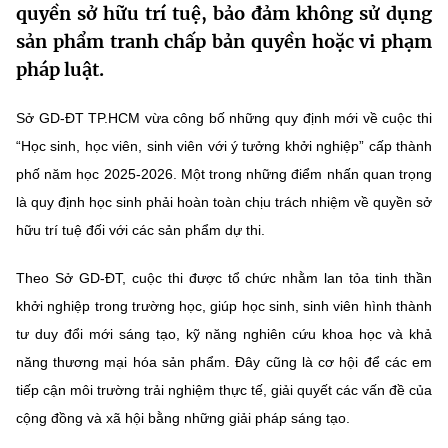
quyền sở hữu trí tuệ, bảo đảm không sử dụng
MST IOFFICE
Văn bản QPPL
Sở Khoa học và Công nghệ
Chuyển đổi số
sản phẩm tranh chấp bản quyền hoặc vi phạm
pháp luật.
THỐNG KÊ
Văn bản chỉ đạo điều hành
Bưu chính, Viễn thông
Multimedia
Khoa học và Công nghệ
Sở GD-ĐT TP.HCM vừa công bố những quy định mới về cuộc thi
Lấy ý kiến người dân về dự thảo VBQPPL
Sở hữu trí tuệ
“Học sinh, học viên, sinh viên với ý tưởng khởi nghiệp” cấp thành
THƯ ĐIỆN TỬ
Đổi mới sáng tạo
phố năm học 2025-2026. Một trong những điểm nhấn quan trọng
Tiêu chuẩn, đo lường, chất lượng
Khác
là quy định học sinh phải hoàn toàn chịu trách nhiệm về quyền sở
Chuyển đổi số
Năng lượng nguyên tử
hữu trí tuệ đối với các sản phẩm dự thi.
Videos
Bưu chính, Viễn thông
Tin tổng hợp
Theo Sở GD-ĐT, cuộc thi được tổ chức nhằm lan tỏa tinh thần
Infographic
khởi nghiệp trong trường học, giúp học sinh, sinh viên hình thành
Sở hữu trí tuệ
Tin địa phương
Ảnh
tư duy đổi mới sáng tạo, kỹ năng nghiên cứu khoa học và khả
Tiêu chuẩn, đo lường, chất lượng
năng thương mại hóa sản phẩm. Đây cũng là cơ hội để các em
Voice
tiếp cận môi trường trải nghiệm thực tế, giải quyết các vấn đề của
Năng lượng nguyên tử
Nhiệm vụ trọng tâm
cộng đồng và xã hội bằng những giải pháp sáng tạo.