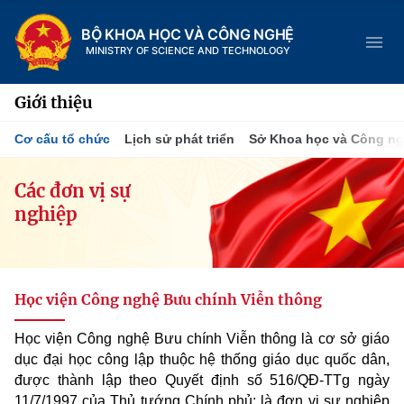
BỘ KHOA HỌC VÀ CÔNG NGHỆ
MINISTRY OF SCIENCE AND TECHNOLOGY
Giới thiệu
Cơ cấu tổ chức
Lịch sử phát triển
Sở Khoa học và Công n
Danh mục
Các đơn vị sự
nghiệp
Trang chủ
Giới thiệu
Học viện Công nghệ Bưu chính Viễn thông
Chức năng nhiệm vụ
Tin tức sự kiện
Học viện Công nghệ Bưu chính Viễn thông là cơ sở giáo
Dịch vụ công
Cơ cấu tổ chức
Khoa học và Công nghệ
dục đại học công lập thuộc hệ thống giáo dục quốc dân,
được thành lập theo Quyết định số 516/QĐ-TTg ngày
Hệ thống văn bản
Lịch sử phát triển
Đổi mới sáng tạo
11/7/1997 của Thủ tướng Chính phủ; là đơn vị sự nghiệp