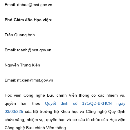
(Ghi rõ nguồn "https://mst.gov.vn" khi phát hành lại thông tin từ
Email: dhbac@mst.gov.vn
website này)
Phó Giám đốc Học viện:
Trần Quang Anh
Email: tqanh@mst.gov.vn
Nguyễn Trung Kiên
Email: nt.kien@mst.gov.vn
Học viện Công nghệ Bưu chính Viễn thông có các nhiệm vụ,
quyền hạn theo
Quyết định số 171/QĐ-BKHCN ngày
03/03/225
của Bộ trưởng Bộ Khoa học và Công nghệ Quy định
chức năng, nhiệm vụ, quyền hạn và cơ cấu tổ chức của Học viện
Công nghệ Bưu chính Viễn thông