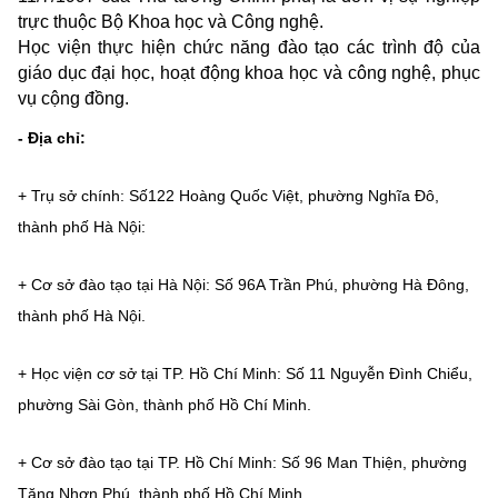
trực thuộc Bộ Khoa học và Công nghệ.
MST IOFFICE
Văn bản QPPL
Sở Khoa học và Công nghệ
Chuyển đổi số
Học viện thực hiện chức năng đào tạo các trình độ của
giáo dục đại học, hoạt động khoa học và công nghệ, phục
THỐNG KÊ
Văn bản chỉ đạo điều hành
Bưu chính, Viễn thông
vụ cộng đồng.
Multimedia
Khoa học và Công nghệ
Lấy ý kiến người dân về dự thảo VBQPPL
- Địa chỉ:
Sở hữu trí tuệ
THƯ ĐIỆN TỬ
Đổi mới sáng tạo
+ Trụ sở chính: Số122 Hoàng Quốc Việt, phường Nghĩa Đô,
Tiêu chuẩn, đo lường, chất lượng
Khác
thành phố Hà Nội:
Chuyển đổi số
Năng lượng nguyên tử
Videos
+ Cơ sở đào tạo tại Hà Nội: Số 96A Trần Phú, phường Hà Đông,
Bưu chính, Viễn thông
Tin tổng hợp
Infographic
thành phố Hà Nội.
Sở hữu trí tuệ
Tin địa phương
Ảnh
+ Học viện cơ sở tại TP. Hồ Chí Minh: Số 11 Nguyễn Đình Chiểu,
Tiêu chuẩn, đo lường, chất lượng
phường Sài Gòn, thành phố Hồ Chí Minh.
Voice
Năng lượng nguyên tử
Nhiệm vụ trọng tâm
+ Cơ sở đào tạo tại TP. Hồ Chí Minh: Số 96 Man Thiện, phường
Tăng Nhơn Phú, thành phố Hồ Chí Minh.