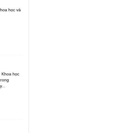
Khoa học và
ộ Khoa học
trong
...