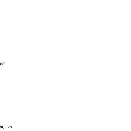
ghệ
 học và