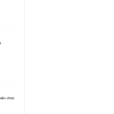
ệ.
hiện chức