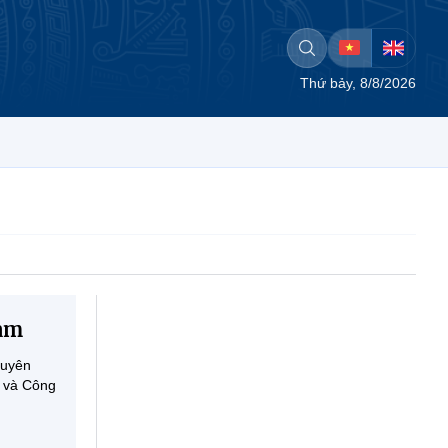
Thứ bảy, 8/8/2026
Nam
huyên
c và Công