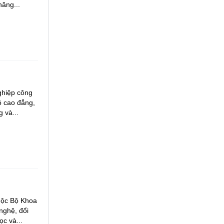
năng...
ghiệp công
ộ cao đẳng,
 và...
huộc Bộ Khoa
nghệ, đổi
ọc và...