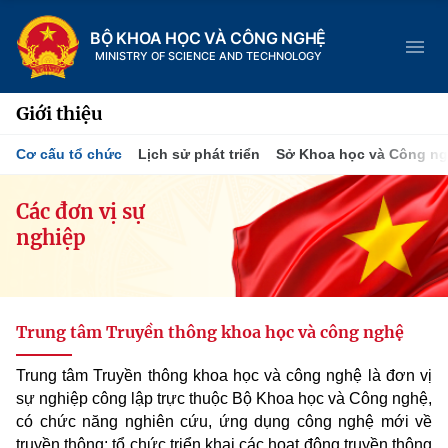
BỘ KHOA HỌC VÀ CÔNG NGHỆ
MINISTRY OF SCIENCE AND TECHNOLOGY
Giới thiệu
Cơ cấu tổ chức
Lịch sử phát triển
Sở Khoa học và Công n
Danh mục
Các đơn vị sự
nghiệp
Trang chủ
Giới thiệu
Trung tâm Truyền thông khoa học và công nghệ
Chức năng nhiệm vụ
Tin tức sự kiện
Trung tâm Truyền thông khoa học và công nghệ là đơn vị
Dịch vụ công
Cơ cấu tổ chức
Khoa học và Công nghệ
sự nghiệp công lập trực thuộc Bộ Khoa học và Công nghệ,
có chức năng nghiên cứu, ứng dụng công nghệ mới về
Hệ thống văn bản
Lịch sử phát triển
Đổi mới sáng tạo
truyền thông; tổ chức triển khai các hoạt động truyền thông