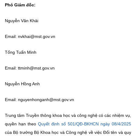
Chọn ngôn ngữ
Phó Giám đốc:
Vietnamese
English
Nguyễn Văn Khải
Email: nvkhai@mst.gov.vn
BỘ KHOA HỌC VÀ CÔNG NGHỆ
Tống Tuấn Minh
MINISTRY OF SCIENCE AND TECHNOLOGY
Điều khoản sử dụng
Theo dõi MST:
Góp ý
Email: ttminh@mst.gov.vn
Cơ quan chủ quản: Bộ Khoa học và Công nghệ (MST)
Nguyễn Hồng Anh
Chịu trách nhiệm nội dung: Nguyễn Thị Hải Hằng
Giám đốc Trung tâm Truyền thông Khoa học và Công nghệ.
Email: nguyenhonganh@mst.gov.vn
Liên hệ
Địa chỉ: Ban Biên tập Cổng TTĐT - 18 Nguyễn Du, TP. Hà Nội
Trung tâm Truyền thông khoa học và công nghệ có các nhiệm vụ,
Điện thoại: 024 3936 9506
Email:
quyền hạn theo
stc@mst.gov.vn
Quyết định số 501/QĐ-BKHCN ngày 08/4/2025
©2026 Bản quyền thuộc Bộ Khoa Học và Công Nghệ
của Bộ trưởng Bộ Khoa học và Công nghệ về việc Đổi tên và quy