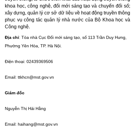
khoa học, công nghệ, đổi mới sáng tạo và chuyển đổi số;
MST IOFFICE
Văn bản QPPL
Sở Khoa học và Công nghệ
Chuyển đổi số
xây dựng, quản lý cơ sở dữ liệu về hoạt động truyền thông
phục vụ công tác quản lý nhà nước của Bộ Khoa học và
THỐNG KÊ
Văn bản chỉ đạo điều hành
Bưu chính, Viễn thông
Công nghệ.
Multimedia
Khoa học và Công nghệ
Lấy ý kiến người dân về dự thảo VBQPPL
Địa chỉ
: Tòa nhà Cục Đổi mới sáng tạo, số 113 Trần Duy Hưng,
Sở hữu trí tuệ
Phường Yên Hòa, TP. Hà Nội.
THƯ ĐIỆN TỬ
Đổi mới sáng tạo
Tiêu chuẩn, đo lường, chất lượng
Khác
Điện thoại: 02439369506
Chuyển đổi số
Năng lượng nguyên tử
Videos
Email: ttkhcn@mst.gov.vn
Bưu chính, Viễn thông
Tin tổng hợp
Infographic
Giám đốc
Sở hữu trí tuệ
Tin địa phương
Ảnh
Nguyễn Thị Hải Hằng
Tiêu chuẩn, đo lường, chất lượng
Voice
Năng lượng nguyên tử
Email: haihang@mst.gov.vn
Nhiệm vụ trọng tâm