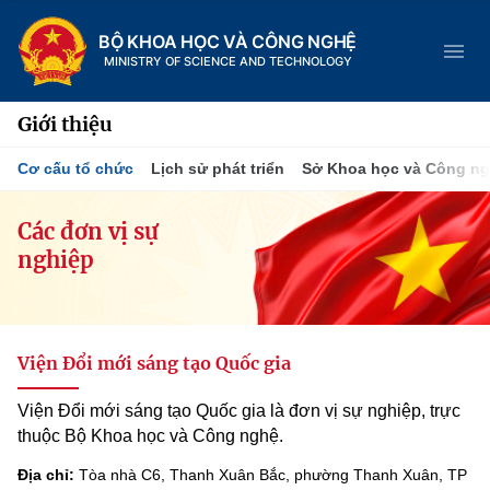
BỘ KHOA HỌC VÀ CÔNG NGHỆ
MINISTRY OF SCIENCE AND TECHNOLOGY
Giới thiệu
Cơ cấu tổ chức
Lịch sử phát triển
Sở Khoa học và Công n
Danh mục
Các đơn vị sự
nghiệp
Trang chủ
Giới thiệu
Viện Đổi mới sáng tạo Quốc gia
Chức năng nhiệm vụ
Tin tức sự kiện
Viện Đổi mới sáng tạo Quốc gia là đơn vị sự nghiệp, trực
Dịch vụ công
Cơ cấu tổ chức
Khoa học và Công nghệ
thuộc Bộ Khoa học và Công nghệ.
Hệ thống văn bản
Lịch sử phát triển
Đổi mới sáng tạo
Địa chỉ:
Tòa nhà C6, Thanh Xuân Bắc, phường Thanh Xuân, TP