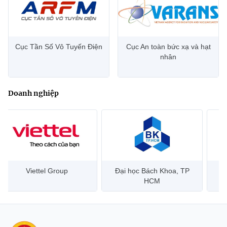
(Ghi rõ nguồn "https://mst.gov.vn" khi phát hành lại thông tin từ
website này)
Cục Tần Số Vô Tuyến Điện
Cục An toàn bức xạ và hạt
nhân
Doanh nghiệp
Viettel Group
Đại học Bách Khoa, TP
HCM