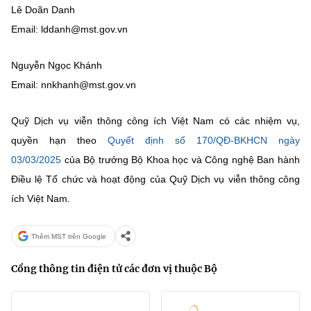
Chọn ngôn ngữ
Lê Doãn Danh
Email: lddanh@mst.gov.vn
Vietnamese
English
Nguyễn Ngọc Khánh
Email: nnkhanh@mst.gov.vn
BỘ KHOA HỌC VÀ CÔNG NGHỆ
MINISTRY OF SCIENCE AND TECHNOLOGY
Quỹ Dịch vụ viễn thông công ích Việt Nam có các nhiệm vụ,
quyền hạn theo
Quyết định số 170/QĐ-BKHCN ngày
Điều khoản sử dụng
Theo dõi MST:
Góp ý
03/03/2025
của Bộ trưởng Bộ Khoa học và Công nghệ Ban hành
Điều lệ Tổ chức và hoạt động của Quỹ Dịch vụ viễn thông công
Cơ quan chủ quản: Bộ Khoa học và Công nghệ (MST)
ích Việt Nam.
Chịu trách nhiệm nội dung: Nguyễn Thị Hải Hằng
Giám đốc Trung tâm Truyền thông Khoa học và Công nghệ.
Liên hệ
Thêm MST trên Google
Địa chỉ: Ban Biên tập Cổng TTĐT - 18 Nguyễn Du, TP. Hà Nội
Điện thoại: 024 3936 9506
Cổng thông tin điện tử các đơn vị thuộc Bộ
Email:
stc@mst.gov.vn
©2026 Bản quyền thuộc Bộ Khoa Học và Công Nghệ