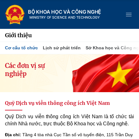
BỘ KHOA HỌC VÀ CÔNG NGHỆ
MINISTRY OF SCIENCE AND TECHNOLOGY
Giới thiệu
Cơ cấu tổ chức
Lịch sử phát triển
Sở Khoa học và Công n
Danh mục
Các đơn vị sự
nghiệp
Trang chủ
Giới thiệu
Quỹ Dịch vụ viễn thông công ích Việt Nam
Chức năng nhiệm vụ
Tin tức sự kiện
Quỹ Dịch vụ viễn thông công ích Việt Nam là tổ chức tài
Dịch vụ công
Cơ cấu tổ chức
Khoa học và Công nghệ
chính Nhà nước, trực thuộc Bộ Khoa học và Công nghệ.
Hệ thống văn bản
Lịch sử phát triển
Đổi mới sáng tạo
Địa chỉ:
Tầng 4 tòa nhà Cục Tần số vô tuyến điện, 115 Trần Duy