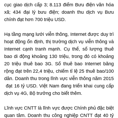
(Ghi rõ nguồn "https://mst.gov.vn" khi phát hành lại thông tin từ
cục giao dịch cấp 3; 8.113 điểm Bưu điện văn hóa
website này)
xã; 434 đại lý bưu điện; doanh thu dịch vụ Bưu
chính đạt hơn 700 triệu USD.
Hạ tầng mạng lưới viễn thông, Internet được duy trì
hoạt động ổn định, thị trường dịch vụ viễn thông và
Internet cạnh tranh mạnh. Cụ thể, số lượng thuê
bao di động khoảng 130 triệu, trong đó có khoảng
20 triệu thuê bao 3G. Số thuê bao Internet băng
rộng đạt trên 22,4 triệu, chiếm tỉ lệ 25 thuê bao/100
dân. Doanh thu trong lĩnh vực viễn thông năm 2015
đạt 16 tỷ USD. Việt Nam đang triển khai cung cấp
dịch vụ 4G, Bộ trưởng cho biết thêm.
Lĩnh vực CNTT là lĩnh vực được Chính phủ đặc biệt
quan tâm. Doanh thu công nghiệp CNTT đạt 40 tỷ