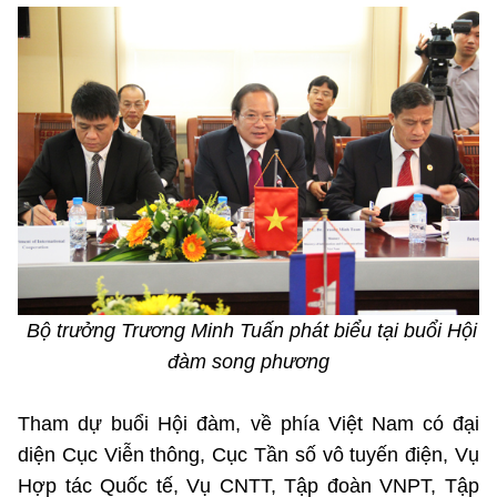
MST IOFFICE
Văn bản QPPL
Sở Khoa học và Công nghệ
Chuyển đổi số
THỐNG KÊ
Văn bản chỉ đạo điều hành
Bưu chính, Viễn thông
Multimedia
Khoa học và Công nghệ
Lấy ý kiến người dân về dự thảo VBQPPL
Sở hữu trí tuệ
THƯ ĐIỆN TỬ
Đổi mới sáng tạo
Tiêu chuẩn, đo lường, chất lượng
Khác
Chuyển đổi số
Năng lượng nguyên tử
Videos
Bưu chính, Viễn thông
Tin tổng hợp
Infographic
Bộ trưởng Trương Minh Tuấn phát biểu tại buổi Hội
Sở hữu trí tuệ
Tin địa phương
đàm song phương
Ảnh
Tiêu chuẩn, đo lường, chất lượng
Voice
Tham dự buổi Hội đàm, về phía Việt Nam có đại
diện Cục Viễn thông, Cục Tần số vô tuyến điện, Vụ
Năng lượng nguyên tử
Nhiệm vụ trọng tâm
Hợp tác Quốc tế, Vụ CNTT, Tập đoàn VNPT, Tập