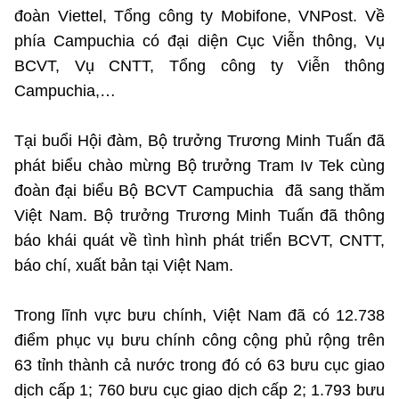
Chọn ngôn ngữ
đoàn Viettel, Tổng công ty Mobifone, VNPost. Về
phía Campuchia có đại diện Cục Viễn thông, Vụ
Vietnamese
English
BCVT, Vụ CNTT, Tổng công ty Viễn thông
Campuchia,…
BỘ KHOA HỌC VÀ CÔNG NGHỆ
Tại buổi Hội đàm, Bộ trưởng Trương Minh Tuấn đã
MINISTRY OF SCIENCE AND TECHNOLOGY
phát biểu chào mừng Bộ trưởng Tram Iv Tek cùng
Điều khoản sử dụng
Theo dõi MST:
Góp ý
đoàn đại biểu Bộ BCVT Campuchia đã sang thăm
Việt Nam. Bộ trưởng Trương Minh Tuấn đã thông
báo khái quát về tình hình phát triển BCVT, CNTT,
Cơ quan chủ quản: Bộ Khoa học và Công nghệ (MST)
báo chí, xuất bản tại Việt Nam.
Chịu trách nhiệm nội dung: Nguyễn Thị Hải Hằng
Giám đốc Trung tâm Truyền thông Khoa học và Công nghệ.
Liên hệ
Trong lĩnh vực bưu chính, Việt Nam đã có 12.738
Địa chỉ: Ban Biên tập Cổng TTĐT - 18 Nguyễn Du, TP. Hà Nội
điểm phục vụ bưu chính công cộng phủ rộng trên
Điện thoại: 024 3936 9506
63 tỉnh thành cả nước trong đó có 63 bưu cục giao
Email:
stc@mst.gov.vn
©2026 Bản quyền thuộc Bộ Khoa Học và Công Nghệ
dịch cấp 1; 760 bưu cục giao dịch cấp 2; 1.793 bưu