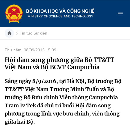
BỘ KHOA HỌC VÀ CÔNG NGHỆ
MINISTRY OF SCIENCE AND TECHNOLOGY
Tin tức Sự kiện
Thứ năm, 08/09/2016 15:09
Danh mục
Hội đàm song phương giữa Bộ TT&TT
Việt Nam và Bộ BCVT Campuchia
Trang chủ
Sáng ngày 8/9/2016, tại Hà Nội, Bộ trưởng Bộ
Giới thiệu
TT&TT Việt Nam Trương Minh Tuấn và Bộ
Chức năng nhiệm vụ
Tin tức sự kiện
trưởng Bộ Bưu chính Viễn thông Campuchia
Tram Iv Tek đã chủ trì buổi Hội đàm song
Dịch vụ công
Cơ cấu tổ chức
Khoa học và Công nghệ
phương trong lĩnh vực bưu chính, viễn thông
giữa hai Bộ.
Hệ thống văn bản
Lịch sử phát triển
Đổi mới sáng tạo