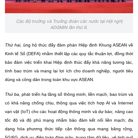
Các Bộ trưởng và Trưởng đoàn các nước tại Hội nghị
ADGMIN lần thứ 6.
Thứ hai,
ủng hộ thúc đẩy đàm phán Hiệp định Khung ASEAN về
Kinh tế Số (DEFA) nhằm thiết lập các quy tắc thuận lợi, đồng thời
bảo đảm việc triển khai Hiệp định thúc đẩy khả năng tương tác,
tính bao trùm và mang lại lợi ích cho doanh nghiệp, người tiêu
dùng và công dân trong toàn khu vực ASEAN.
Thứ ba,
phát triển hạ tầng số thông minh, liền mạch, bao trùm và
có khả năng chống chịu, thông qua việc tích hợp AI và Internet
vạn vật (IoT) cho các hoạt động thông minh và dự báo; nâng cao
tốc độ và độ phủ mạng nhằm bảo đảm kết nối liền mạch; đa
dạng hóa phương thức tiếp cận thông qua mạng băng rộng,
5G/6G, dịch vụ điện toán đám mây, trung tâm dữ liệu, vệ tinh quỹ