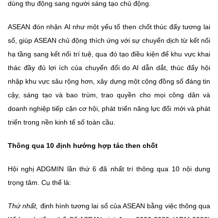
dùng thụ động sang người sáng tạo chủ động.
ASEAN đón nhận
AI như một yếu tố then chốt thúc đẩy tương lai
số, giúp ASEAN chủ động thích ứng với sự chuyển dịch từ kết nối
hạ tầng sang kết nối trí tuệ, qua đó tạo điều kiện để khu vực khai
thác đầy đủ lợi ích của chuyển đổi do AI dẫn dắt, thúc đẩy hội
nhập khu vực sâu rộng hơn, xây dựng một cộng đồng số đáng tin
cậy, sáng tạo và bao trùm, trao quyền cho mọi công dân và
doanh nghiệp tiếp cận cơ hội, phát triển năng lực đổi mới và phát
triển trong nền kinh tế số toàn cầu.
Thông qua 10 định hướng hợp tác then chốt
Hội nghị ADGMIN lần thứ 6 đã nhất trí
thông qua 10 nội dung
trọng tâm. Cụ thể là:
Thứ nhất,
định hình tương lai số của ASEAN bằng việc thông qua