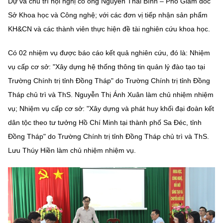
Dự và chủ trì hội nghị có ông Nguyễn Thái Bình – Phó Giám đốc
MST IOFFICE
Văn bản QPPL
Sở Khoa học và Công nghệ
Chuyển đổi số
Sở Khoa học và Công nghệ; với các đơn vị tiếp nhận sản phẩm
KH&CN và các thành viên thực hiện đề tài nghiên cứu khoa học.
THỐNG KÊ
Văn bản chỉ đạo điều hành
Bưu chính, Viễn thông
Có 02 nhiệm vụ được báo cáo kết quả nghiên cứu, đó là: Nhiệm
Multimedia
Khoa học và Công nghệ
Lấy ý kiến người dân về dự thảo VBQPPL
Sở hữu trí tuệ
vụ cấp cơ sở: "Xây dựng hệ thống thông tin quản lý đào tạo tại
THƯ ĐIỆN TỬ
Trường Chính trị tỉnh Đồng Tháp" do Trường Chính trị tỉnh Đồng
Đổi mới sáng tạo
Tiêu chuẩn, đo lường, chất lượng
Tháp chủ trì và ThS. Nguyễn Thị Ánh Xuân làm chủ nhiệm nhiệm
Khác
Chuyển đổi số
vụ; Nhiệm vụ cấp cơ sở: "Xây dựng và phát huy khối đại đoàn kết
Năng lượng nguyên tử
Videos
dân tộc theo tư tưởng Hồ Chí Minh tại thành phố Sa Đéc, tỉnh
Bưu chính, Viễn thông
Đồng Tháp" do Trường Chính trị tỉnh Đồng Tháp chủ trì và ThS.
Tin tổng hợp
Infographic
Lưu Thúy Hiền làm chủ nhiệm nhiệm vụ.
Sở hữu trí tuệ
Tin địa phương
Ảnh
Tiêu chuẩn, đo lường, chất lượng
Voice
Năng lượng nguyên tử
Nhiệm vụ trọng tâm