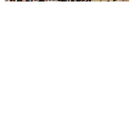
Nâng cao chất lượng công tác quán triệt, tuyên truyền và
triển khai thực hiện các chỉ thị, nghị quyết, quy định...
Trong thời gian qua, tại Đảng bộ Tổng công ty Bưu điện Việt
Nam, công tác tổ chức nghiên cứu, học tập, quán triệt và triển
khai các chỉ thị, nghị quyết, quy định của Đảng, đặc biệt là...