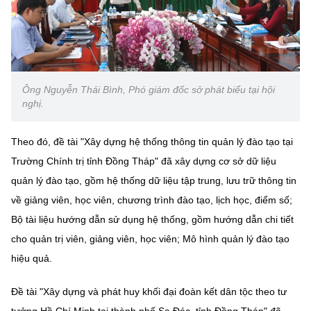
Chọn ngôn ngữ
Vietnamese
English
Ông Nguyễn Thái Bình, Phó giám đốc sở phát biểu tại hội
nghị.
BỘ KHOA HỌC VÀ CÔNG NGHỆ
MINISTRY OF SCIENCE AND TECHNOLOGY
Theo đó, đề tài "Xây dựng hệ thống thông tin quản lý đào tạo tại
Điều khoản sử dụng
Theo dõi MST:
Góp ý
Trường Chính trị tỉnh Đồng Tháp" đã xây dựng cơ sở dữ liệu
quản lý đào tạo, gồm hệ thống dữ liệu tập trung, lưu trữ thông tin
Cơ quan chủ quản: Bộ Khoa học và Công nghệ (MST)
về giảng viên, học viên, chương trình đào tạo, lịch học, điểm số;
Chịu trách nhiệm nội dung: Nguyễn Thị Hải Hằng
Bộ tài liệu hướng dẫn sử dụng hệ thống, gồm hướng dẫn chi tiết
Giám đốc Trung tâm Truyền thông Khoa học và Công nghệ.
Liên hệ
cho quản trị viên, giảng viên, học viên; Mô hình quản lý đào tạo
Địa chỉ: Ban Biên tập Cổng TTĐT - 18 Nguyễn Du, TP. Hà Nội
hiệu quả.
Điện thoại: 024 3936 9506
Email:
stc@mst.gov.vn
Đề tài "Xây dựng và phát huy khối đại đoàn kết dân tộc theo tư
©2026 Bản quyền thuộc Bộ Khoa Học và Công Nghệ
tưởng Hồ Chí Minh tại thành phố Sa Đéc, tỉnh Đồng Tháp" đã