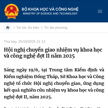
BỘ KHOA HỌC VÀ CÔNG NGHỆ
MINISTRY OF SCIENCE AND TECHNOLOGY
Tin tức Sự kiện
Tin địa phương
Thứ bảy, 25/10/2025 21:13
Danh mục
Hội nghị chuyển giao nhiệm vụ khoa học
và công nghệ đợt II năm 2025
Trang chủ
Giới thiệu
Sáng ngày 19/6, tại Trung tâm Kiểm định và
Kiểm nghiệm Đồng Tháp, Sở Khoa học và Công
Chức năng nhiệm vụ
Tin tức sự kiện
nghệ tổ chức Hội nghị chuyển giao, ứng dụng
kết quả nghiên cứu nhiệm vụ khoa học và công
Dịch vụ công
Cơ cấu tổ chức
Khoa học và Công nghệ
nghệ đợt II, năm 2025.
Hệ thống văn bản
Lịch sử phát triển
Đổi mới sáng tạo