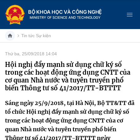
BỘ KHOA HỌC VÀ CÔNG NGHỆ
MINISTRY OF SCIENCE AND TECHNOLOGY
Tin tức Sự kiện
Thứ ba, 25/09/2018 14:04
Danh mục
Hội nghị đẩy mạnh sử dụng chữ ký số
trong các hoạt động ứng dụng CNTT của
Trang chủ
cơ quan Nhà nước và tuyên truyền phổ
biến Thông tư số 41/2017/TT-BTTTT
Giới thiệu
Sáng ngày 25/9/2018, tại Hà Nội, Bộ TT&TT đã
Chức năng nhiệm vụ
Tin tức sự kiện
tổ chức Hội nghị đẩy mạnh sử dụng chữ ký số
Dịch vụ công
Cơ cấu tổ chức
Khoa học và Công nghệ
trong các hoạt động ứng dụng CNTT của cơ
quan Nhà nước và tuyên truyền phổ biến
Hệ thống văn bản
Lịch sử phát triển
Đổi mới sáng tạo
Thông tư số 41/2017/TT-BTTTT ngày