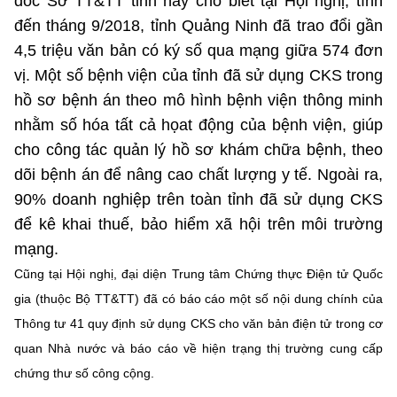
đốc Sở TT&TT tỉnh này cho biết tại Hội nghị, tính
đến tháng 9/2018, tỉnh Quảng Ninh đã trao đổi gần
4,5 triệu văn bản có ký số qua mạng giữa 574 đơn
vị. Một số bệnh viện của tỉnh đã sử dụng CKS trong
hồ sơ bệnh án theo mô hình bệnh viện thông minh
nhằm số hóa tất cả họat động của bệnh viện, giúp
cho công tác quản lý hồ sơ khám chữa bệnh, theo
dõi bệnh án để nâng cao chất lượng y tế. Ngoài ra,
90% doanh nghiệp trên toàn tỉnh đã sử dụng CKS
để kê khai thuế, bảo hiểm xã hội trên môi trường
mạng.
Cũng tại Hội nghị, đại diện Trung tâm Chứng thực Điện tử Quốc
gia (thuộc Bộ TT&TT) đã có báo cáo một số nội dung chính của
Thông tư 41 quy định sử dụng CKS cho văn bản điện tử trong cơ
quan Nhà nước và báo cáo về hiện trạng thị trường cung cấp
chứng thư số công cộng.