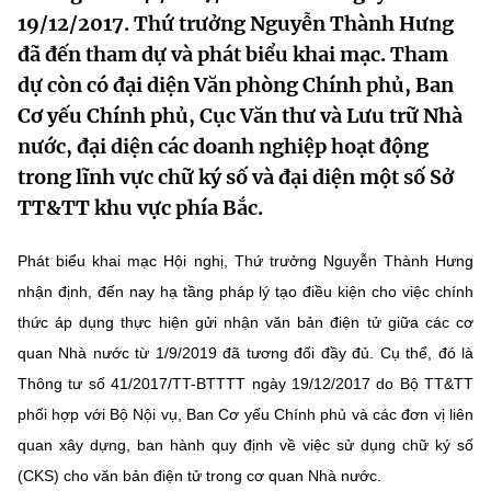
19/12/2017. Thứ trưởng Nguyễn Thành Hưng
MST IOFFICE
Văn bản QPPL
Sở Khoa học và Công nghệ
Chuyển đổi số
đã đến tham dự và phát biểu khai mạc. Tham
THỐNG KÊ
Văn bản chỉ đạo điều hành
dự còn có đại diện Văn phòng Chính phủ, Ban
Bưu chính, Viễn thông
Cơ yếu Chính phủ, Cục Văn thư và Lưu trữ Nhà
Multimedia
Khoa học và Công nghệ
Lấy ý kiến người dân về dự thảo VBQPPL
Sở hữu trí tuệ
nước, đại diện các doanh nghiệp hoạt động
THƯ ĐIỆN TỬ
trong lĩnh vực chữ ký số và đại diện một số Sở
Đổi mới sáng tạo
Tiêu chuẩn, đo lường, chất lượng
TT&TT khu vực phía Bắc.
Khác
Chuyển đổi số
Năng lượng nguyên tử
Phát biểu khai mạc Hội nghị, Thứ trưởng Nguyễn Thành Hưng
Videos
Bưu chính, Viễn thông
nhận định, đến nay hạ tầng pháp lý tạo điều kiện cho việc chính
Tin tổng hợp
Infographic
thức áp dụng thực hiện gửi nhận văn bản điện tử giữa các cơ
Sở hữu trí tuệ
quan Nhà nước từ 1/9/2019 đã tương đối đầy đủ. Cụ thể, đó là
Tin địa phương
Ảnh
Thông tư số 41/2017/TT-BTTTT ngày 19/12/2017 do Bộ TT&TT
Tiêu chuẩn, đo lường, chất lượng
Voice
phối hợp với Bộ Nội vụ, Ban Cơ yếu Chính phủ và các đơn vị liên
quan xây dựng, ban hành quy định về việc sử dụng chữ ký số
Năng lượng nguyên tử
Nhiệm vụ trọng tâm
(CKS) cho văn bản điện tử trong cơ quan Nhà nước.