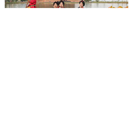
Khoa học, công nghệ mở đường khai thác nguồn lực văn
hóa
Sau 6 tháng triển khai Nghị quyết số 80-NQ/TW của Bộ Chính trị,
nhiều địa phương đã cụ thể hóa chủ trương phát triển văn hóa
bằng các chương trình, đề án và mô hình mới. Khoa học,...