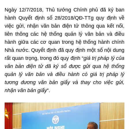
Chọn ngôn ngữ
Ngày 12/7/2018, Thủ tướng Chính phủ đã ký ban
Vietnamese
English
hành Quyết định số 28/2018/QĐ-TTg quy định về
việc gửi, nhận văn bản điện tử thông qua kết nối,
liên thông các hệ thống quản lý văn bản và điều
hành giữa các cơ quan trong hệ thống hành chính
BỘ KHOA HỌC VÀ CÔNG NGHỆ
Nhà nước. Quyết định đã quy định một số nội dung
MINISTRY OF SCIENCE AND TECHNOLOGY
rất quan trọng, trong đó quy định “
giá trị pháp lý của
Điều khoản sử dụng
Theo dõi MST:
Góp ý
văn bản điện tử đã ký số được gửi qua hệ thống
quản lý văn bản và điều hành có giá trị pháp lý
Cơ quan chủ quản: Bộ Khoa học và Công nghệ (MST)
tương đương văn bản giấy và thay cho việc gửi,
Chịu trách nhiệm nội dung: Nguyễn Thị Hải Hằng
nhận văn bản giấy
”.
Giám đốc Trung tâm Truyền thông Khoa học và Công nghệ.
Liên hệ
Địa chỉ: Ban Biên tập Cổng TTĐT - 18 Nguyễn Du, TP. Hà Nội
Điện thoại: 024 3936 9506
Email:
stc@mst.gov.vn
©2026 Bản quyền thuộc Bộ Khoa Học và Công Nghệ