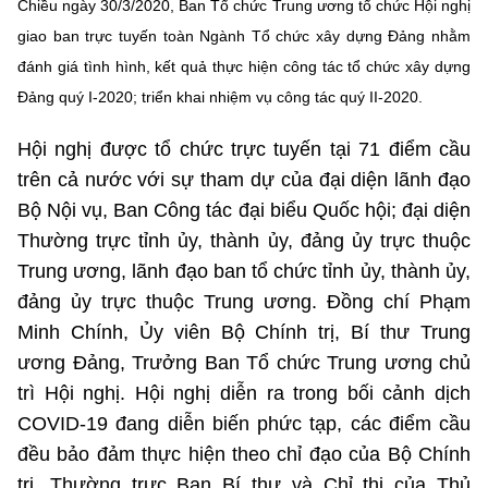
Chiều ngày 30/3/2020, Ban Tổ chức Trung ương tổ chức Hội nghị
Chọn ngôn ngữ
giao ban trực tuyến toàn Ngành Tổ chức xây dựng Đảng nhằm
Vietnamese
English
đánh giá tình hình, kết quả thực hiện công tác tổ chức xây dựng
Đảng quý I-2020; triển khai nhiệm vụ công tác quý II-2020.
Hội nghị được tổ chức trực tuyến tại 71 điểm cầu
BỘ KHOA HỌC VÀ CÔNG NGHỆ
trên cả nước với sự tham dự của đại diện lãnh đạo
MINISTRY OF SCIENCE AND TECHNOLOGY
Bộ Nội vụ, Ban Công tác đại biểu Quốc hội; đại diện
Điều khoản sử dụng
Theo dõi MST:
Góp ý
Thường trực tỉnh ủy, thành ủy, đảng ủy trực thuộc
Trung ương, lãnh đạo ban tổ chức tỉnh ủy, thành ủy,
Cơ quan chủ quản: Bộ Khoa học và Công nghệ (MST)
đảng ủy trực thuộc Trung ương. Đồng chí Phạm
Chịu trách nhiệm nội dung: Nguyễn Thị Hải Hằng
Minh Chính, Ủy viên Bộ Chính trị, Bí thư Trung
Giám đốc Trung tâm Truyền thông Khoa học và Công nghệ.
ương Đảng, Trưởng Ban Tổ chức Trung ương chủ
Liên hệ
trì Hội nghị. Hội nghị diễn ra trong bối cảnh dịch
Địa chỉ: Ban Biên tập Cổng TTĐT - 18 Nguyễn Du, TP. Hà Nội
Điện thoại: 024 3936 9506
COVID-19 đang diễn biến phức tạp, các điểm cầu
Email:
stc@mst.gov.vn
đều bảo đảm thực hiện theo chỉ đạo của Bộ Chính
©2026 Bản quyền thuộc Bộ Khoa Học và Công Nghệ
trị, Thường trực Ban Bí thư và Chỉ thị của Thủ