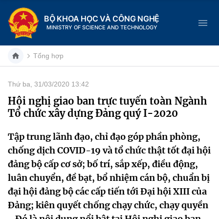
BỘ KHOA HỌC VÀ CÔNG NGHỆ
MINISTRY OF SCIENCE AND TECHNOLOGY
Tổng hợp
Thứ ba, 31/03/2020 13:42
Danh mục
Hội nghị giao ban trực tuyến toàn Ngành
Tổ chức xây dựng Đảng quý I-2020
Trang chủ
Tập trung lãnh đạo, chỉ đạo góp phần phòng,
Giới thiệu
chống dịch COVID-19 và tổ chức thật tốt đại hội
Chức năng nhiệm vụ
Tin tức sự kiện
đảng bộ cấp cơ sở; bố trí, sắp xếp, điều động,
luân chuyển, đề bạt, bổ nhiệm cán bộ, chuẩn bị
Dịch vụ công
Cơ cấu tổ chức
Khoa học và Công nghệ
đại hội đảng bộ các cấp tiến tới Đại hội XIII của
Đảng; kiên quyết chống chạy chức, chạy quyền
Hệ thống văn bản
Lịch sử phát triển
Đổi mới sáng tạo
- Đó là nội dung nổi bật tại Hội nghị giao ban