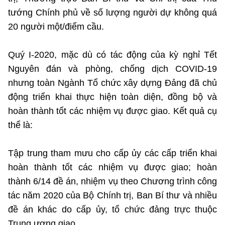
(Ghi rõ nguồn "https://mst.gov.vn" khi phát hành lại thông tin từ
tướng Chính phủ về số lượng người dự không quá
website này)
20 người một/điểm cầu.
Quý I-2020, mặc dù có tác động của kỳ nghỉ Tết
Nguyên đán và phòng, chống dịch COVID-19
nhưng toàn Ngành Tổ chức xây dựng Đảng đã chủ
động triển khai thực hiện toàn diện, đồng bộ và
hoàn thành tốt các nhiệm vụ được giao. Kết quả cụ
thể là:
Tập trung tham mưu cho cấp ủy các cấp triển khai
hoàn thành tốt các nhiệm vụ được giao; hoàn
thành 6/14 đề án, nhiệm vụ
theo Chương trình công
tác năm 2020 của Bộ Chính trị, Ban Bí thư và nhiều
đề án khác do cấp ủy, tổ chức đảng trực thuộc
Trung ương giao.