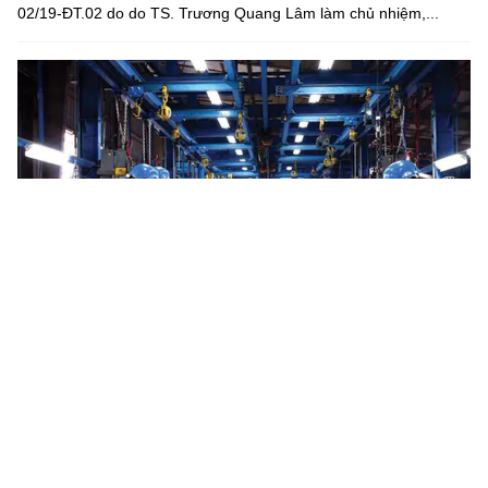
02/19-ĐT.02 do do TS. Trương Quang Lâm làm chủ nhiệm,...
Hà Tĩnh phát triển nguồn nhân lực chất lượng cao phục vụ
các ngành công nghệ chiến lược
UBND tỉnh Hà Tĩnh vừa ban hành Kế hoạch số 541//KH-UBND
đào tạo học sinh, sinh viên tài năng trong các ngành khoa học cơ
bản, kỹ thuật và công nghệ; phát triển giáo dục nghề nghiệp...