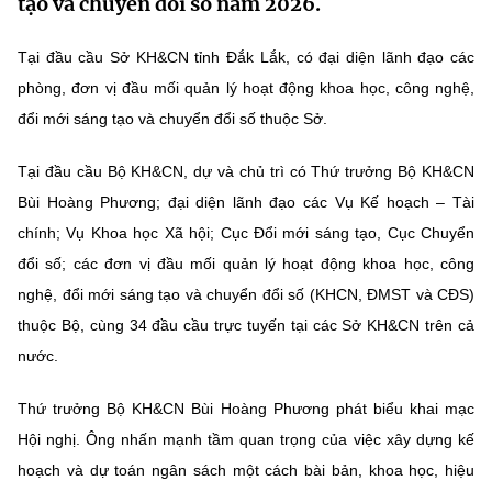
tạo và chuyển đổi số năm 2026.
MST IOFFICE
Văn bản QPPL
Sở Khoa học và Công nghệ
Chuyển đổi số
Tại đầu cầu Sở KH&CN tỉnh Đắk Lắk, có đại diện lãnh đạo các
THỐNG KÊ
Văn bản chỉ đạo điều hành
Bưu chính, Viễn thông
phòng, đơn vị đầu mối quản lý hoạt động khoa học, công nghệ,
đổi mới sáng tạo và chuyển đổi số thuộc Sở.
Multimedia
Khoa học và Công nghệ
Lấy ý kiến người dân về dự thảo VBQPPL
Sở hữu trí tuệ
THƯ ĐIỆN TỬ
Tại đầu cầu Bộ KH&CN, dự và chủ trì có Thứ trưởng Bộ KH&CN
Đổi mới sáng tạo
Tiêu chuẩn, đo lường, chất lượng
Bùi Hoàng Phương; đại diện lãnh đạo các Vụ Kế hoạch – Tài
Khác
chính; Vụ Khoa học Xã hội; Cục Đổi mới sáng tạo, Cục Chuyển
Chuyển đổi số
Năng lượng nguyên tử
đổi số; các đơn vị đầu mối quản lý hoạt động khoa học, công
Videos
Bưu chính, Viễn thông
nghệ, đổi mới sáng tạo và chuyển đổi số (KHCN, ĐMST và CĐS)
Tin tổng hợp
Infographic
thuộc Bộ, cùng 34 đầu cầu trực tuyến tại các Sở KH&CN trên cả
Sở hữu trí tuệ
Tin địa phương
nước.
Ảnh
Tiêu chuẩn, đo lường, chất lượng
Voice
Thứ trưởng Bộ KH&CN Bùi Hoàng Phương phát biểu khai mạc
Hội nghị. Ông nhấn mạnh tầm quan trọng của việc xây dựng kế
Năng lượng nguyên tử
Nhiệm vụ trọng tâm
hoạch và dự toán ngân sách một cách bài bản, khoa học, hiệu