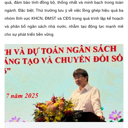
quả, đảm bảo tính đồng bộ, thống nhất và minh bạch trong toàn
Chọn ngôn ngữ
ngành. Đặc biệt, Thứ trưởng lưu ý về việc lồng ghép hiệu quả ba
Vietnamese
English
nhóm lĩnh vực KHCN, ĐMST và CĐS trong quá trình lập kế hoạch
và phân bổ ngân sách nhà nước, nhằm tạo động lực mạnh mẽ
cho sự phát triển bền vững.
BỘ KHOA HỌC VÀ CÔNG NGHỆ
MINISTRY OF SCIENCE AND TECHNOLOGY
Điều khoản sử dụng
Theo dõi MST:
Góp ý
Cơ quan chủ quản: Bộ Khoa học và Công nghệ (MST)
Chịu trách nhiệm nội dung: Nguyễn Thị Hải Hằng
Giám đốc Trung tâm Truyền thông Khoa học và Công nghệ.
Liên hệ
Địa chỉ: Ban Biên tập Cổng TTĐT - 18 Nguyễn Du, TP. Hà Nội
Điện thoại: 024 3936 9506
Email:
stc@mst.gov.vn
©2026 Bản quyền thuộc Bộ Khoa Học và Công Nghệ