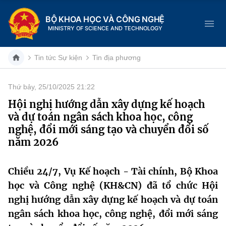
BỘ KHOA HỌC VÀ CÔNG NGHỆ
MINISTRY OF SCIENCE AND TECHNOLOGY
Tin tức Sự kiện
Tin địa phương
Thứ bảy, 25/10/2025 21:22
Danh mục
Hội nghị hướng dẫn xây dựng kế hoạch
và dự toán ngân sách khoa học, công
Trang chủ
nghệ, đổi mới sáng tạo và chuyển đổi số
năm 2026
Giới thiệu
Chức năng nhiệm vụ
Tin tức sự kiện
Chiều 24/7, Vụ Kế hoạch - Tài chính, Bộ Khoa
học và Công nghệ (KH&CN) đã tổ chức Hội
Dịch vụ công
Cơ cấu tổ chức
Khoa học và Công nghệ
nghị hướng dẫn xây dựng kế hoạch và dự toán
ngân sách khoa học, công nghệ, đổi mới sáng
Hệ thống văn bản
Lịch sử phát triển
Đổi mới sáng tạo