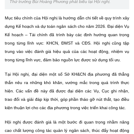
(Ghi rõ nguồn "https://mst.gov.vn" khi phát hành lại thông tin từ
Thứ trưởng Bùi Hoàng Phương phát biểu tại Hội nghị.
website này)
Mục tiêu chính của Hội nghị là hướng dẫn chi tiết về quy trình xây
dựng Kế hoạch và dự toán ngân sách cho năm 2026. Đại diện Vụ
Kế hoạch – Tài chính đã trình bày các định hướng quan trọng
trong từng lĩnh vực: KHCN, ĐMST và CĐS. Hội nghị cũng tập
trung vào việc đánh giá hiệu quả của các hoạt động, nhiệm vụ
trong từng lĩnh vực, đảm bảo nguồn lực được sử dụng tối ưu.
Tại Hội nghị, đại diện một số Sở KH&CN địa phương đã thẳng
thắn nêu ra những khó khăn, vướng mắc trong quá trình thực
hiện. Các vấn đề này đã được đại diện các Vụ, Cục ghi nhận,
trao đổi và giải đáp kịp thời, góp phần tháo gỡ nút thắt, tạo điều
kiện thuận lợi cho các địa phương trong việc triển khai công tác.
Hội nghị được đánh giá là một bước đi quan trọng nhằm nâng
cao chất lượng công tác quản lý ngân sách, thúc đẩy hoạt động