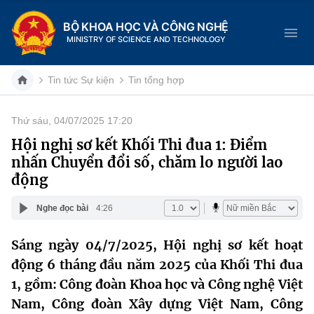
BỘ KHOA HỌC VÀ CÔNG NGHỆ
MINISTRY OF SCIENCE AND TECHNOLOGY
Tin tức Sự kiện
Tin tổng hợp
Thứ sáu, 04/07/2025 17:20
Danh mục
Hội nghị sơ kết Khối Thi đua 1: Điểm
nhấn Chuyển đổi số, chăm lo người lao
Trang chủ
động
Giới thiệu
Nghe đọc bài
4:26
Chức năng nhiệm vụ
Tin tức sự kiện
Sáng ngày 04/7/2025, Hội nghị sơ kết hoạt
động 6 tháng đầu năm 2025 của Khối Thi đua
Dịch vụ công
Cơ cấu tổ chức
Khoa học và Công nghệ
1, gồm: Công đoàn Khoa học và Công nghệ Việt
Hệ thống văn bản
Lịch sử phát triển
Đổi mới sáng tạo
Nam, Công đoàn Xây dựng Việt Nam, Công