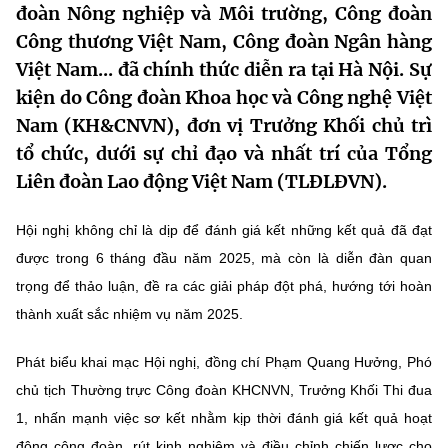
đoàn Nông nghiệp và Môi trường, Công đoàn
MST IOFFICE
Văn bản QPPL
Sở Khoa học và Công nghệ
Chuyển đổi số
Công thương Việt Nam, Công đoàn Ngân hàng
Việt Nam... đã chính thức diễn ra tại Hà Nội. Sự
THỐNG KÊ
Văn bản chỉ đạo điều hành
Bưu chính, Viễn thông
kiện do Công đoàn Khoa học và Công nghệ Việt
Multimedia
Khoa học và Công nghệ
Lấy ý kiến người dân về dự thảo VBQPPL
Nam (KH&CNVN), đơn vị Trưởng Khối chủ trì
Sở hữu trí tuệ
tổ chức, dưới sự chỉ đạo và nhất trí của Tổng
THƯ ĐIỆN TỬ
Đổi mới sáng tạo
Tiêu chuẩn, đo lường, chất lượng
Liên đoàn Lao động Việt Nam (TLĐLĐVN).
Khác
Chuyển đổi số
Năng lượng nguyên tử
Hội nghị không chỉ là dịp để đánh giá kết những kết quả đã đạt
Videos
được trong 6 tháng đầu năm 2025, mà còn là diễn đàn quan
Bưu chính, Viễn thông
Tin tổng hợp
Infographic
trọng để thảo luận, đề ra các giải pháp đột phá, hướng tới hoàn
Sở hữu trí tuệ
thành xuất sắc nhiệm vụ năm 2025.
Tin địa phương
Ảnh
Tiêu chuẩn, đo lường, chất lượng
Phát biểu khai mạc Hội nghị, đồng chí Phạm Quang Hưởng, Phó
Voice
chủ tịch Thường trực Công đoàn KHCNVN, Trưởng Khối Thi đua
Năng lượng nguyên tử
Nhiệm vụ trọng tâm
1, nhấn mạnh việc sơ kết nhằm kịp thời đánh giá kết quả hoạt
động công đoàn, rút kinh nghiệm và điều chỉnh chiến lược cho