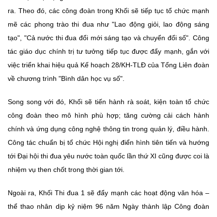
ra. Theo đó, các công đoàn trong Khối sẽ tiếp tục tổ chức mạnh
mẽ các phong trào thi đua như "Lao động giỏi, lao động sáng
tạo", "Cả nước thi đua đổi mới sáng tạo và chuyển đổi số". Công
tác giáo dục chính trị tư tưởng tiếp tục được đẩy mạnh, gắn với
việc triển khai hiệu quả Kế hoạch 28/KH-TLĐ của Tổng Liên đoàn
về chương trình "Bình dân học vụ số".
Song song với đó, Khối sẽ tiến hành rà soát, kiện toàn tổ chức
công đoàn theo mô hình phù hợp; tăng cường cải cách hành
chính và ứng dụng công nghệ thông tin trong quản lý, điều hành.
Công tác chuẩn bị tổ chức Hội nghị điển hình tiên tiến và hướng
tới Đại hội thi đua yêu nước toàn quốc lần thứ XI cũng được coi là
nhiệm vụ then chốt trong thời gian tới.
Ngoài ra, Khối Thi đua 1 sẽ đẩy mạnh các hoạt động văn hóa –
thể thao nhân dịp kỷ niệm 96 năm Ngày thành lập Công đoàn