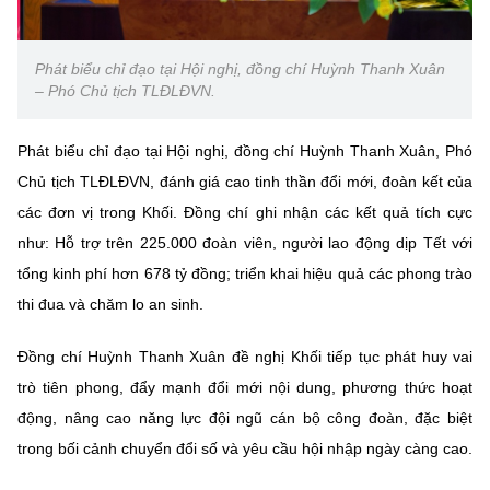
Phát biểu chỉ đạo tại Hội nghị, đồng chí Huỳnh Thanh Xuân
– Phó Chủ tịch TLĐLĐVN.
Phát biểu chỉ đạo tại Hội nghị, đồng chí Huỳnh Thanh Xuân, Phó
Chủ tịch TLĐLĐVN, đánh giá cao tinh thần đổi mới, đoàn kết của
các đơn vị trong Khối. Đồng chí ghi nhận các kết quả tích cực
như: Hỗ trợ trên 225.000 đoàn viên, người lao động dịp Tết với
tổng kinh phí hơn 678 tỷ đồng; triển khai hiệu quả các phong trào
thi đua và chăm lo an sinh.
Đồng chí Huỳnh Thanh Xuân đề nghị Khối tiếp tục phát huy vai
trò tiên phong, đẩy mạnh đổi mới nội dung, phương thức hoạt
động, nâng cao năng lực đội ngũ cán bộ công đoàn, đặc biệt
trong bối cảnh chuyển đổi số và yêu cầu hội nhập ngày càng cao.