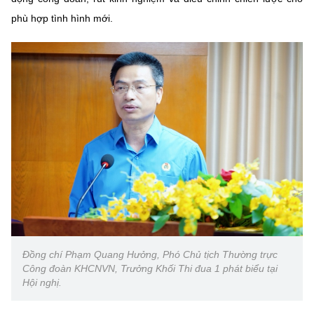
Chọn ngôn ngữ
phù hợp tình hình mới.
Vietnamese
English
BỘ KHOA HỌC VÀ CÔNG NGHỆ
MINISTRY OF SCIENCE AND TECHNOLOGY
Điều khoản sử dụng
Theo dõi MST:
Góp ý
Cơ quan chủ quản: Bộ Khoa học và Công nghệ (MST)
Chịu trách nhiệm nội dung: Nguyễn Thị Hải Hằng
Giám đốc Trung tâm Truyền thông Khoa học và Công nghệ.
Liên hệ
Đồng chí Phạm Quang Hưởng, Phó Chủ tịch Thường trực
Địa chỉ: Ban Biên tập Cổng TTĐT - 18 Nguyễn Du, TP. Hà Nội
Công đoàn KHCNVN, Trưởng Khối Thi đua 1 phát biểu tại
Điện thoại: 024 3936 9506
Hội nghị.
Email:
stc@mst.gov.vn
©2026 Bản quyền thuộc Bộ Khoa Học và Công Nghệ