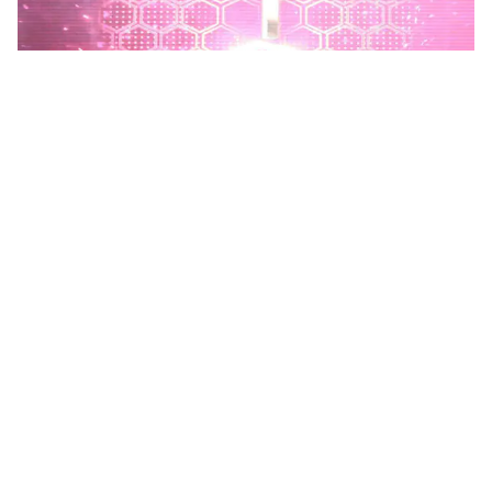
Phú Thọ phát động Chiến dịch 90 ngày xây dựng, hoàn
thiện Kho dữ liệu tỉnh Phú Thọ
Chiến dịch 90 ngày xây dựng, hoàn thiện Kho dữ liệu tỉnh Phú
Thọ nhằm chuẩn hóa, làm sạch, làm giàu, kết nối và đồng bộ dữ
liệu, hình thành kho dữ liệu dùng chung phục vụ công tác...