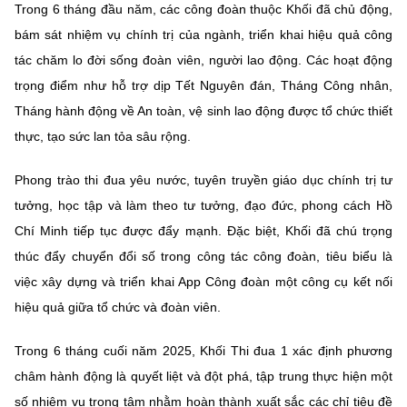
(Ghi rõ nguồn "https://mst.gov.vn" khi phát hành lại thông tin từ
Trong 6 tháng đầu năm, các công đoàn thuộc Khối đã chủ động,
website này)
bám sát nhiệm vụ chính trị của ngành, triển khai hiệu quả công
tác chăm lo đời sống đoàn viên, người lao động. Các hoạt động
trọng điểm như hỗ trợ dịp Tết Nguyên đán, Tháng Công nhân,
Tháng hành động về An toàn, vệ sinh lao động được tổ chức thiết
thực, tạo sức lan tỏa sâu rộng.
Phong trào thi đua yêu nước, tuyên truyền giáo dục chính trị tư
tưởng, học tập và làm theo tư tưởng, đạo đức, phong cách Hồ
Chí Minh tiếp tục được đẩy mạnh. Đặc biệt, Khối đã chú trọng
thúc đẩy chuyển đổi số trong công tác công đoàn, tiêu biểu là
việc xây dựng và triển khai App Công đoàn một công cụ kết nối
hiệu quả giữa tổ chức và đoàn viên.
Trong 6 tháng cuối năm 2025, Khối Thi đua 1 xác định phương
châm hành động là quyết liệt và đột phá, tập trung thực hiện một
số nhiệm vụ trọng tâm nhằm hoàn thành xuất sắc các chỉ tiêu đề